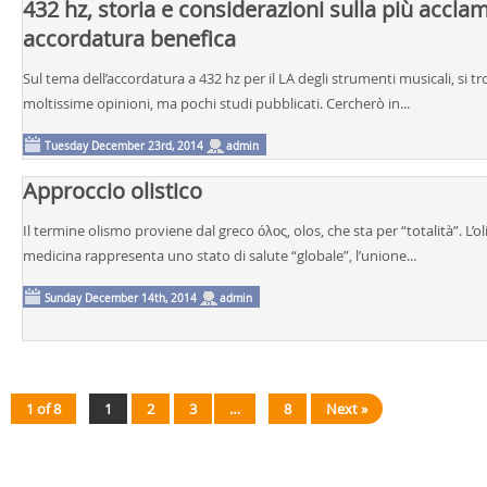
432 hz, storia e considerazioni sulla più accla
accordatura benefica
Sul tema dell’accordatura a 432 hz per il LA degli strumenti musicali, si t
moltissime opinioni, ma pochi studi pubblicati. Cercherò in...
Tuesday December 23rd, 2014
admin
Approccio olistico
Il termine olismo proviene dal greco όλος, olos, che sta per “totalità”. L’o
medicina rappresenta uno stato di salute “globale”, l’unione...
Sunday December 14th, 2014
admin
1 of 8
1
2
3
…
8
Next »