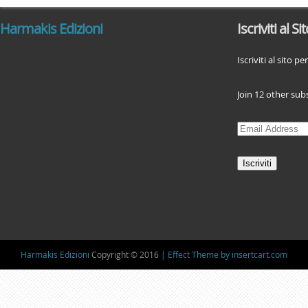
Harmakis Edizioni
Iscriviti al Si
Iscriviti al sito p
Join 12 other sub
E
m
a
i
l
A
d
d
Harmakis Edizioni
Copyright © 2016
| Effect Theme by insertcart.com
r
e
s
s