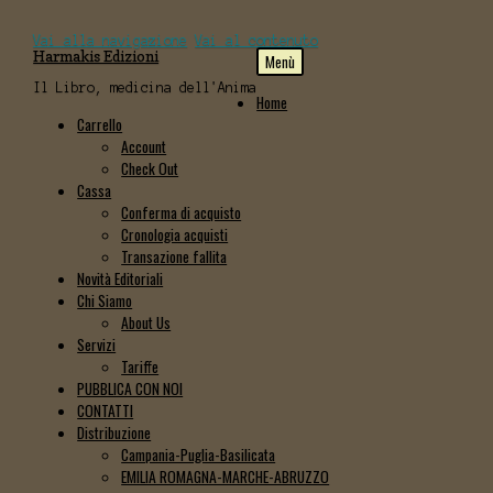
Vai alla navigazione
Vai al contenuto
Harmakis Edizioni
Menù
Il Libro, medicina dell'Anima
Home
Carrello
Account
Check Out
Cassa
Conferma di acquisto
Cronologia acquisti
Transazione fallita
Novità Editoriali
Chi Siamo
About Us
Servizi
Tariffe
PUBBLICA CON NOI
CONTATTI
Distribuzione
Campania-Puglia-Basilicata
EMILIA ROMAGNA-MARCHE-ABRUZZO