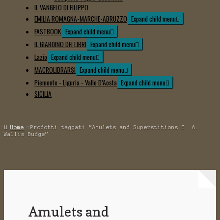
IL VANGELO DI FILIPPO
EMILIA ROMAGNA-MARCHE-ABRUZZO
Expand child menu
FASTBOOK
Expand child menu
IL GIARDINO DEI LIBRI
Expand child menu
Lazio
Expand child menu
MACROLIBRARSI
Expand child menu
Piemonte - Liguria - Valle D’Aosta
Expand child menu
SICILIA
Home
Prodotti taggati “Amulets and Superstitions E. A.
Wallis Budge”
Amulets and