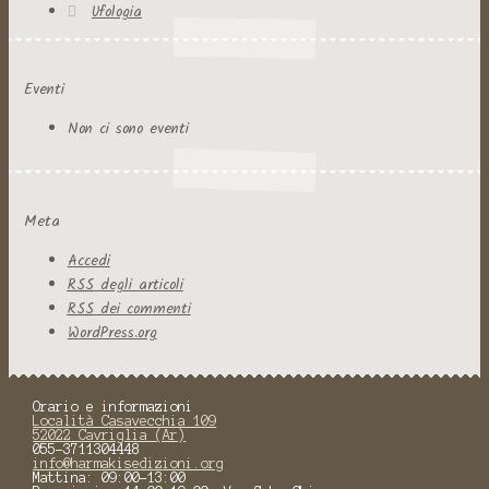
Ufologia
Eventi
Non ci sono eventi
Meta
Accedi
RSS
degli articoli
RSS
dei commenti
WordPress.org
Orario e informazioni
Località Casavecchia 109
52022 Cavriglia (Ar)
055-3711304448
info@harmakisedizioni.org
Mattina: 09:00-13:00