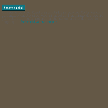
Privacy e cookie: Questo sito utilizza cookie. Continuando a
utilizzare questo sito web, si accetta l’utilizzo dei cookie.
Per ulteriori informazioni, anche su controllo dei cookie,
leggi qui:
Informativa sui cookie