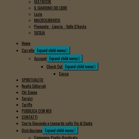
FASTBOOK
IL GIARDINO DEI LIBRI
Lazio
MACROLIBRARSI
Piemonte - Liguria - Valle D’Aosta
SICILIA
Home
Carrello
Expand child menu
Account
Expand child menu
Check Out
Expand child menu
Cassa
SPIRITUALITA’
Novità Editoriali
Chi Siamo
Servizi
Tariffe
PUBBLICA CON NOI
CONTATTI
Con la Gioconda e Leonardo sulla Via di Dante
Distribuzione
Expand child menu
Campania-Puglia-Basilicata