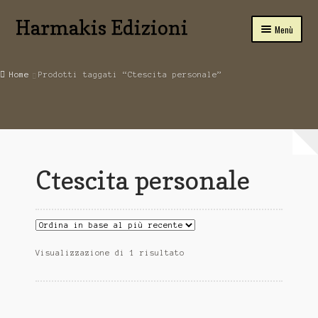
Harmakis Edizioni
Vai
Vai
Menù
alla
al
navigazione
contenuto
Home
Home
Prodotti taggati “Ctescita personale”
Carrello
SPIRITUALITA’
Novità Editoriali
Ctescita personale
Chi Siamo
Servizi
Tariffe
Visualizzazione di 1 risultato
PUBBLICA CON NOI