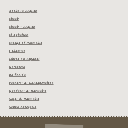
Books in English
Ebook
Ebook - English
El Kybalion
Essays of Harmakis
I Classici
Libros en Español
Narrativa
no ficción
Percorsi di Consapevolzza
Quaderni di Harmakis
Saggi di Harmakis
Senza categoria