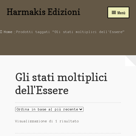
Harmakis Edizioni
Vai
Vai
Menù
alla
al
navigazione
contenuto
Home
Home
Prodotti taggati “Gli stati moltiplici dell'Essere”
Expand
Carrello
child
menu
SPIRITUALITA’
Novità Editoriali
Gli stati moltiplici
Chi Siamo
dell'Essere
Servizi
Tariffe
Visualizzazione di 1 risultato
PUBBLICA CON NOI