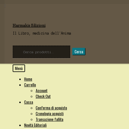
Vai
Vai
Harmakis Edizioni
alla
al
navigazione
contenuto
Il Libro, medicina dell'Anima
Cerca:
Cerca
Menù
Home
Carrello
Account
Check Out
Cassa
Conferma di acquisto
Cronologia acquisti
Transazione fallita
Novità Editoriali