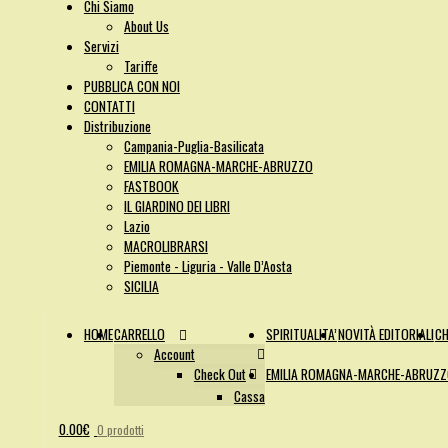
Chi Siamo
About Us
Servizi
Tariffe
PUBBLICA CON NOI
CONTATTI
Distribuzione
Campania-Puglia-Basilicata
EMILIA ROMAGNA-MARCHE-ABRUZZO
FASTBOOK
IL GIARDINO DEI LIBRI
Lazio
MACROLIBRARSI
Piemonte - Liguria - Valle D’Aosta
SICILIA
HOME
CARRELLO
SPIRITUALITA’
NOVITÀ EDITORIALI
CH
Account
Check Out
EMILIA ROMAGNA-MARCHE-ABRUZ
Cassa
0.00
€
0 prodotti