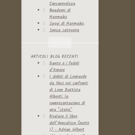
Consapevolzza
Quaderni di
Harmakis
Saggi di Harmakis
Senza categoria
ARTICOLI BLOG RECENTI
Dante e i fedeli
d’Amore
I debiti di Leonardo
da Vinci nei confronti
di Leon Battista
Alberti: la
rappresentazione di
una “storia”
Rivelare il libro
dell’Apocalisse (parte
1) - Adrian Gilbert