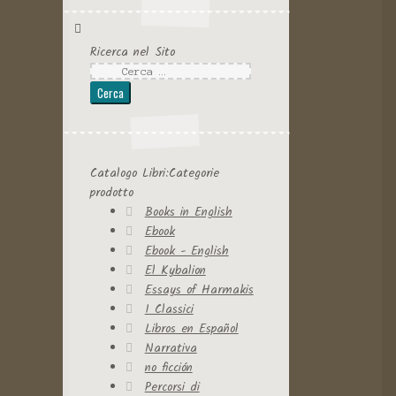
Ricerca nel Sito
Ricerca
per:
Catalogo Libri:Categorie
prodotto
Books in English
Ebook
Ebook - English
El Kybalion
Essays of Harmakis
I Classici
Libros en Español
Narrativa
no ficción
Percorsi di