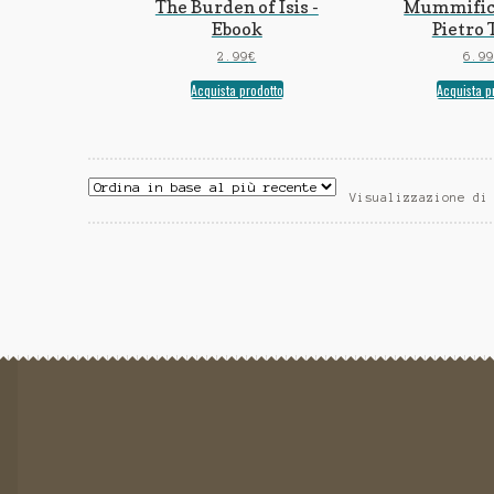
The Burden of Isis -
Mummifica
Ebook
Pietro 
2.99
€
6.9
Acquista prodotto
Acquista p
Visualizzazione di