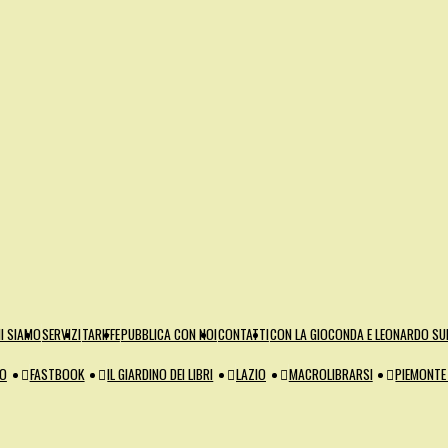
I SIAMO
SERVIZI
TARIFFE
PUBBLICA CON NOI
CONTATTI
CON LA GIOCONDA E LEONARDO SUL
ZO
FASTBOOK
IL GIARDINO DEI LIBRI
LAZIO
MACROLIBRARSI
PIEMONTE 