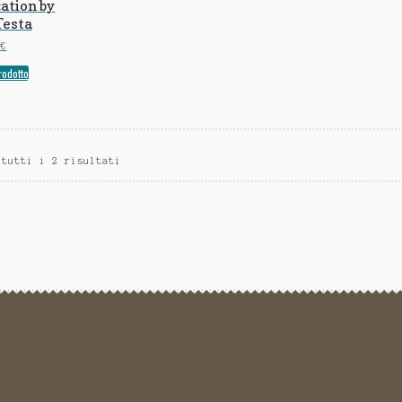
tion by
Testa
9
€
rodotto
 tutti i 2 risultati