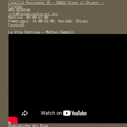
Località Musignana 38 - 50022 Greve in Chianti -
Firenze
055-0228548
info@harmakisedizioni.org
Mattina: 09:00-13:00
Pomeriggio: 14:00-19:00, Ven-Sab: Chiuso
Facebook
La Vita Continua - Matteo Gazzolo
Statistiche del Blog