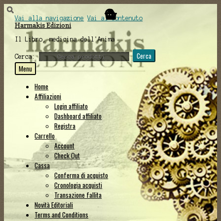
Vai alla navigazione
Vai al contenuto
Harmakis Edizioni
Il Libro, medicina dell'Anima
Cerca
Cerca:
Menu
Home
Affiliazioni
Login affiliato
Dashboard affiliato
Registra
Carrello
Account
Check Out
Cassa
Conferma di acquisto
Cronologia acquisti
Transazione fallita
Novità Editoriali
Terms and Conditions