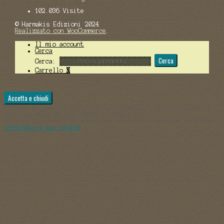
102.036 Visite
© Harmakis Edizioni 2024
Realizzato con WooCommerce
.
Il mio account
Cerca
Cerca
Cerca:
Carrello
0
Privacy & Cookies: This site uses cookies. By continuing to
use this website, you agree to their use.
To find out more, including how to control cookies, see here:
Informativa sui cookie