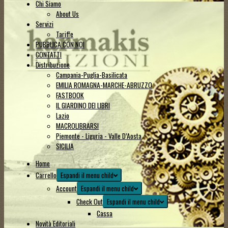
Chi Siamo
About Us
Servizi
Tariffe
PUBBLICA CON NOI
CONTATTI
Distribuzione
Campania-Puglia-Basilicata
EMILIA ROMAGNA-MARCHE-ABRUZZO
FASTBOOK
IL GIARDINO DEI LIBRI
Lazio
MACROLIBRARSI
Piemonte - Liguria - Valle D’Aosta
SICILIA
Home
Carrello
Espandi il menu child
Account
Espandi il menu child
Check Out
Espandi il menu child
Cassa
Novità Editoriali