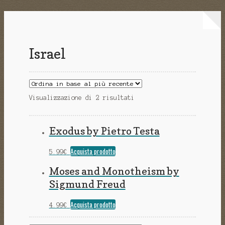
Israel
Visualizzazione di 2 risultati
Exodus by Pietro Testa
Acquista prodotto
5.99
€
Moses and Monotheism by
Sigmund Freud
Acquista prodotto
4.99
€