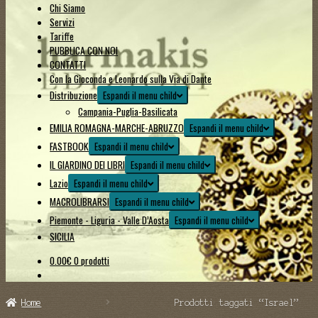
Chi Siamo
Servizi
Tariffe
PUBBLICA CON NOI
CONTATTI
Con la Gioconda e Leonardo sulla Via di Dante
Distribuzione
Espandi il menu child
Campania-Puglia-Basilicata
EMILIA ROMAGNA-MARCHE-ABRUZZO
Espandi il menu child
FASTBOOK
Espandi il menu child
IL GIARDINO DEI LIBRI
Espandi il menu child
Lazio
Espandi il menu child
MACROLIBRARSI
Espandi il menu child
Piemonte - Liguria - Valle D’Aosta
Espandi il menu child
SICILIA
0.00
€
0 prodotti
Home
Prodotti taggati “Israel”