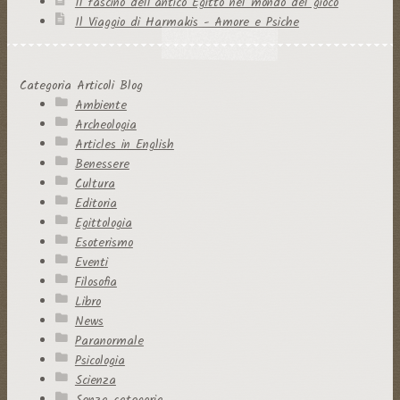
Il fascino dell’antico Egitto nel mondo del gioco
Il Viaggio di Harmakis - Amore e Psiche
Categoria Articoli Blog
Ambiente
Archeologia
Articles in English
Benessere
Cultura
Editoria
Egittologia
Esoterismo
Eventi
Filosofia
Libro
News
Paranormale
Psicologia
Scienza