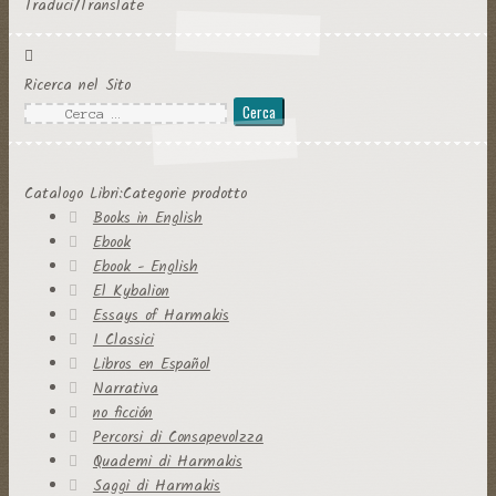
Traduci/Translate
Ricerca nel Sito
Ricerca
per:
Catalogo Libri:Categorie prodotto
Books in English
Ebook
Ebook - English
El Kybalion
Essays of Harmakis
I Classici
Libros en Español
Narrativa
no ficción
Percorsi di Consapevolzza
Quaderni di Harmakis
Saggi di Harmakis