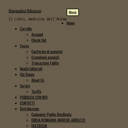
Vai
Vai
Harmakis Edizioni
Menù
alla
al
navigazione
contenuto
Il Libro, medicina dell'Anima
Home
Carrello
Account
Check Out
Cassa
Conferma di acquisto
Cronologia acquisti
Transazione fallita
Novità Editoriali
Chi Siamo
About Us
Servizi
Tariffe
PUBBLICA CON NOI
CONTATTI
Distribuzione
Campania-Puglia-Basilicata
EMILIA ROMAGNA-MARCHE-ABRUZZO
FASTBOOK