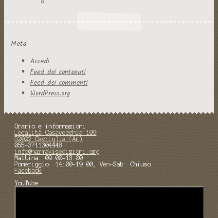
Meta
Accedi
Feed dei contenuti
Feed dei commenti
WordPress.org
Orario e informazioni
Località Casavecchia 109
52022 Cavriglia (Ar)
055-3711304448
info@harmakisedizioni.org
Mattina: 09:00-13:00
Pomeriggio: 14:00-19:00, Ven-Sab: Chiuso
Facebook
YouTube