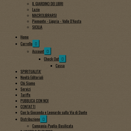
IL GIARDINO DEI LIBRI
Lazio
MACROLIBRARSI
Piemonte - Liguria - Valle D’Aosta
SICILIA
Home
Expand
Carrello
child
Expand
Account
menu
child
Expand
Check Out
menu
child
Cassa
menu
SPIRITUALITA’
Novità Editoriali
Chi Siamo
Servizi
Tariffe
PUBBLICA CON NOI
CONTATTI
Con la Gioconda e Leonardo sulla Via di Dante
Expand
Distribuzione
child
Campania-Puglia-Basilicata
menu