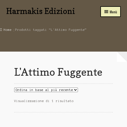
Harmakis Edizioni
Vai
Vai
Menù
alla
al
navigazione
contenuto
Home
Home
Prodotti taggati “L'Attimo Fuggente”
Carrello
SPIRITUALITA’
Novità Editoriali
L'Attimo Fuggente
Chi Siamo
Servizi
Tariffe
Visualizzazione di 1 risultato
PUBBLICA CON NOI