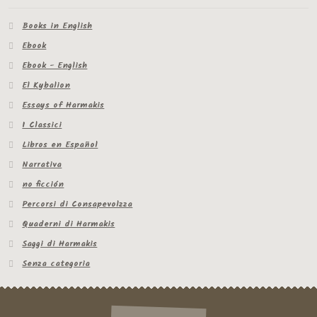
Books in English
Ebook
Ebook - English
El Kybalion
Essays of Harmakis
I Classici
Libros en Español
Narrativa
no ficción
Percorsi di Consapevolzza
Quaderni di Harmakis
Saggi di Harmakis
Senza categoria