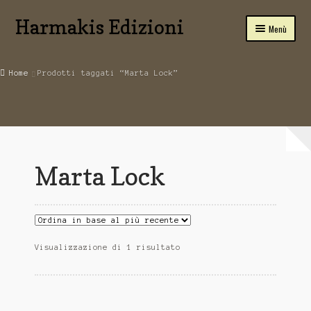
Harmakis Edizioni
Vai
Vai
Menù
alla
al
navigazione
contenuto
Home
Home
Prodotti taggati “Marta Lock”
Carrello
SPIRITUALITA’
Novità Editoriali
Marta Lock
Chi Siamo
Servizi
Tariffe
Visualizzazione di 1 risultato
PUBBLICA CON NOI