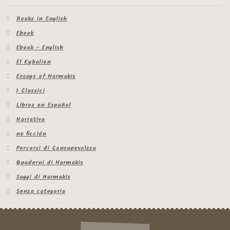
Books in English
Ebook
Ebook - English
El Kybalion
Essays of Harmakis
I Classici
Libros en Español
Narrativa
no ficción
Percorsi di Consapevolzza
Quaderni di Harmakis
Saggi di Harmakis
Senza categoria