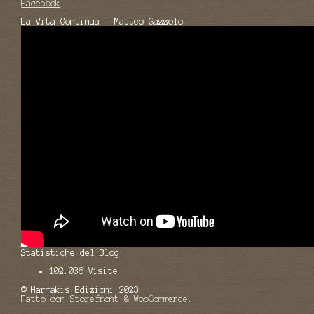
Facebook
La Vita Continua - Matteo Gazzolo
Statistiche del Blog
102.036 Visite
© Harmakis Edizioni 2023
Fatto con Storefront & WooCommerce
.