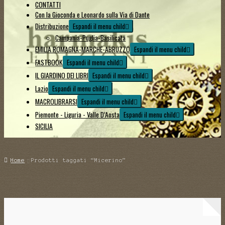
CONTATTI
Con la Gioconda e Leonardo sulla Via di Dante
Distribuzione
Espandi il menu child
Campania-Puglia-Basilicata
EMILIA ROMAGNA-MARCHE-ABRUZZO
Espandi il menu child
FASTBOOK
Espandi il menu child
IL GIARDINO DEI LIBRI
Espandi il menu child
Lazio
Espandi il menu child
MACROLIBRARSI
Espandi il menu child
Piemonte - Liguria - Valle D’Aosta
Espandi il menu child
SICILIA
Home
Prodotti taggati “Micerino”