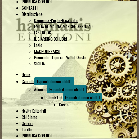
PUBBLICA CON NOI
CONTATTI
Distribuzione
Campania-Puglia-Basilicata
EMILIA ROMAGNA-MARCHE-ABRUZZO
FASTBOOK
IL GIARDINO DEI LIBRI
Lazio
MACROLIBRARSI
Piemonte - Liguria - Valle D’Aosta
SICILIA
Home
Carrello
Espandi il menu child
Account
Espandi il menu child
Check Out
Espandi il menu child
Cassa
Novità Editoriali
Chi Siamo
Servizi
Tariffe
PUBBLICA CON NOI