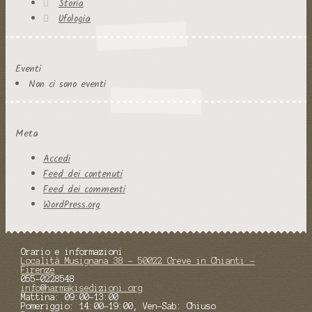
Storia
Ufologia
Eventi
Non ci sono eventi
Meta
Accedi
Feed dei contenuti
Feed dei commenti
WordPress.org
Orario e informazioni
Località Musignana 38 - 50022 Greve in Chianti -
Firenze
055-0228548
info@harmakisedizioni.org
Mattina: 09:00-13:00
Pomeriggio: 14:00-19:00, Ven-Sab: Chiuso