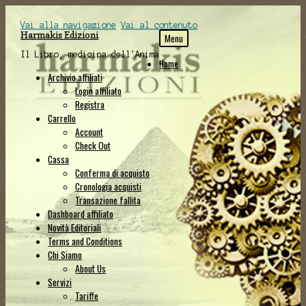
Vai alla navigazione
Vai al contenuto
Harmakis Edizioni
Menu
Il Libro, medicina dell'Anima
Home
Archivio affiliati
Login affiliato
Registra
Carrello
Account
Check Out
Cassa
Conferma di acquisto
Cronologia acquisti
Transazione fallita
Dashboard affiliato
Novità Editoriali
Terms and Conditions
Chi Siamo
About Us
Servizi
Tariffe