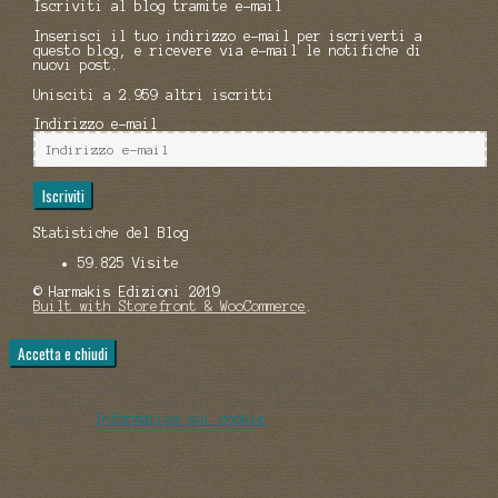
Iscriviti al blog tramite e-mail
Inserisci il tuo indirizzo e-mail per iscriverti a
questo blog, e ricevere via e-mail le notifiche di
nuovi post.
Unisciti a 2.959 altri iscritti
Indirizzo e-mail
Iscriviti
Statistiche del Blog
59.825 Visite
© Harmakis Edizioni 2019
Built with Storefront & WooCommerce
.
Privacy e cookie: Questo sito utilizza cookie. Continuando a
utilizzare questo sito web, si accetta l’utilizzo dei cookie.
Per ulteriori informazioni, anche su controllo dei cookie,
leggi qui:
Informativa sui cookie