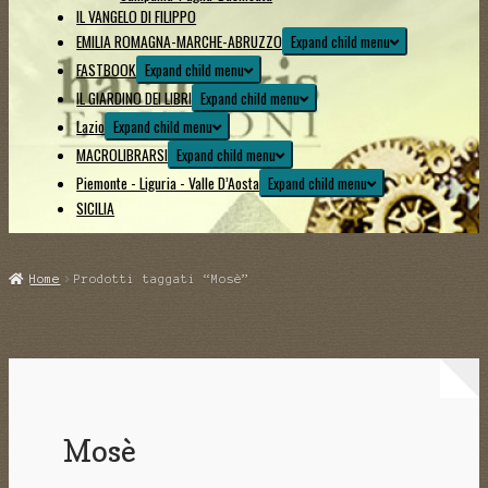
IL VANGELO DI FILIPPO
EMILIA ROMAGNA-MARCHE-ABRUZZO
Expand child menu
FASTBOOK
Expand child menu
IL GIARDINO DEI LIBRI
Expand child menu
Lazio
Expand child menu
MACROLIBRARSI
Expand child menu
Piemonte - Liguria - Valle D’Aosta
Expand child menu
SICILIA
Home
Prodotti taggati “Mosè”
Mosè