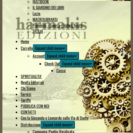
FASTBOOK
IL GIARDINO DEI LIBRI
Lazio
MACROLIBRARSI
Piemonte - Liguria - Valle D’Aosta
SICILIA
Home
Carrello
Expand child menu
Account
Expand child menu
Check Out
Expand child menu
Cassa
SPIRITUALITA’
Novità Editoriali
Chi Siamo
Servizi
Tariffe
PUBBLICA CON NOI
CONTATTI
Con la Gioconda e Leonardo sulla Via di Dante
Distribuzione
Expand child menu
Campania-Puglia-Basilicata