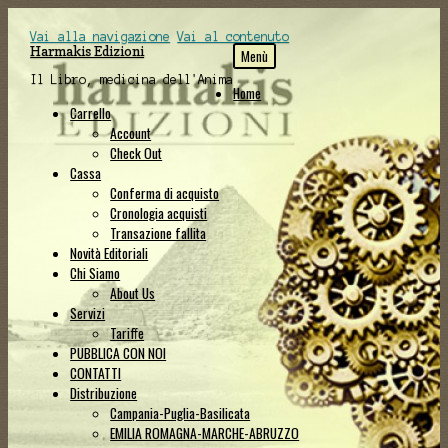
Vai alla navigazione
Vai al contenuto
Harmakis Edizioni
Menù
Il Libro, medicina dell'Anima
Home
Carrello
Account
Check Out
Cassa
Conferma di acquisto
Cronologia acquisti
Transazione fallita
Novità Editoriali
Chi Siamo
About Us
Servizi
Tariffe
PUBBLICA CON NOI
CONTATTI
Distribuzione
Campania-Puglia-Basilicata
EMILIA ROMAGNA-MARCHE-ABRUZZO