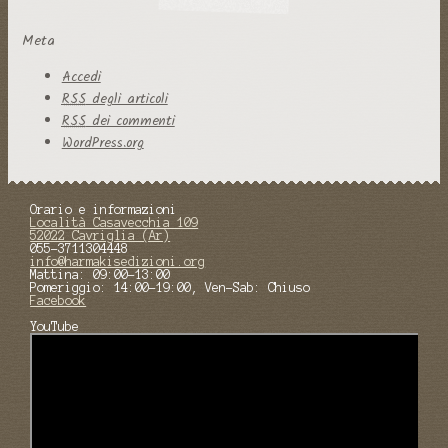
Meta
Accedi
RSS
degli articoli
RSS
dei commenti
WordPress.org
Orario e informazioni
Località Casavecchia 109
52022 Cavriglia (Ar)
055-3711304448
info@harmakisedizioni.org
Mattina: 09:00-13:00
Pomeriggio: 14:00-19:00, Ven-Sab: Chiuso
Facebook
YouTube