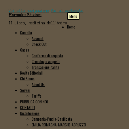
Vai alla navigazione
Vai al contenuto
Harmakis Edizioni
Menù
Il Libro, medicina dell'Anima
Home
Carrello
Account
Check Out
Cassa
Conferma di acquisto
Cronologia acquisti
Transazione fallita
Novità Editoriali
Chi Siamo
About Us
Servizi
Tariffe
PUBBLICA CON NOI
CONTATTI
Distribuzione
Campania-Puglia-Basilicata
EMILIA ROMAGNA-MARCHE-ABRUZZO