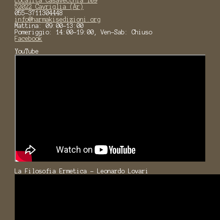
Località Casavecchia 109
52022 Cavriglia (Ar)
055-3711304448
info@harmakisedizioni.org
Mattina: 09:00-13:00
Pomeriggio: 14:00-19:00, Ven-Sab: Chiuso
Facebook
YouTube
La Filosofia Ermetica - Leonardo Lovari