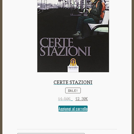
CERTE STAZIONI
SALE!
14.50
€
12.30
€
Aggiungi al carrello