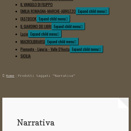
IL VANGELO DI FILIPPO
EMILIA ROMAGNA-MARCHE-ABRUZZO
Expand child menu
FASTBOOK
Expand child menu
IL GIARDINO DEI LIBRI
Expand child menu
Lazio
Expand child menu
MACROLIBRARSI
Expand child menu
Piemonte - Liguria - Valle D’Aosta
Expand child menu
SICILIA
Home
Prodotti taggati “Narrativa”
Narrativa