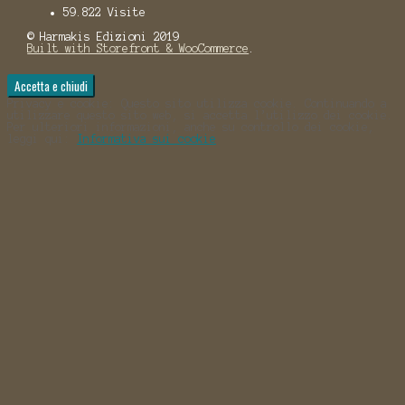
59.822 Visite
© Harmakis Edizioni 2019
Built with Storefront & WooCommerce
.
Privacy e cookie: Questo sito utilizza cookie. Continuando a
utilizzare questo sito web, si accetta l’utilizzo dei cookie.
Per ulteriori informazioni, anche su controllo dei cookie,
leggi qui:
Informativa sui cookie