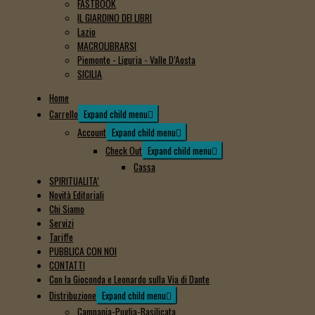
FASTBOOK
IL GIARDINO DEI LIBRI
Lazio
MACROLIBRARSI
Piemonte - Liguria - Valle D’Aosta
SICILIA
Home
Carrello
Expand child menu
Account
Expand child menu
Check Out
Expand child menu
Cassa
SPIRITUALITA’
Novità Editoriali
Chi Siamo
Servizi
Tariffe
PUBBLICA CON NOI
CONTATTI
Con la Gioconda e Leonardo sulla Via di Dante
Distribuzione
Expand child menu
Campania-Puglia-Basilicata