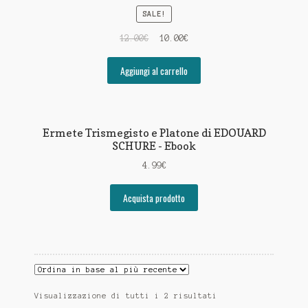
CONTATTI
SALE!
Con la Gioconda e Leonardo sulla Via di Dante
12.00
€
10.00
€
Distribuzione
Aggiungi al carrello
IL VANGELO DI FILIPPO
EMILIA ROMAGNA-MARCHE-ABRUZZO
Ermete Trismegisto e Platone di EDOUARD
SCHURE - Ebook
FASTBOOK
4.99
€
IL GIARDINO DEI LIBRI
Acquista prodotto
Lazio
MACROLIBRARSI
Piemonte - Liguria - Valle D’Aosta
Visualizzazione di tutti i 2 risultati