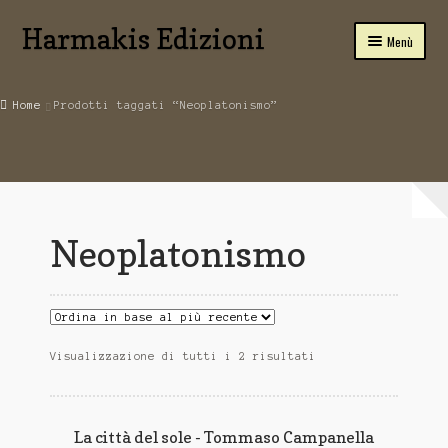
Harmakis Edizioni
Vai
Vai
Menù
alla
al
navigazione
contenuto
Home
Home
Prodotti taggati “Neoplatonismo”
Carrello
SPIRITUALITA’
Novità Editoriali
Neoplatonismo
Chi Siamo
Servizi
Tariffe
Visualizzazione di tutti i 2 risultati
PUBBLICA CON NOI
La città del sole - Tommaso Campanella