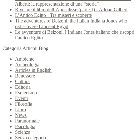
Alberti: la rappresentazione di una “storia”
Rivelare il libro dell’Apocalisse (parte 1) - Adrian Gilbert
L’Antico Egitto - Tra misteri e scoperte
The adventures of Belzoni, the Italian Indiana Jones who
rediscovered ancient Egypt
Le avventure di Belzoni, l’Indiana Jones italiano che riscoprì
l’antico Egitto
Categoria Articoli Blog
Ambiente
Archeologia
Articles in English
Benessere
Cultura
Editoria
Esoterismo
Eventi
Filosofia
Libro
News
Paranormale
Psicologia
Scienza
Senza categoria