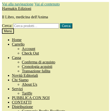
Vai alla navigazione
Vai al contenuto
Harmakis Edizioni
Il Libro, medicina dell'Anima
Cerca:
Cerca
Menù
Home
Carrello
Account
Check Out
Cassa
Conferma di acquisto
Cronologia acquisti
Transazione fallita
Novità Editoriali
Chi Siamo
About Us
Servizi
Tariffe
PUBBLICA CON NOI
CONTATTI
Distribuzione