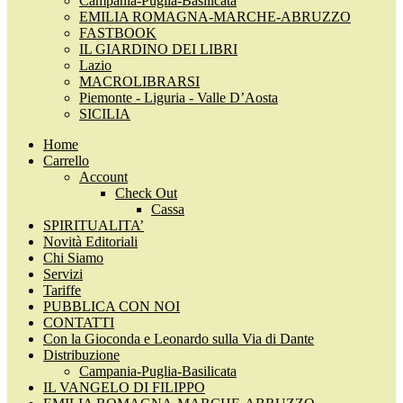
Campania-Puglia-Basilicata
EMILIA ROMAGNA-MARCHE-ABRUZZO
FASTBOOK
IL GIARDINO DEI LIBRI
Lazio
MACROLIBRARSI
Piemonte - Liguria - Valle D’Aosta
SICILIA
Home
Carrello
Account
Check Out
Cassa
SPIRITUALITA’
Novità Editoriali
Chi Siamo
Servizi
Tariffe
PUBBLICA CON NOI
CONTATTI
Con la Gioconda e Leonardo sulla Via di Dante
Distribuzione
Campania-Puglia-Basilicata
IL VANGELO DI FILIPPO