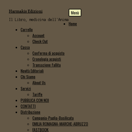
Vai
Vai
Harmakis Edizioni
Menù
alla
al
navigazione
contenuto
Il Libro, medicina dell'Anima
Home
Carrello
Account
Check Out
Cassa
Conferma di acquisto
Cronologia acquisti
Transazione fallita
Novità Editoriali
Chi Siamo
About Us
Servizi
Tariffe
PUBBLICA CON NOI
CONTATTI
Distribuzione
Campania-Puglia-Basilicata
EMILIA ROMAGNA-MARCHE-ABRUZZO
FASTBOOK