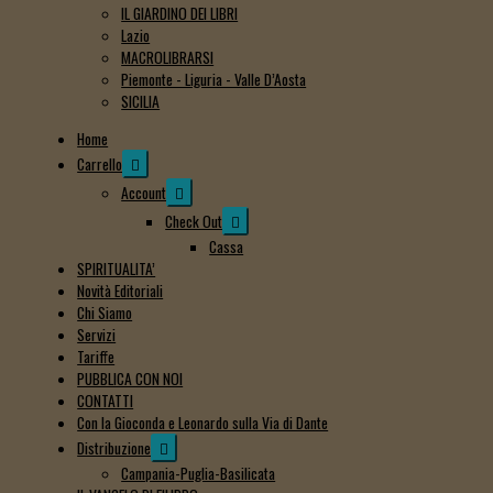
IL GIARDINO DEI LIBRI
Lazio
MACROLIBRARSI
Piemonte - Liguria - Valle D’Aosta
SICILIA
Home
Expand
Carrello
child
Expand
Account
menu
child
Expand
Check Out
menu
child
Cassa
menu
SPIRITUALITA’
Novità Editoriali
Chi Siamo
Servizi
Tariffe
PUBBLICA CON NOI
CONTATTI
Con la Gioconda e Leonardo sulla Via di Dante
Expand
Distribuzione
child
Campania-Puglia-Basilicata
menu