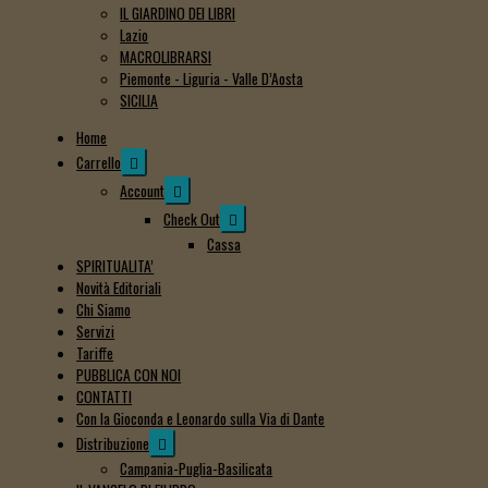
IL GIARDINO DEI LIBRI
Lazio
MACROLIBRARSI
Piemonte - Liguria - Valle D’Aosta
SICILIA
Home
Expand
Carrello
child
Expand
Account
menu
child
Expand
Check Out
menu
child
Cassa
menu
SPIRITUALITA’
Novità Editoriali
Chi Siamo
Servizi
Tariffe
PUBBLICA CON NOI
CONTATTI
Con la Gioconda e Leonardo sulla Via di Dante
Expand
Distribuzione
child
Campania-Puglia-Basilicata
menu