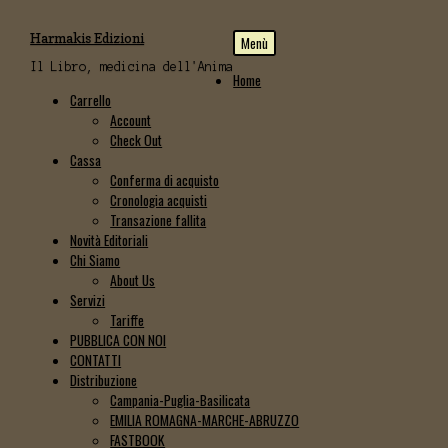
Vai
Vai
Harmakis Edizioni
Menù
alla
al
navigazione
contenuto
Il Libro, medicina dell'Anima
Home
Carrello
Account
Check Out
Cassa
Conferma di acquisto
Cronologia acquisti
Transazione fallita
Novità Editoriali
Chi Siamo
About Us
Servizi
Tariffe
PUBBLICA CON NOI
CONTATTI
Distribuzione
Campania-Puglia-Basilicata
EMILIA ROMAGNA-MARCHE-ABRUZZO
FASTBOOK