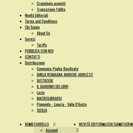
Cronologia acquisti
Transazione fallita
Novità Editoriali
Terms and Conditions
Chi Siamo
About Us
Servizi
Tariffe
PUBBLICA CON NOI
CONTATTI
Distribuzione
Campania-Puglia-Basilicata
EMILIA ROMAGNA-MARCHE-ABRUZZO
FASTBOOK
IL GIARDINO DEI LIBRI
Lazio
MACROLIBRARSI
Piemonte - Liguria - Valle D’Aosta
SICILIA
HOME
CARRELLO
NOVITÀ EDITORIALI
CHI SIAMO
SERVI
Account