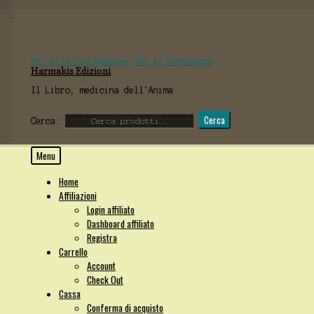
Vai alla navigazione
Vai al contenuto
Harmakis Edizioni
Il Libro, medicina dell'Anima
Cerca
Cerca:
Menu
Home
Affiliazioni
Login affiliato
Dashboard affiliato
Registra
Carrello
Account
Check Out
Cassa
Conferma di acquisto