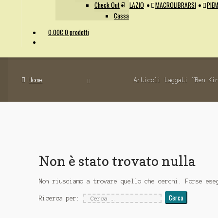
Check Out
LAZIO
MACROLIBRARSI
PIEM
Cassa
0.00
€
0 prodotti
Home
Articoli taggati “Ben Ki
Non è stato trovato nulla
Non riusciamo a trovare quello che cerchi. Forse ese
Ricerca per: