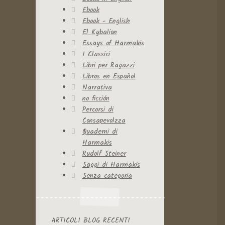
Ebook
Ebook - English
El Kybalion
Essays of Harmakis
I Classici
Libri per Ragazzi
Libros en Español
Narrativa
no ficción
Percorsi di
Consapevolzza
Quaderni di
Harmakis
Rudolf Steiner
Saggi di Harmakis
Senza categoria
ARTICOLI BLOG RECENTI