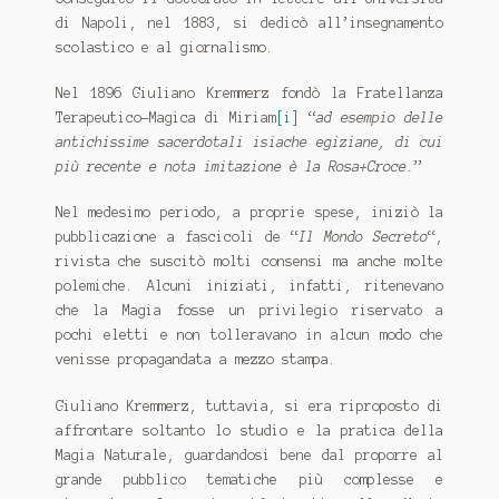
menu
SICILIA
di Napoli, nel 1883, si dedicò all’insegnamento
scolastico e al giornalismo.
Nel 1896 Giuliano Kremmerz fondò la Fratellanza
Terapeutico-Magica di Miriam
[i]
“
ad esempio delle
antichissime sacerdotali isiache egiziane, di cui
più recente e nota imitazione è la Rosa+Croce.
”
Nel medesimo periodo, a proprie spese, iniziò la
pubblicazione a fascicoli de “
Il Mondo Secreto
“,
rivista che suscitò molti consensi ma anche molte
polemiche. Alcuni iniziati, infatti, ritenevano
che la Magia fosse un privilegio riservato a
pochi eletti e non tolleravano in alcun modo che
venisse propagandata a mezzo stampa.
Giuliano Kremmerz, tuttavia, si era riproposto di
affrontare soltanto lo studio e la pratica della
Magia Naturale, guardandosi bene dal proporre al
grande pubblico tematiche più complesse e