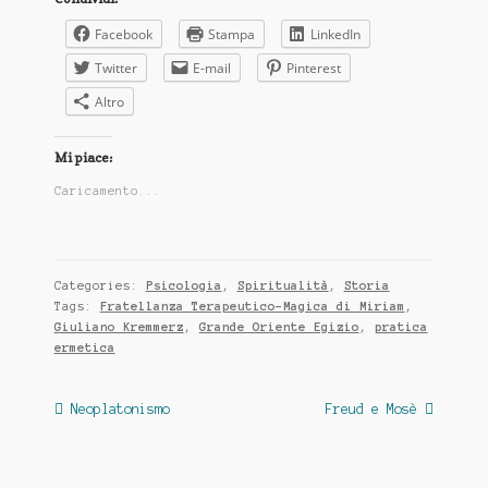
Facebook
Stampa
LinkedIn
Twitter
E-mail
Pinterest
Altro
Mi piace:
Caricamento...
Categories:
Psicologia
,
Spiritualità
,
Storia
Tags:
Fratellanza Terapeutico-Magica di Miriam
,
Giuliano Kremmerz
,
Grande Oriente Egizio
,
pratica
ermetica
Navigazione
Previous
Next
Neoplatonismo
Freud e Mosè
post:
post:
articoli