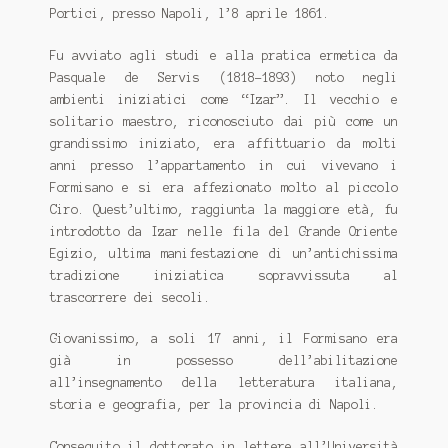
CONTATTI
Portici, presso Napoli, l’8 aprile 1861.
Con la Gioconda e Leonardo sulla Via di Dante
Fu avviato agli studi e alla pratica ermetica da
Pasquale de Servis (1818-1893) noto negli
Expand
Distribuzione
ambienti iniziatici come “Izar”. Il vecchio e
child
solitario maestro, riconosciuto dai più come un
menu
IL VANGELO DI FILIPPO
grandissimo iniziato, era affittuario da molti
anni presso l’appartamento in cui vivevano i
Expand
EMILIA ROMAGNA-MARCHE-ABRUZZO
Formisano e si era affezionato molto al piccolo
child
Ciro. Quest’ultimo, raggiunta la maggiore età, fu
menu
Expand
FASTBOOK
introdotto da Izar nelle fila del Grande Oriente
child
Egizio, ultima manifestazione di un’antichissima
menu
Expand
IL GIARDINO DEI LIBRI
tradizione iniziatica sopravvissuta al
child
trascorrere dei secoli.
menu
Expand
Lazio
child
Giovanissimo, a soli 17 anni, il Formisano era
menu
già in possesso dell’abilitazione
Expand
MACROLIBRARSI
all’insegnamento della letteratura italiana,
child
storia e geografia, per la provincia di Napoli.
menu
Expand
Piemonte - Liguria - Valle D’Aosta
child
Conseguito il dottorato in lettere all’Università