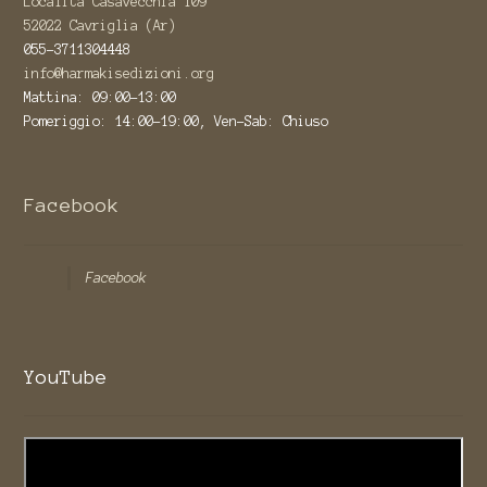
Località Casavecchia 109
52022 Cavriglia (Ar)
055-3711304448
info@harmakisedizioni.org
Mattina: 09:00-13:00
Pomeriggio: 14:00-19:00, Ven-Sab: Chiuso
Facebook
Facebook
YouTube