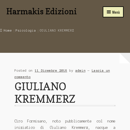
Harmakis Edizioni
Vai
Vai
Menù
alla
al
navigazione
contenuto
Home
Home
Psicologia
GIULIANO KREMMERZ
Expand
Carrello
child
menu
SPIRITUALITA’
Novità Editoriali
Posted on
11 Dicembre 2016
by
admin
—
Lascia un
Chi Siamo
commento
GIULIANO
Servizi
KREMMERZ
Tariffe
PUBBLICA CON NOI
Ciro Formisano, noto pubblicamente col nome
iniziatico di Giuliano Kremmerz, nacque a