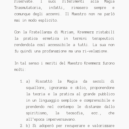
riservate. I suoi riferimenti alla Magia
Trasmutatoria, infatti, rimasero sempre e
comunque degli accenni. Il Maestro non ne parlò
mai in modo esplicito.
Con la Fratellanza di Miriam, Kremmerz ristabilì
la pratica ermetica in termini terapeutici
rendendola così accessibile a tutti. La sua non
fu quindi una profanazione ma una ri-velazione.
In tal senso i meriti del Maestro Kremmerz furono
molti:
a) Riscattò la Magia da secoli di
squallore, ignoranza e oblio, proponendone
la teoria e la pratica al grande pubblico
in un linguaggio semplice e comprensibile e
prendendo nel contempo le distanze dallo
spiritismo, la teosofia, ecc., che
all’epoca imperversavano.
b) Si adoperò per recuperare e valorizzare