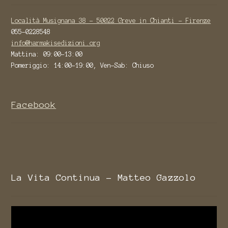
Località Musignana 38 - 50022 Greve in Chianti - Firenze
055-0228548
info@harmakisedizioni.org
Mattina: 09:00-13:00
Pomeriggio: 14:00-19:00, Ven-Sab: Chiuso
Facebook
La Vita Continua - Matteo Gazzolo