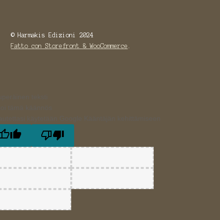
© Harmakis Edizioni 2024
Fatto con Storefront & WooCommerce
.
uperäinen teksti
ioi tämä käännös
autettasi käytetään Google Kääntäjän kehittämiseen