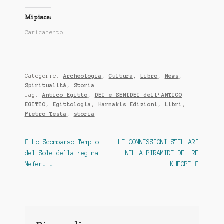
Mi piace:
Caricamento...
Categorie:
Archeologia
,
Cultura
,
Libro
,
News
,
Spiritualità
,
Storia
Tag:
Antico Egitto
,
DEI e SEMIDEI dell’ANTICO
EGITTO
,
Egittologia
,
Harmakis Edizioni
,
Libri
,
Pietro Testa
,
storia
Navigazione
Articolo
Articolo
Lo Scomparso Tempio
LE CONNESSIONI STELLARI
precedente:
successivo:
del Sole della regina
NELLA PIRAMIDE DEL RE
articoli
Nefertiti
KHEOPE