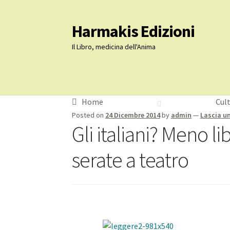
Harmakis Edizioni
Vai
Vai
alla
al
Il Libro, medicina dell'Anima
navigazione
contenuto
Home
Carrello
Cassa
Novità Editoriali
Chi Si
Home
Cul
Posted on
24 Dicembre 2014
by
admin
—
Lascia 
Gli italiani? Meno l
serate a teatro