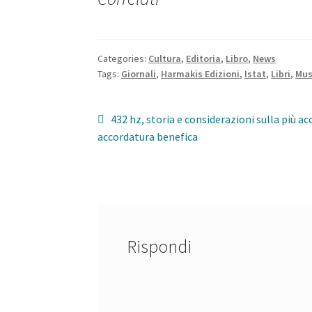
Categories:
Cultura
,
Editoria
,
Libro
,
News
Tags:
Giornali
,
Harmakis Edizioni
,
Istat
,
Libri
,
Mus
Navigazione
Previous
432 hz, storia e considerazioni sulla più a
post:
accordatura benefica
articoli
Rispondi