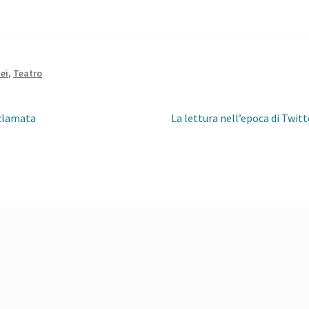
ei
,
Teatro
Next
cclamata
La lettura nell’epoca di Twitt
post: