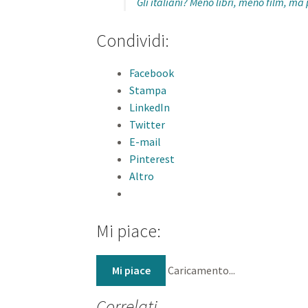
Gli italiani? Meno libri, meno film, ma
Condividi:
Facebook
Stampa
LinkedIn
Twitter
E-mail
Pinterest
Altro
Mi piace:
Mi piace
Caricamento...
Correlati