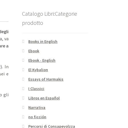
Catalogo Libri:Categorie
prodotto
degli
a, va
Books in English
are a
Ebook
Ebook - English
). In
El Kybalion
sei e
Essays of Harmakis
I Classici
o gli
Libros en Español
Narrativa
no ficción
Percorsi di Consapevolzza