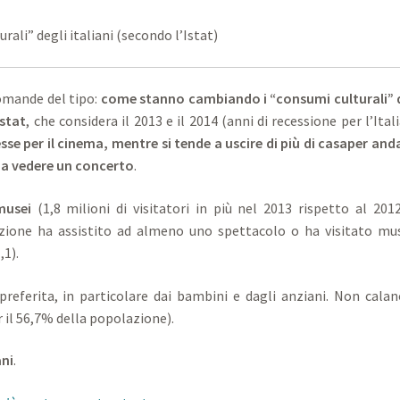
li” degli italiani (secondo l’Istat)
domande del tipo:
come stanno cambiando i “consumi culturali” 
Istat
, che considera il 2013 e il 2014 (anni di recessione per l’Itali
resse per il cinema, mentre si tende a uscire di più di casaper and
 a vedere un concerto
.
musei
(1,8 milioni di visitatori in più nel 2013 rispetto al 2012
azione ha assistito ad almeno uno spettacolo o ha visitato mu
,1).
 preferita, in particolare dai bambini e dagli anziani. Non calan
r il 56,7% della popolazione).
ani
.