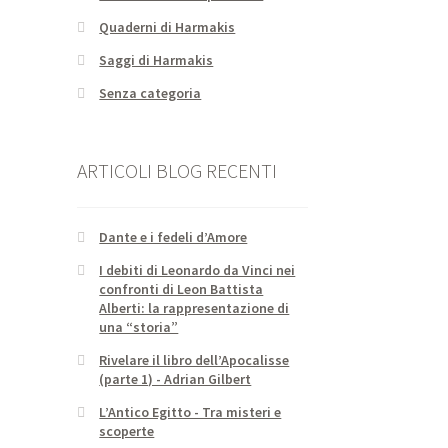
Quaderni di Harmakis
Saggi di Harmakis
Senza categoria
ARTICOLI BLOG RECENTI
Dante e i fedeli d’Amore
I debiti di Leonardo da Vinci nei
confronti di Leon Battista
Alberti: la rappresentazione di
una “storia”
Rivelare il libro dell’Apocalisse
(parte 1) - Adrian Gilbert
L’Antico Egitto - Tra misteri e
scoperte