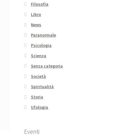
Filosofia
Libro
News
Paranormale
Psicologia
Scienza
Senza categoria
Società
Spiritualità
Storia
Ufologia
Eventi