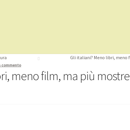
amo
Servizi
PUBBLICA CON NOI
CONTATTI
Distribuzione
tura
Gli italiani? Meno libri, meno
un commento
ibri, meno film, ma più mostre