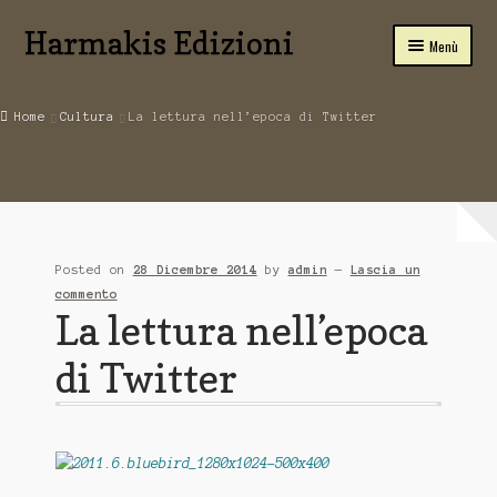
Harmakis Edizioni
Vai
Vai
Menù
alla
al
navigazione
contenuto
Home
Home
Cultura
La lettura nell’epoca di Twitter
Carrello
SPIRITUALITA’
Novità Editoriali
Posted on
28 Dicembre 2014
by
admin
—
Lascia un
Chi Siamo
commento
La lettura nell’epoca
Servizi
di Twitter
Tariffe
PUBBLICA CON NOI