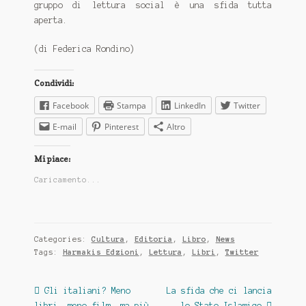
gruppo di lettura social è una sfida tutta
aperta.
(di Federica Rondino)
Condividi:
Facebook
Stampa
LinkedIn
Twitter
E-mail
Pinterest
Altro
Mi piace:
Caricamento...
Categories:
Cultura
,
Editoria
,
Libro
,
News
Tags:
Harmakis Edzioni
,
Lettura
,
Libri
,
Twitter
Navigazione
Previous
Next
Gli italiani? Meno
La sfida che ci lancia
post:
post:
libri, meno film, ma più
lo Stato Islamico