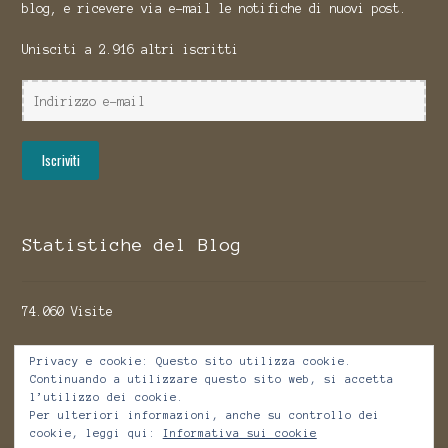
blog, e ricevere via e-mail le notifiche di nuovi post.
Unisciti a 2.916 altri iscritti
Indirizzo
e-
mail
Iscriviti
Statistiche del Blog
74.060 Visite
Privacy e cookie: Questo sito utilizza cookie.
Continuando a utilizzare questo sito web, si accetta
l’utilizzo dei cookie.
Per ulteriori informazioni, anche su controllo dei
© Harmakis Edizioni 2020
cookie, leggi qui:
Informativa sui cookie
Built with Storefront & WooCommerce
.