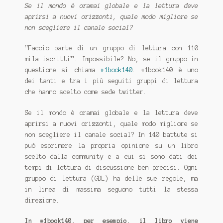
CONTATTI
Se il mondo è oramai globale e la lettura deve
aprirsi a nuovi orizzonti, quale modo migliore se
Con la Gioconda e Leonardo sulla Via di Dante
non scegliere il canale social?
Distribuzione
“Faccio parte di un gruppo di lettura con 110
mila iscritti”. Impossibile? No, se il gruppo in
IL VANGELO DI FILIPPO
questione si chiama
#1book140
. #1book140 è uno
dei tanti e tra i più seguiti gruppi di lettura
EMILIA ROMAGNA-MARCHE-ABRUZZO
che hanno scelto come sede twitter.
Se il mondo è oramai globale e la lettura deve
FASTBOOK
aprirsi a nuovi orizzonti, quale modo migliore se
non scegliere il canale social? In 140 battute si
IL GIARDINO DEI LIBRI
può esprimere la propria opinione su un libro
scelto dalla community e a cui si sono dati dei
Lazio
tempi di lettura di discussione ben precisi. Ogni
gruppo di lettura (GDL) ha delle sue regole, ma
MACROLIBRARSI
in linea di massima seguono tutti la stessa
direzione.
Piemonte - Liguria - Valle D’Aosta
In #1book140, per esempio, il libro viene