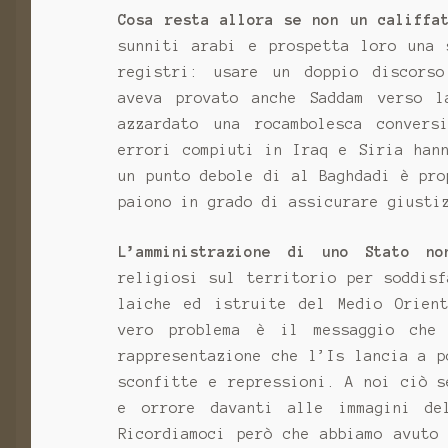
Cosa resta allora se non un califfa
sunniti arabi e prospetta loro una 
registri: usare un doppio discorso
aveva provato anche Saddam verso l
azzardato una rocambolesca convers
errori compiuti in Iraq e Siria han
un punto debole di al Baghdadi è pro
paiono in grado di assicurare giusti
L’amministrazione di uno Stato no
religiosi sul territorio per soddis
laiche ed istruite del Medio Orien
vero problema è il messaggio che
rappresentazione che l’Is lancia a p
sconfitte e repressioni. A noi ciò s
e orrore davanti alle immagini de
Ricordiamoci però che abbiamo avuto