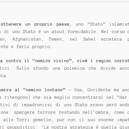
ottenere un proprio paese,
uno “Stato” islamis
gi di uno Stato è un
atout
formidabile. Nel corso 
an, Afghanistan, Yemen, nel Sahel eccetera 
ente e farlo proprio.
ta contro il “nemico vicino”, cioè i regimi corro
tici. Sullo sfondo una polemica che divide anc
sta.
uerra al “nemico lontano”
- Usa, Occidente ma an
e ritengono) che sia meglio concentrarsi nel “dar
ativi di impadronirsi di uno Stato erano però and
ione: spargere terrore restando nell’ombra, come 
o alle Torri gemelle, pur con il suo enorme impa
ri geopolitici. ‘La nostra strategia è quella giu