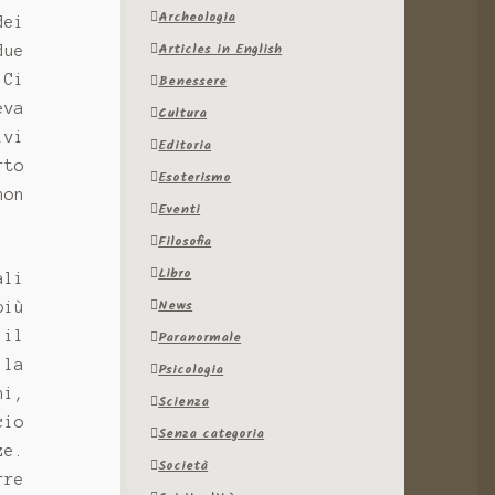
Archeologia
dei
Articles in English
due
Benessere
 Ci
eva
Cultura
ivi
Editoria
rto
Esoterismo
non
Eventi
Filosofia
Libro
ali
News
più
 il
Paranormale
 la
Psicologia
ni,
Scienza
cio
Senza categoria
ze.
Società
rre