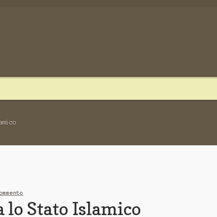
OI
CONTATTI
Distribuzione
amico
ommento
a lo Stato Islamico