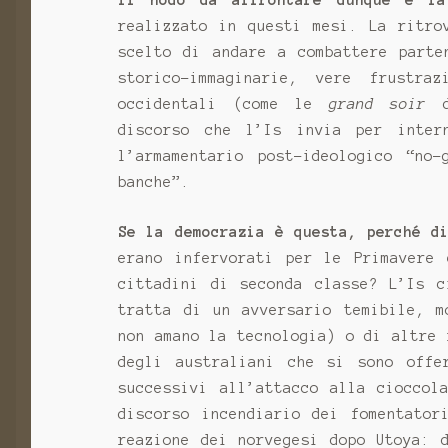
Il nodo da affrontare dunque è la
realizzato in questi mesi. La ritro
scelto di andare a combattere parte
storico-immaginarie, vere frustra
occidentali (come le
grand soir
de
discorso che l’Is invia per inter
l’armamentario post-ideologico “no-
banche”.
Se la democrazia è questa, perché d
erano infervorati per le Primavere 
cittadini di seconda classe? L’Is c
tratta di un avversario temibile, m
non amano la tecnologia) o di altre 
degli australiani che si sono offe
successivi all’attacco alla cioccol
discorso incendiario dei fomentator
reazione dei norvegesi dopo Utoya: 