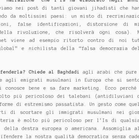
 “narrazione” che l’Is ha elaborato negli anni
viamo nei post di tanti giovani jihadisti che ha
ndo da moltissimi paesi: un misto di recriminazi
zioni, false identificazioni, distorsione di m
lla rivoluzione, che risolverà ogni cosa). 
net viene ad esempio ritorto contro di noi tu
global” e nichilista della “falsa democrazia de
ifenderla? Chiede al Baghdadi
agli arabi che pure
e agli emigrati musulmani in Europa che si sent
i conosce bene e sa fare marketing. Ecco perché
olto più pericoloso dei talebani (antidiluviani 
forme di estremismo passatista. Un gesto come que
rti di scortare gli immigrati musulmani nei gio
ateria è molto più pericoloso per l’Is di qualsi
i della destra europea o americana. Assomiglia a
difendere la nostra qualità democratica senza cad