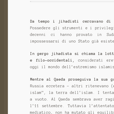
Da tempo i jihadisti cercavano di 
Possedere gli strumenti e i privile
decenni ci hanno provato in Sud
impossessarsi di uno Stato già esist
In gergo jihadista si chiama la lot
e filo-occidentali,
considerati ere
oggi il mondo dell’estremismo islami
Mentre al Qaeda proseguiva la sua g
Russia eccetera - altri ritenevano (
islam”, la terra dell’islam. I tent
a vuoto. Al Qaeda sembrava aver rag
l’11 settembre. Tuttavia l’attentat
mediatico, non ha mutato gli equilib