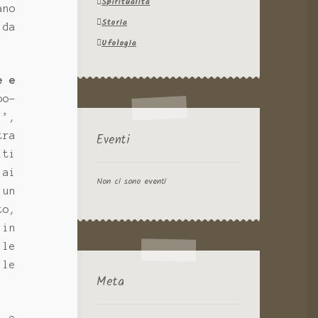
Spiritualità
ano
Storia
 da
Ufologia
e e
bo-
!’,
tra
Eventi
iti
 ai
Non ci sono eventi
 un
to,
 in
 le
 le
Meta