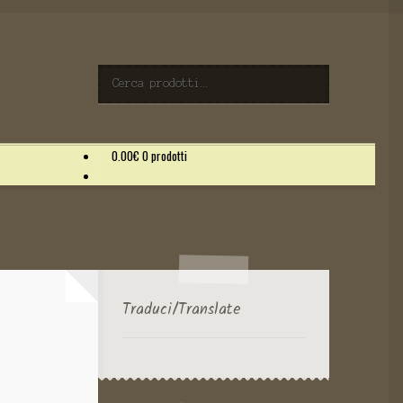
Cerca
Cerca:
0.00
€
0 prodotti
Traduci/Translate