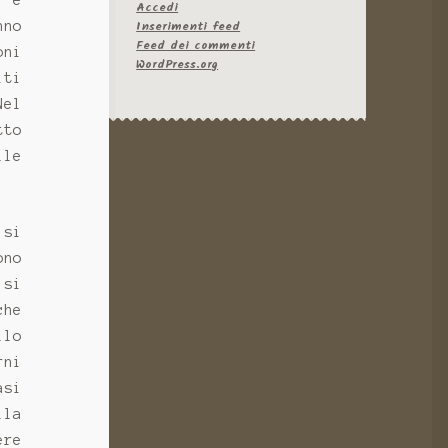
e
Accedi
Inserimenti feed
nno
Feed dei commenti
oni
WordPress.org
iti
Nel
tto
lle
 si
ono
 si
che
llo
rni
asi
lla
ere