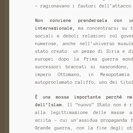
- ragionavano i fautori dell’attacco
Non conviene prendersela con u
internazionale,
ma concentrarsi su t
sociali e deboli relazioni col gove
numerose, anche nell’universo musul
stato creato: un pezzo di Siria e d
europei dopo la Prima guerra mon
successori braccati si nascondono, 
impero Ottomano, in Mesopotami
autoproclamato califfo, uno dei tito
È una mossa importante perché ne
dell’Islam.
Il “nuovo” Stato non è r
alla legittimazione delle masse a
sciita - cui un’assidua propaganda 
Grande guerra, con la fine degli ot