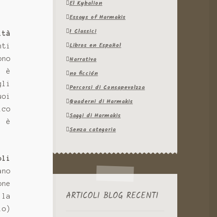
El Kybalion
Essays of Harmakis
I Classici
ità
Libros en Español
nti
Narrativa
ono
o è
no ficción
gli
Percorsi di Consapevolzza
uoi
Quaderni di Harmakis
ico
Saggi di Harmakis
i è
Senza categoria
oli
ano
one
ARTICOLI BLOG RECENTI
 la
lo)