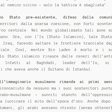
 al nemico vicino - solo la tattica è sbagliata’.
no Stato pre-esistente, difeso dalla comun
erritori dalla scarsa coesione, con forti sconte
rno centrale. Nel mondo globalizzato tali zone s
mano. Ora, con l’Is (Stato Islamico), tale Stat
i Iraq, facendo saltare le frontiere tracciate da
diale. Così, mentre Bin Laden è morto e i s
lo Stato islamico rinasce dalle ceneri dell’ant
a. Infatti al Baghdadi, leader dell’Is, s
li che aveva anche il Sultano di Istanbul.
ll’immaginario musulmano rimanda ai primi sec
iconosciuto da nessuno ma i suoi sostenitori punt
rabo-musulmane - sunniti stanchi dell’oppressi
fa luccicare il mito dell’epoca d’oro. Anche dopo
tomani, gli arabi avevano chiesto (senza ottener