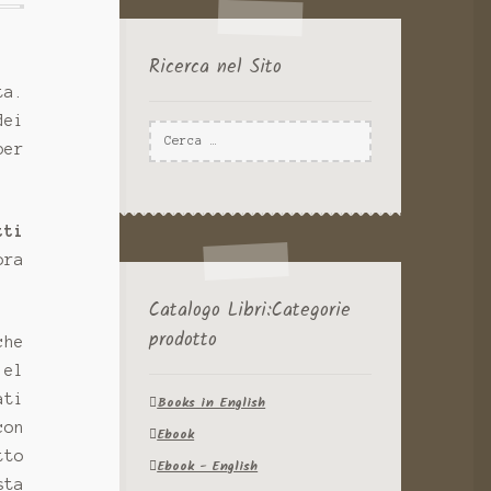
Ricerca nel Sito
ta.
dei
Ricerca
per
per:
tti
ora
Catalogo Libri:Categorie
prodotto
che
 el
ati
Books in English
con
Ebook
tto
Ebook - English
sta