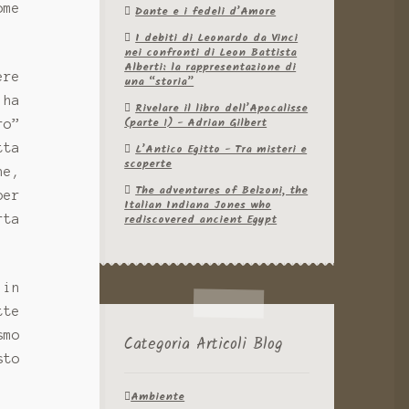
ome
Dante e i fedeli d’Amore
I debiti di Leonardo da Vinci
nei confronti di Leon Battista
Alberti: la rappresentazione di
ere
una “storia”
 ha
Rivelare il libro dell’Apocalisse
(parte 1) - Adrian Gilbert
ro”
tta
L’Antico Egitto - Tra misteri e
scoperte
ne,
The adventures of Belzoni, the
per
Italian Indiana Jones who
rediscovered ancient Egypt
rta
 in
tte
smo
Categoria Articoli Blog
sto
Ambiente