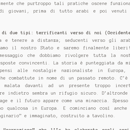
 mente che purtroppo tali pratiche oscene funzion
 di giovani, prima di tutto arabi e poi venuti
 di due tipi: terrificanti verso di noi (Occident
 e tenere a distanza; seducenti verso gli ara
iamo il nostro Stato e saremo finalmente liberi
messaggio che dobbiamo rivolgere tutta la nos
isposte convincenti. La storia è punteggiata da m
 pensi alle nostalgie nazionaliste in Europa,
che combattute in nome di un passato remoto. C’è
 malata davanti ad un presente troppo incer
are indietro sembra un rifugio sicuro. D’altronde
tage e il futuro appare come una minaccia. Spesso
mo qualcosa in Europa. E cominciano così anche
aginario” e immaginato, costruito a tavolino.