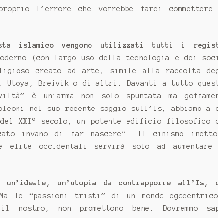
proprio l’errore che vorrebbe farci commettere
sta islamico vengono utilizzati tutti i regis
oderno (con largo uso della tecnologia e dei soc
ligioso creato ad arte, simile alla raccolta de
i Utoya, Breivik o di altri. Davanti a tutto ques
viltà” è un’arma non solo spuntata ma goffame
oleoni nel suo recente saggio sull’Is, abbiamo a 
 del XXI° secolo, un potente edificio filosofico 
cato invano di far nascere”. Il cinismo inett
e elite occidentali servirà solo ad aumentare
 un’ideale, un’utopia da contrapporre all’Is, 
a le “passioni tristi” di un mondo egocentric
e il nostro, non promettono bene. Dovremmo sa