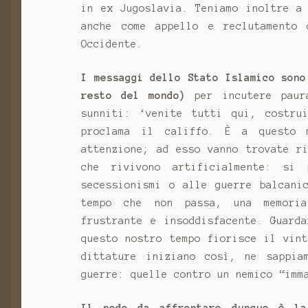
in ex Jugoslavia. Teniamo inoltre a
anche come appello e reclutamento
Occidente.
I messaggi dello Stato Islamico sono
resto del mondo)
per incutere paura
sunniti: ‘venite tutti qui, costru
proclama il califfo. È a questo 
attenzione; ad esso vanno trovate r
che rivivono artificialmente: si
secessionismi o alle guerre balcani
tempo che non passa, una memoria
frustrante e insoddisfacente. Guard
questo nostro tempo fiorisce il vin
dittature iniziano così, ne sappia
guerre: quelle contro un nemico “imm