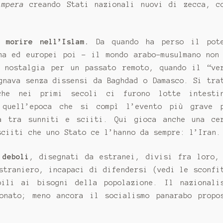
impera
creando Stati nazionali nuovi di zecca, c
 morire nell’Islam.
Da quando ha perso il pot
ma ed europei poi - il mondo arabo-musulmano non
 nostalgia per un passato remoto, quando il “ve
gnava senza dissensi da Baghdad o Damasco. Si tra
he nei primi secoli ci furono lotte intesti
 quell’epoca che si compì l’evento più grave 
a tra sunniti e sciiti. Qui gioca anche una ce
sciiti che uno Stato ce l’hanno da sempre: l’Iran.
 deboli
, disegnati da estranei, divisi fra loro,
straniero, incapaci di difendersi (vedi le sconfi
bili ai bisogni della popolazione. Il nazionali
onato; meno ancora il socialismo panarabo propo