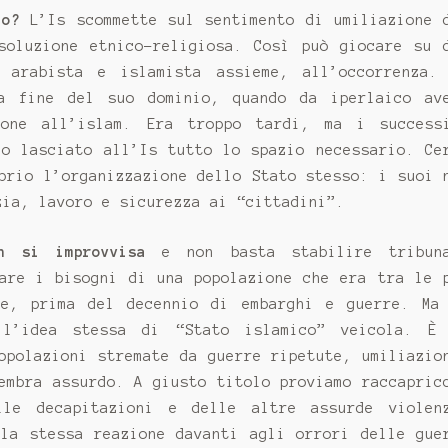
to?
L’Is scommette sul sentimento di umiliazione 
soluzione etnico-religiosa. Così può giocare su 
 arabista e islamista assieme, all’occorrenza.
a fine del suo dominio, quando da iperlaico av
ione all’islam. Era troppo tardi, ma i success
no lasciato all’Is tutto lo spazio necessario. Ce
prio l’organizzazione dello Stato stesso: i suoi 
zia, lavoro e sicurezza ai “cittadini”.
n si improvvisa
e non basta stabilire tribun
fare i bisogni di una popolazione che era tra le 
te, prima del decennio di embarghi e guerre. Ma
 l’idea stessa di “Stato islamico” veicola. È
opolazioni stremate da guerre ripetute, umiliazio
embra assurdo. A giusto titolo proviamo raccapric
lle decapitazioni e delle altre assurde violen
 la stessa reazione davanti agli orrori delle gue