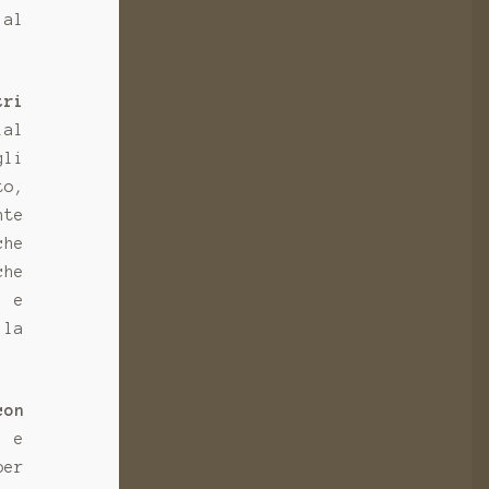
 al
tri
ial
gli
to,
nte
che
che
o e
 la
con
o e
per