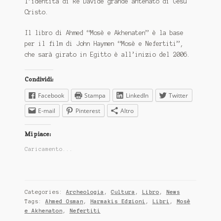
l’identità di Re Davide grande antenato di Gesù
SICILIA
Cristo.
Il libro di Ahmed “Mosè e Akhenaten” è la base
per il film di John Haymen “Mosè e Nefertiti”,
che sarà girato in Egitto è all’inizio del 2006.
Condividi:
Facebook
Stampa
LinkedIn
Twitter
E-mail
Pinterest
Altro
Mi piace:
Caricamento...
Categories:
Archeologia
,
Cultura
,
Libro
,
News
Tags:
Ahmed Osman
,
Harmakis Edzioni
,
Libri
,
Mosè
e Akhenaton
,
Nefertiti