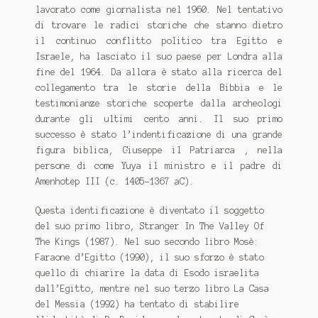
CONTATTI
lavorato come giornalista nel 1960. Nel tentativo
di trovare le radici storiche che stanno dietro
Con la Gioconda e Leonardo sulla Via di Dante
il continuo conflitto politico tra Egitto e
Israele, ha lasciato il suo paese per Londra alla
Distribuzione
fine del 1964. Da allora è stato alla ricerca del
collegamento tra le storie della Bibbia e le
IL VANGELO DI FILIPPO
testimonianze storiche scoperte dalla archeologi
durante gli ultimi cento anni. Il suo primo
EMILIA ROMAGNA-MARCHE-ABRUZZO
successo è stato l’indentificazione di una grande
figura biblica, Giuseppe il Patriarca , nella
FASTBOOK
persone di come Yuya il ministro e il padre di
Amenhotep III (c. 1405-1367 aC).
IL GIARDINO DEI LIBRI
Questa identificazione è diventato il soggetto
del suo primo libro, Stranger In The Valley Of
Lazio
The Kings (1987). Nel suo secondo libro Mosè:
Faraone d’Egitto (1990), il suo sforzo è stato
MACROLIBRARSI
quello di chiarire la data di Esodo israelita
dall’Egitto, mentre nel suo terzo libro La Casa
Piemonte - Liguria - Valle D’Aosta
del Messia (1992) ha tentato di stabilire