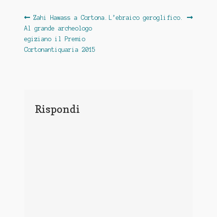
Navigazione
Previous
Next
Zahi Hawass a Cortona.
L’ebraico geroglifico.
post:
post:
Al grande archeologo
articoli
egiziano il Premio
Cortonantiquaria 2015
Rispondi