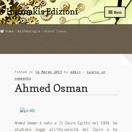
Harmakis Edizioni
Vai
Vai
Menù
alla
al
navigazione
contenuto
Home
Home
Archeologia
Ahmed Osman
Carrello
SPIRITUALITA’
Novità Editoriali
Posted on
14 Marzo 2015
by
admin
—
Lascia un
Chi Siamo
commento
Ahmed Osman
Servizi
Tariffe
PUBBLICA CON NOI
Ahmed Osman è nato a Il Cairo Egitto nel 1934. Ha
studiato legge all’Università del Cairo e ha