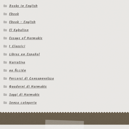
Books in English
Ebook
Ebook - English
El Kybalion
Essays of Harmakis
I Classici
Libros en Español
Narrativa
no ficción
Percorsi di Consapevolzza
Quaderni di Harmakis
Saggi di Harmakis
Senza categoria