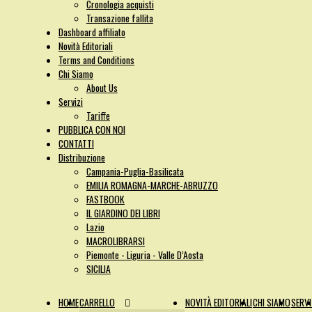
Cronologia acquisti
Transazione fallita
Dashboard affiliato
Novità Editoriali
Terms and Conditions
Chi Siamo
About Us
Servizi
Tariffe
PUBBLICA CON NOI
CONTATTI
Distribuzione
Campania-Puglia-Basilicata
EMILIA ROMAGNA-MARCHE-ABRUZZO
FASTBOOK
IL GIARDINO DEI LIBRI
Lazio
MACROLIBRARSI
Piemonte - Liguria - Valle D’Aosta
SICILIA
HOME
CARRELLO
NOVITÀ EDITORIALI
CHI SIAMO
SERVI