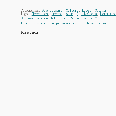
Categories:
Archeologia
,
Cultura
,
Libro
,
Storia
Tags:
Akhenaton
,
ànemos
,
Aton
,
Egittologia
,
Harmakis
Navigazione
Previous
Presentazione del libro “Certe Stazioni”
post:
Next
Introduzione di “Yoga Faraonico” di Jivan Parvani
articoli
post:
Rispondi