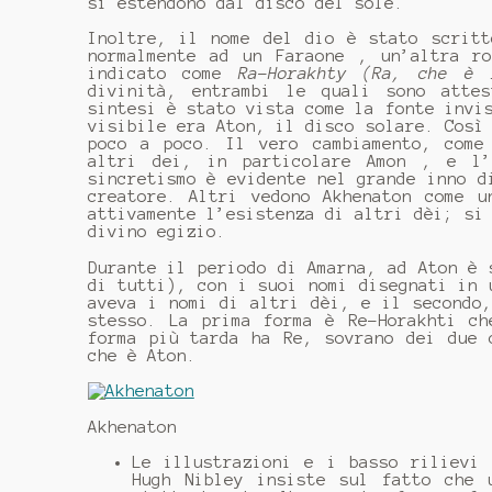
si estendono dal disco del sole.
Inoltre, il nome del dio è stato scritt
normalmente ad un Faraone , un’altra ro
indicato come
Ra-Horakhty (Ra, che è 
divinità, entrambi le quali sono atte
sintesi è stato vista come la fonte invi
visibile era Aton, il disco solare. Così
poco a poco. Il vero cambiamento, come
altri dei, in particolare Amon , e l’
sincretismo è evidente nel grande inno d
creatore. Altri vedono Akhenaton come u
attivamente l’esistenza di altri dèi; si
divino egizio.
Durante il periodo di Amarna, ad Aton è 
di tutti), con i suoi nomi disegnati in 
aveva i nomi di altri dèi, e il secondo
stesso. La prima forma è Re-Horakhti ch
forma più tarda ha Re, sovrano dei due 
che è Aton.
Akhenaton
Le illustrazioni e i basso rilievi 
Hugh Nibley insiste sul fatto che 