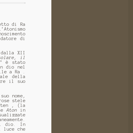
etto di Ra
’Atonismo
noscimento
 datore di
 dalla XII
solare, il
” è stato
un dio nel
ile a Ra .
ale della
ere il suo
 suo nome,
rose stele
aten , (la
nte
Aton
in
sualizzate
aneamente.
l dio. In
i luce che