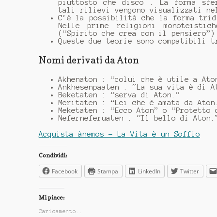
piuttosto che disco . La forma sfe
tali rilievi vengono visualizzati ne
C’è la possibilità che la forma trid
Nelle prime religioni monoteistic
(“Spirito che crea con il pensiero”)
Queste due teorie sono compatibili t
Nomi derivati ​​da Aton
Akhenaton : “colui che è utile a Ato
Ankhesenpaaten : “La sua vita è di A
Beketaten : “serva di Aton.”
Meritaten : “Lei che è amata da Aton
Meketaten : “Ecco Aton” o “Protetto 
Neferneferuaten : “Il bello di Aton.
Acquista ànemos - La Vita è un Soffio
Condividi:
Facebook
Stampa
LinkedIn
Twitter
Mi piace:
Caricamento...