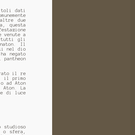
itoli dati
omunemente
altre due
a, questa
festazione
e venute a
 tutti gli
naton. Il
ti nel dio
 ha negato
l pantheon
rato il re
, il primo
lo ad Aton
è Aton. La
me di luce
o studioso
o o sfera,