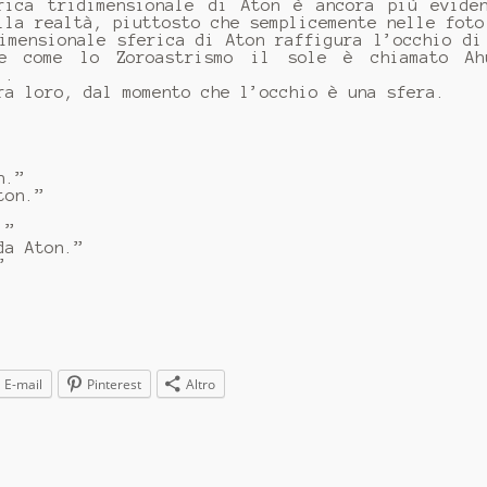
rica tridimensionale di Aton è ancora più evide
lla realtà, piuttosto che semplicemente nelle foto
imensionale sferica di Aton raffigura l’occhio di
he come lo Zoroastrismo il sole è chiamato Ah
 .
ra loro, dal momento che l’occhio è una sfera.
n.”
ton.”
.”
da Aton.”
”
E-mail
Pinterest
Altro