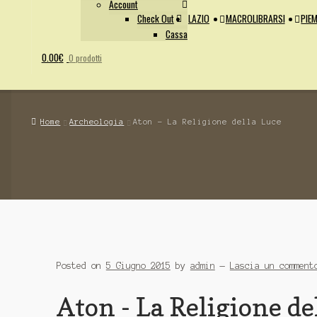
Account
Check Out
LAZIO
MACROLIBRARSI
PIEM
Cassa
0.00
€
0 prodotti
Home
Archeologia
Aton - La Religione della Luce
Posted on
5 Giugno 2015
by
admin
—
Lascia un comment
Aton - La Religione de