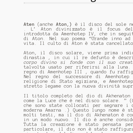
Aten
(anche
Aton,)
è il disco del sole ne
. L’ Aton divinizzato è il focus dell
introdotta da Amenhotep IV, che in segui
di Aton. Nel suo poema “Grande inno ad
vita. Il culto di Aton è stata cancellat
Aton, il disco solare, viene prima indi
dinastia , in cui il re defunto è desc
corpo divino si fonde con il suo creat
talvolta usato per riferirsi alla luna.
regno di Amenhotep III , quando fu raffi
Nel regno del successore di Amenhotep
religione di Stato egiziana, e Amenhote
stretto legame con la nuova divinità sup
Il titolo completo del dio di Akhenaton
come la Luce che è nel disco solare. ” (
che sono state collocati per segnare i 
moderna Amarna .) Questo lungo nome è s
molti testi, ma il dio di Akhenaton è co
in un modo nuovo. Il dio è anche consid
Tutta la creazione è stato pensata pe
particolare, il dio non è stato raffigur