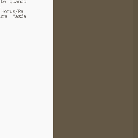
nte quando
.
 Horus/Ra.
ura Mazda