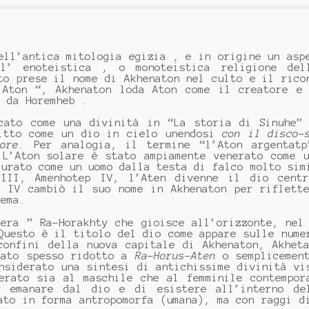
ll’antica mitologia egizia , e in origine un asp
’ enoteistica , o monoteistica religione dell
to prese il nome di Akhenaton nel culto e il rico
 Aton “, Akhenaton loda Aton come il creatore e
o da Horemheb .
cato come una divinità in “La storia di Sinuhe”
ritto come un dio in cielo unendosi
con il disco-
ore.
Per analogia, il termine “l’Aton argentatp
 L’Aton solare è stato ampiamente venerato come 
gurato come un uomo dalla testa di falco molto sim
 III, Amenhotep IV, l’Aten divenne il dio centr
p IV cambiò il suo nome in Akhenaton per riflett
rema.
 era ” Ra-Horakhty che gioisce all’orizzonte, nel
Questo è il titolo del dio come appare sulle nume
confini della nuova capitale di Akhenaton, Akhet
tato spesso ridotto a
Ra-Horus-Aten
o sempliceme
nsiderato una sintesi di antichissime divinità vi
erato sia al maschile che al femminile contempor
r emanare dal dio e di esistere all’interno de
ato in forma antropomorfa (umana), ma con raggi d