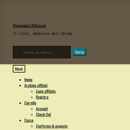
Vai
Vai
Harmakis Edizioni
alla
al
navigazione
contenuto
Il Libro, medicina dell'Anima
Cerca:
Cerca
Menù
Home
Archivio affiliati
Login affiliato
Registra
Carrello
Account
Check Out
Cassa
Conferma di acquisto