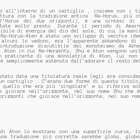
o all’interno di un cartiglio , insieme con i t
ttura con la tradizione antica. Ra-Horus, più c
l’Horus dei due orizzonti),
è una sintesi di 
state molto presto. Durante il periodo di Amarn
sibile di energia del dio del sole, di cui la mani
 Ra-Horus-Aten è stato uno sviluppo di vecchie ide
 alcuni lo vedono, era l’apparente abbandono di
introduzione discutibile del monoteismo da Akhe
i Aton in cui Re-Herakhty, Shu e Aton vengono uni
n praticante di una monolatria di Aton, lui non
 è semplicemente astenuto dall’adorare il resto de
stato data una titolatura reale (egli era conside
un cartiglio . C’erano due forme di questo titolo
, quello che era più ‘singolare’ e si riferiva so
e gioisce nell’orizzonte, nel suo nome Shu che 
orizzonti che gioisce nell’orizzonte, nel suo no
di Aton lo mostrano con una superficie curva, l
una traduzione più corretta sarebbe globo, glob