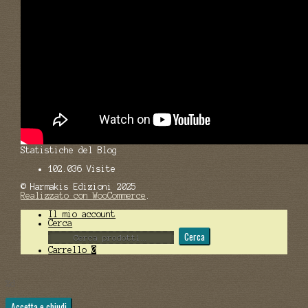
Statistiche del Blog
102.036 Visite
© Harmakis Edizioni 2025
Realizzato con WooCommerce
.
Il mio account
Cerca
Cerca:
Cerca
Carrello
0
%d