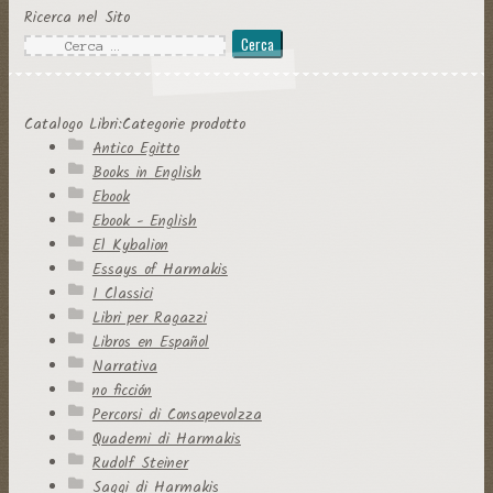
Ricerca nel Sito
Ricerca
per:
Catalogo Libri:Categorie prodotto
Antico Egitto
Books in English
Ebook
Ebook - English
El Kybalion
Essays of Harmakis
I Classici
Libri per Ragazzi
Libros en Español
Narrativa
no ficción
Percorsi di Consapevolzza
Quaderni di Harmakis
Rudolf Steiner
Saggi di Harmakis