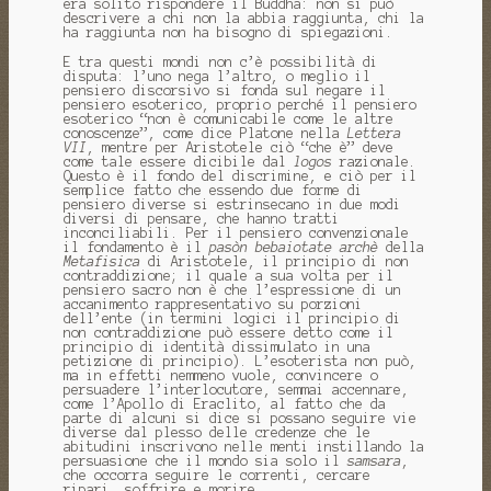
era solito rispondere il Buddha: non si può
descrivere a chi non la abbia raggiunta, chi la
ha raggiunta non ha bisogno di spiegazioni.
E tra questi mondi non c’è possibilità di
disputa: l’uno nega l’altro, o meglio il
pensiero discorsivo si fonda sul negare il
pensiero esoterico, proprio perché il pensiero
esoterico “non è comunicabile come le altre
conoscenze”, come dice Platone nella
Lettera
VII
, mentre per Aristotele ciò “che è” deve
come tale essere dicibile dal
logos
razionale.
Questo è il fondo del discrimine, e ciò per il
semplice fatto che essendo due forme di
pensiero diverse si estrinsecano in due modi
diversi di pensare, che hanno tratti
inconciliabili. Per il pensiero convenzionale
il fondamento è il
pasòn bebaiotate archè
della
Metafisica
di Aristotele, il principio di non
contraddizione; il quale a sua volta per il
pensiero sacro non è che l’espressione di un
accanimento rappresentativo su porzioni
dell’ente (in termini logici il principio di
non contraddizione può essere detto come il
principio di identità dissimulato in una
petizione di principio). L’esoterista non può,
ma in effetti nemmeno vuole, convincere o
persuadere l’interlocutore, semmai accennare,
come l’Apollo di Eraclito, al fatto che da
parte di alcuni si dice si possano seguire vie
diverse dal plesso delle credenze che le
abitudini inscrivono nelle menti instillando la
persuasione che il mondo sia solo il
samsara
,
che occorra seguire le correnti, cercare
ripari, soffrire e morire.