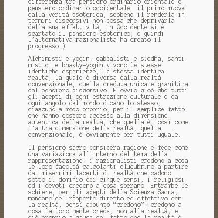
differenza tra pensiero ordinario orientale e
pensiero ordinario occidentale: il primo muove
dalla verità esoterica, sebbene il renderla in
termini discorsivi non possa che deprivarla
della sua effettività; in Occidente si è
scartato il pensiero esoterico, e quindi
l’alternativa razionalista ha creato il
progresso.)
Alchimisti e yogin, cabbalisti e siddha, santi
mistici e bhakty-yogin vivono le stesse
identiche esperienze, la stessa identica
realtà; la quale è diversa dalla realtà
convenzionale, quella creduta unica e granitica
dal pensiero discorsivo. È ovvio cioè che tutti
gli adepti di ogni estrazione culturale e da
ogni angolo del mondo dicano lo stesso,
ciascuno a modo proprio, per il semplice fatto
che hanno costoro accesso alla dimensione
autentica della realtà, che quella è; così come
l’altra dimensione della realtà, quella
convenzionale, è ovviamente per tutti uguale.
Il pensiero sacro considera ragione e fede come
una variazione all’interno del tema della
rappresentazione: i razionalisti credono a cosa
le loro facoltà calcolanti elucubrino a partire
dai miserrimi lacerti di realtà che cadono
sotto il dominio dei cinque sensi, i religiosi
ed i devoti credono a cosa sperano. Entrambe le
schiere, per gli adepti della Scienza Sacra,
mancano del rapporto diretto ed effettivo con
la realtà, bensì appunto “credono”: credono a
cosa la loro mente creda, non alla realtà, e
ciò proprio a causa del fatto che la realtà è