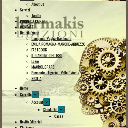
About Us
Servizi
Tariffe
PUBBLICA CON NOI
CONTATTI
Distribuzione
Campania-Puglia-Basilicata
EMILIA ROMAGNA-MARCHE-ABRUZZO
FASTBOOK
IL GIARDINO DEI LIBRI
Lazio
MACROLIBRARSI
Piemonte - Liguria - Valle D’Aosta
SICILIA
Home
Espandi
Carrello
il
Espandi
Account
menu
il
Espandi
Check Out
child
menu
il
Cassa
child
menu
Novità Editoriali
child
Chi Siamo