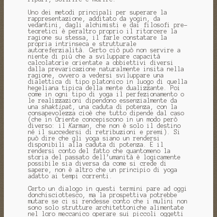
Uno dei metodi principali per superare la
rappresentazione, additato da yogin, da
vedantini, dagli alchimisti e dai filosofi pre-
teoretici è peraltro proprio il ritorcere la
ragione su stessa, il farle constatare la
propria intrinseca e strutturale
autoreferzialità. Certo ciò può non servire a
niente di più che a sviluppare capacità
calcolatorie orientate a obbiettivi diversi
dalla prevaricazione naturalmente insita nella
ragione, ovvero a vedersi sviluppare una
dialettica di tipo platonico in luogo di quella
hegeliana tipica della mente dualizzante. Poi
come in ogni tipo di yoga il perfezionamento o
le realizzazioni dipendono essenzialmente da
una
shaktipat
, una caduta di potenza, con la
consapevolezza cioè che tutto dipende dal caso
(che in Oriente concepiscono in un modo però
diverso: il
Karman
, che non è solo il destino
né il succedersi di retribuzioni e premi). Si
può dire che gli yoga siano un rendersi
disponibili alla caduta di potenza. E il
rendersi conto del fatto che quantomeno la
storia del passato dell’umanità è logicamente
possibile sia diversa da come si crede di
sapere, non è altro che un principio di yoga
adatto ai tempi correnti.
Certo un dialogo in questi termini pare ad oggi
donchisciottesco, ma la prospettiva potrebbe
mutare se ci si rendesse conto che i mulini non
sono solo strutture architettoniche alimentate
nel loro meccanico operare sui piccoli oggetti