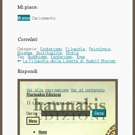
Mi piace:
Mi piace
Caricamento...
Correlati
Categorie:
Esoterismo
,
Filosofia
,
Psicologia
,
Scienza
,
Spiritualità
,
Storia
Tag:
Buddhismo
,
Esoterismo
,
Yoga
Navigazione
Articolo
La Filosofia della Libertà di Rudolf Steiner
precedente:
articoli
Rispondi