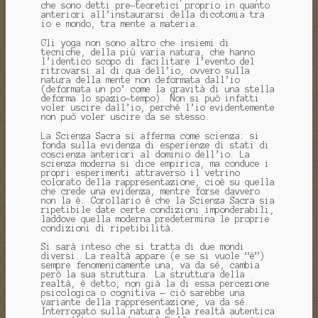
che sono detti pre-teoretici proprio in quanto
anteriori all’instaurarsi della dicotomia tra
io e mondo, tra mente a materia.
Gli yoga non sono altro che insiemi di
tecniche, della più varia natura, che hanno
l’identico scopo di facilitare l’evento del
ritrovarsi al di qua dell’io, ovvero sulla
natura della mente non deformata dall’io
(deformata un po’ come la gravità di una stella
deforma lo spazio-tempo). Non si può infatti
voler uscire dall’io, perché l’io evidentemente
non può voler uscire da se stesso.
La Scienza Sacra si afferma come scienza: si
fonda sulla evidenza di esperienze di stati di
coscienza anteriori al dominio dell’io. La
scienza moderna si dice empirica, ma conduce i
propri esperimenti attraverso il vetrino
colorato della rappresentazione, cioè su quella
che crede una evidenza, mentre forse davvero
non la è. Corollario è che la Scienza Sacra sia
ripetibile date certe condizioni imponderabili,
laddove quella moderna predetermina le proprie
condizioni di ripetibilità.
Si sarà inteso che si tratta di due mondi
diversi. La realtà appare (e se si vuole “è”)
sempre fenomenicamente una, va da sé, cambia
però la sua struttura. La struttura della
realtà, è detto, non già la di essa percezione
psicologica o cognitiva — ciò sarebbe una
variante della rappresentazione, va da sé.
Interrogato sulla natura della realtà autentica