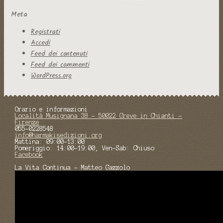
Meta
Registrati
Accedi
Feed dei contenuti
Feed dei commenti
WordPress.org
Orario e informazioni
Località Musignana 38 - 50022 Greve in Chianti -
Firenze
055-0228548
info@harmakisedizioni.org
Mattina: 09:00-13:00
Pomeriggio: 14:00-19:00, Ven-Sab: Chiuso
Facebook
La Vita Continua - Matteo Gazzolo