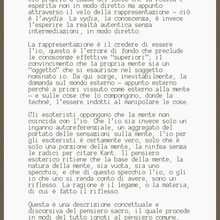
esperita non in modo diretto ma appunto
attraverso il velo della rappresentazione — ciò
è l’
avydia
. La
vydia
, la conoscenza, è invece
l’esperire la realtà autentica senza
intermediazioni, in modo diretto.
La rappresentazione è il credere di essere
l’io, questo è l’errore di fondo che preclude
le conoscenze effettive “superiori”; il
convincimento che la propria mente sia un
“oggetto” che si esaurisce nel soggetto
nominato io. Da qui sorge, inevitabilmente, la
domanda sul mondo esterno — appunto esterno
perché a priori vissuto come esterno alla mente
— e sulle cose che lo compongono, donde la
technè
, l’essere indotti al manipolare le cose.
Gli esoteristi oppongono che la mente non
coincida con l’io. Che l’io sia invece solo un
inganno autoreferenziale, un aggregato del
portato delle sensazioni sulla mente; l’io per
gli esoteristi è certamente vero, solo che è
solo una porzione della mente, la ninfea senza
le radici per citare Kant. Il pensiero
esoterico ritiene che la base della mente, la
natura della mente, sia vuota, sia uno
specchio; e che di questo specchio l’io, o gli
io che uno si renda conto di avere, sono un
riflesso. La ragione è il legame, o la materia,
di cui è fatto il riflesso.
Questa è una descrizione concettuale e
discorsiva del pensiero sacro, il quale procede
in modi del tutto ignoti al pensiero comune,