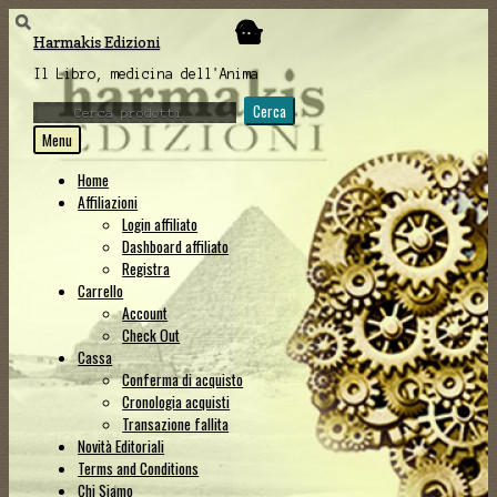
Vai
Vai
Harmakis Edizioni
alla
al
navigazione
contenuto
Il Libro, medicina dell'Anima
Cerca:
Cerca
Menu
Home
Affiliazioni
Login affiliato
Dashboard affiliato
Registra
Carrello
Account
Check Out
Cassa
Conferma di acquisto
Cronologia acquisti
Transazione fallita
Novità Editoriali
Terms and Conditions
Chi Siamo