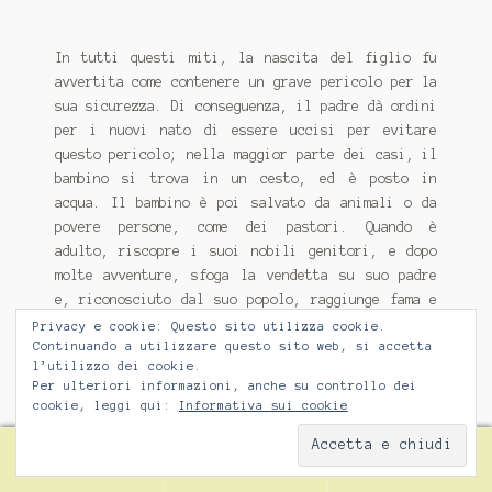
In tutti questi miti, la nascita del figlio fu
avvertita come contenere un grave pericolo per la
sua sicurezza. Di conseguenza, il padre dà ordini
per i nuovi nato di essere uccisi per evitare
questo pericolo; nella maggior parte dei casi, il
bambino si trova in un cesto, ed è posto in
acqua. Il bambino è poi salvato da animali o da
povere persone, come dei pastori. Quando è
adulto, riscopre i suoi nobili genitori, e dopo
molte avventure, sfoga la vendetta su suo padre
e, riconosciuto dal suo popolo, raggiunge fama e
grandezza.
Privacy e cookie: Questo sito utilizza cookie.
Continuando a utilizzare questo sito web, si accetta
l’utilizzo dei cookie.
Freud sottolineò, tuttavia, che la storia della
Per ulteriori informazioni, anche su controllo dei
nascita di Mosè si differenzia da quelli degli
cookie, leggi qui:
Informativa sui cookie
altri eroi su un punto essenziale: mentre Sargon,
Ciros, Edipo e Romolo sono tutti nati da una
0
famiglia reale e cresciuti in una famiglia
Cerca
Cerca:
povera, nel caso di Mosè il mito è stato