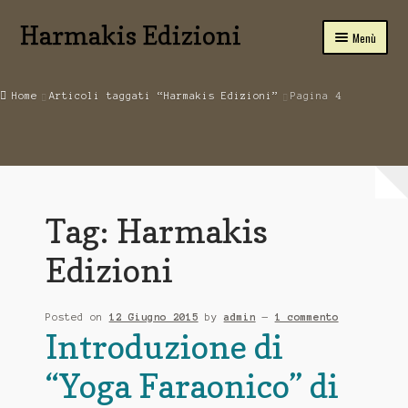
Harmakis Edizioni
Vai
Vai
Menù
alla
al
navigazione
contenuto
Home
Home
Articoli taggati “Harmakis Edizioni”
Pagina 4
Carrello
SPIRITUALITA’
Novità Editoriali
Tag: Harmakis
Chi Siamo
Edizioni
Servizi
Posted on
12 Giugno 2015
by
admin
—
1 commento
Tariffe
Introduzione di
PUBBLICA CON NOI
“Yoga Faraonico” di