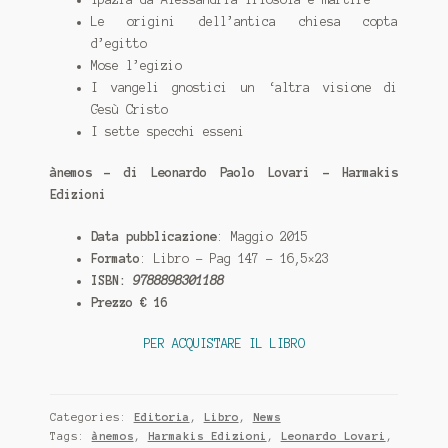
Le origini dell’antica chiesa copta
d’egitto
Mose l’egizio
I vangeli gnostici un ‘altra visione di
Gesù Cristo
I sette specchi esseni
ànemos – di Leonardo Paolo Lovari – Harmakis
Edizioni
Data pubblicazione
: Maggio 2015
Formato
: Libro – Pag 147 – 16,5×23
ISBN:
9788898301188
Prezzo € 16
PER ACQUISTARE IL LIBRO
Categories:
Editoria
,
Libro
,
News
Tags:
ànemos
,
Harmakis Edizioni
,
Leonardo Lovari
,