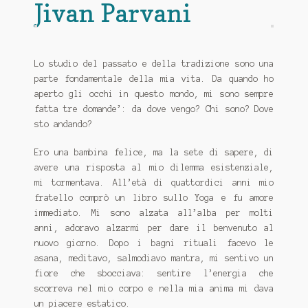
CONTATTI
Jivan Parvani
Con la Gioconda e Leonardo sulla Via di Dante
Distribuzione
Lo studio del passato e della tradizione sono una
parte fondamentale della mia vita. Da quando ho
aperto gli occhi in questo mondo, mi sono sempre
IL VANGELO DI FILIPPO
fatta tre domande’: da dove vengo? Chi sono? Dove
sto andando?
EMILIA ROMAGNA-MARCHE-ABRUZZO
Ero una bambina felice, ma la sete di sapere, di
FASTBOOK
avere una risposta al mio dilemma esistenziale,
mi tormentava. All’età di quattordici anni mio
IL GIARDINO DEI LIBRI
fratello comprò un libro sullo Yoga e fu amore
immediato. Mi sono alzata all’alba per molti
Lazio
anni, adoravo alzarmi per dare il benvenuto al
nuovo giorno. Dopo i bagni rituali facevo le
MACROLIBRARSI
asana, meditavo, salmodiavo mantra, mi sentivo un
fiore che sbocciava: sentire l’energia che
Piemonte - Liguria - Valle D’Aosta
scorreva nel mio corpo e nella mia anima mi dava
un piacere estatico.