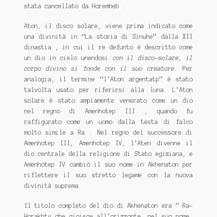
stata cancellato da Horemheb .
Aton, il disco solare, viene prima indicato come
una divinità in “La storia di Sinuhe” dalla XII
dinastia , in cui il re defunto è descritto come
un dio in cielo unendosi
con il disco-solare, il
corpo divino si fonde con il suo creatore.
Per
analogia, il termine “l’Aton argentatp” è stato
talvolta usato per riferirsi alla luna. L’Aton
solare è stato ampiamente venerato come un dio
nel regno di Amenhotep III , quando fu
raffigurato come un uomo dalla testa di falco
molto simile a Ra . Nel regno del successore di
Amenhotep III, Amenhotep IV, l’Aten divenne il
dio centrale della religione di Stato egiziana, e
Amenhotep IV cambiò il suo nome in Akhenaton per
riflettere il suo stretto legame con la nuova
divinità suprema.
Il titolo completo del dio di Akhenaton era ” Ra-
Horakhty che gioisce all’orizzonte, nel suo nome,