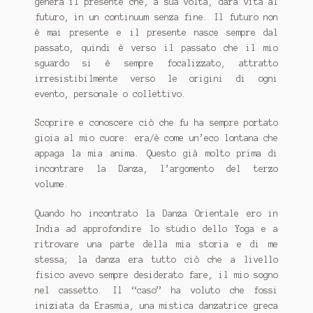
genera il presente che, a sua volta, darà vita al
futuro, in un continuum senza fine. Il futuro non
è mai presente e il presente nasce sempre dal
passato, quindi è verso il passato che il mio
sguardo si è sempre focalizzato, attratto
irresistibilmente verso le origini di ogni
evento, personale o collettivo.
Scoprire e conoscere ciò che fu ha sempre portato
gioia al mio cuore: era/è come un’eco lontana che
appaga la mia anima. Questo già molto prima di
incontrare la Danza, l’argomento del terzo
volume.
Quando ho incontrato la Danza Orientale ero in
India ad approfondire lo studio dello Yoga e a
ritrovare una parte della mia storia e di me
stessa; la danza era tutto ciò che a livello
fisico avevo sempre desiderato fare, il mio sogno
nel cassetto. Il “caso” ha voluto che fossi
iniziata da Erasmia, una mistica danzatrice greca