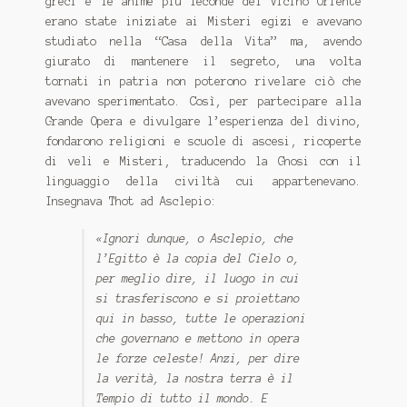
greci e le anime più feconde del Vicino Oriente
erano state iniziate ai Misteri egizi e avevano
studiato nella “Casa della Vita” ma, avendo
giurato di mantenere il segreto, una volta
tornati in patria non poterono rivelare ciò che
avevano sperimentato. Così, per partecipare alla
Grande Opera e divulgare l’esperienza del divino,
fondarono religioni e scuole di ascesi, ricoperte
di veli e Misteri, traducendo la Gnosi con il
linguaggio della civiltà cui appartenevano.
Insegnava Thot ad Asclepio:
«Ignori dunque, o Asclepio, che
l’Egitto è la copia del Cielo o,
per meglio dire, il luogo in cui
si trasferiscono e si proiettano
qui in basso, tutte le operazioni
che governano e mettono in opera
le forze celeste! Anzi, per dire
la verità, la nostra terra è il
Tempio di tutto il mondo. E