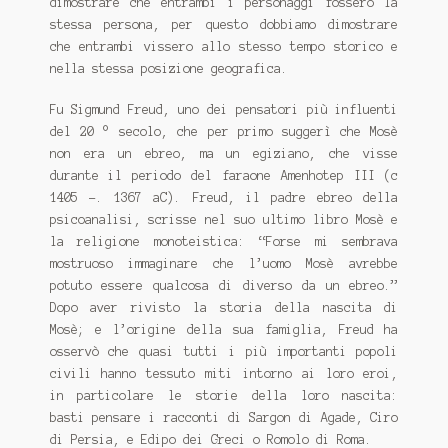
dimostrare che entrambi i personaggi fossero la
stessa persona, per questo dobbiamo dimostrare
che entrambi vissero allo stesso tempo storico e
nella stessa posizione geografica.
Fu Sigmund Freud, uno dei pensatori più influenti
del 20 ° secolo, che per primo suggerì che Mosè
non era un ebreo, ma un egiziano, che visse
durante il periodo del faraone Amenhotep III (c
1405 -. 1367 aC). Freud, il padre ebreo della
psicoanalisi, scrisse nel suo ultimo libro Mosè e
la religione monoteistica: “Forse mi sembrava
mostruoso immaginare che l’uomo Mosè avrebbe
potuto essere qualcosa di diverso da un ebreo.”
Dopo aver rivisto la storia della nascita di
Mosè; e l’origine della sua famiglia, Freud ha
osservò che quasi tutti i più importanti popoli
civili hanno tessuto miti intorno ai loro eroi,
in particolare le storie della loro nascita:
basti pensare i racconti di Sargon di Agade, Ciro
di Persia, e Edipo dei Greci o Romolo di Roma.