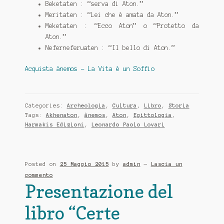
Beketaten : “serva di Aton.”
Meritaten : “Lei che è amata da Aton.”
Meketaten : “Ecco Aton” o “Protetto da
Aton.”
Neferneferuaten : “Il bello di Aton.”
Acquista ànemos - La Vita è un Soffio
Categories:
Archeologia
,
Cultura
,
Libro
,
Storia
Tags:
Akhenaton
,
ànemos
,
Aton
,
Egittologia
,
Harmakis Edizioni
,
Leonardo Paolo Lovari
Posted on
25 Maggio 2015
by
admin
—
Lascia un
commento
Presentazione del
libro “Certe