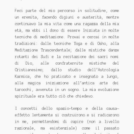
SICILIA
Feci parte del mio percorso in solitudine, come
un eremita, facendo digiuni e austerità, mentre
continuavo la mia vita come una ragazza della mia
età, ma ebbi il dono di essere Iniziata in molte
tecniche di meditazione. Provai e cercai in molte
tradizioni: dalle tecniche Yoga e di Osho, alla
Meditazione Trascendentale; dalle mistiche danze
rotanti dei Sufi e la recitazione dei sacri nomi
di Dio, alle confraternite mistiche del
Cristianesimo; dallo studio dell’Astrologia
Karmica, che ho praticato e insegnato a lungo,
alla magica iniziazione all’antica arte dei
tarocchi, avvenuta in un sogno. La mia evoluzione
spirituale era tutto ciò che chiedevo.
I concetti dello spazio-tempo e della causa-
effetto lentamente si costruirono e si radicarono
in me, permettendomi di capire (non a livello
razionale, ma esistenziale) come il passato