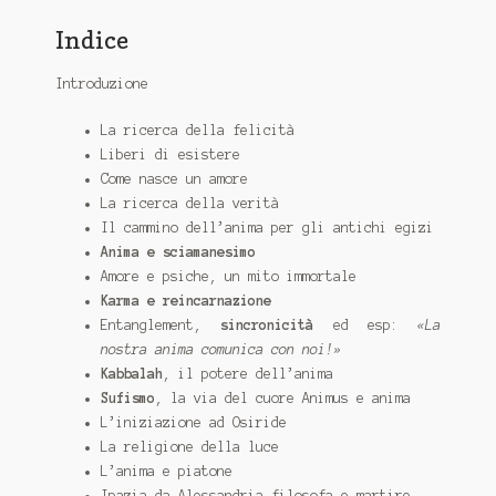
Indice
Introduzione
La ricerca della felicità
Liberi di esistere
Come nasce un amore
La ricerca della verità
Il cammino dell’anima per gli antichi egizi
Anima e sciamanesimo
Amore e psiche, un mito immortale
Karma e reincarnazione
Entanglement,
sincronicità
ed esp:
«La
nostra anima comunica con noi!»
Kabbalah
, il potere dell’anima
Sufismo
, la via del cuore Animus e anima
L’iniziazione ad Osiride
La religione della luce
L’anima e piatone
Ipazia da Alessandria filosofa e martire