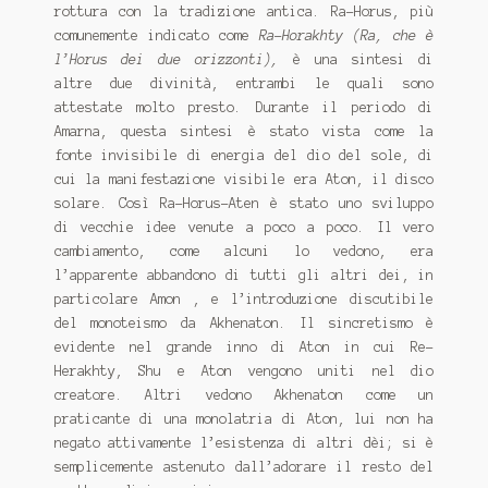
rottura con la tradizione antica. Ra-Horus, più
comunemente indicato come
Ra-Horakhty (Ra, che è
l’Horus dei due orizzonti),
è una sintesi di
altre due divinità, entrambi le quali sono
attestate molto presto. Durante il periodo di
Amarna, questa sintesi è stato vista come la
fonte invisibile di energia del dio del sole, di
cui la manifestazione visibile era Aton, il disco
solare. Così Ra-Horus-Aten è stato uno sviluppo
di vecchie idee venute a poco a poco. Il vero
cambiamento, come alcuni lo vedono, era
l’apparente abbandono di tutti gli altri dei, in
particolare Amon , e l’introduzione discutibile
del monoteismo da Akhenaton. Il sincretismo è
evidente nel grande inno di Aton in cui Re-
Herakhty, Shu e Aton vengono uniti nel dio
creatore. Altri vedono Akhenaton come un
praticante di una monolatria di Aton, lui non ha
negato attivamente l’esistenza di altri dèi; si è
semplicemente astenuto dall’adorare il resto del