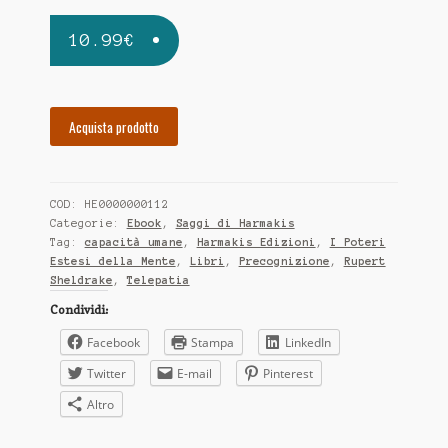
CONTATTI
10.99
€
Con la Gioconda e Leonardo sulla Via di Dante
Distribuzione
Acquista prodotto
IL VANGELO DI FILIPPO
EMILIA ROMAGNA-MARCHE-ABRUZZO
COD:
HE0000000112
Categorie:
Ebook
,
Saggi di Harmakis
FASTBOOK
Tag:
capacità umane
,
Harmakis Edizioni
,
I Poteri
Estesi della Mente
,
Libri
,
Precognizione
,
Rupert
IL GIARDINO DEI LIBRI
Sheldrake
,
Telepatia
Condividi:
Lazio
Facebook
Stampa
LinkedIn
MACROLIBRARSI
Twitter
E-mail
Pinterest
Altro
Piemonte - Liguria - Valle D’Aosta