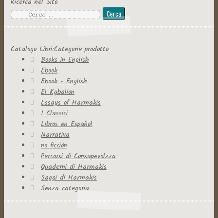
Ricerca nel Sito
Ricerca
per:
Catalogo Libri:Categorie prodotto
Books in English
Ebook
Ebook - English
El Kybalion
Essays of Harmakis
I Classici
Libros en Español
Narrativa
no ficción
Percorsi di Consapevolzza
Quaderni di Harmakis
Saggi di Harmakis
Senza categoria