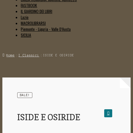
FASTBOOK
IL GIARDINO DEI LIBRI
Lazio
MACROLIBRARSI
Piemonte - Liguria - Valle D’Aosta
SICILIA
Home
I Classici
ISIDE E OSIRIDE
SALE!
ISIDE E OSIRIDE
🔍