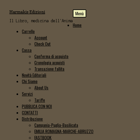
Vai
Vai
Harmakis Edizioni
Menù
alla
al
navigazione
contenuto
Il Libro, medicina dell'Anima
Home
Carrello
Account
Check Out
Cassa
Conferma di acquisto
Cronologia acquisti
Transazione fallita
Novità Editoriali
Chi Siamo
About Us
Servizi
Tariffe
PUBBLICA CON NOI
CONTATTI
Distribuzione
Campania-Puglia-Basilicata
EMILIA ROMAGNA-MARCHE-ABRUZZO
FASTBOOK