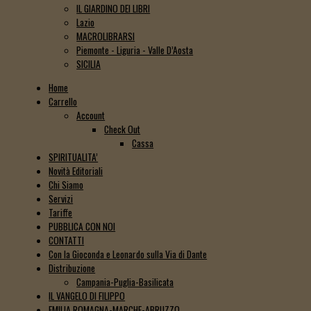
IL GIARDINO DEI LIBRI
Lazio
MACROLIBRARSI
Piemonte - Liguria - Valle D’Aosta
SICILIA
Home
Carrello
Account
Check Out
Cassa
SPIRITUALITA’
Novità Editoriali
Chi Siamo
Servizi
Tariffe
PUBBLICA CON NOI
CONTATTI
Con la Gioconda e Leonardo sulla Via di Dante
Distribuzione
Campania-Puglia-Basilicata
IL VANGELO DI FILIPPO
EMILIA ROMAGNA-MARCHE-ABRUZZO