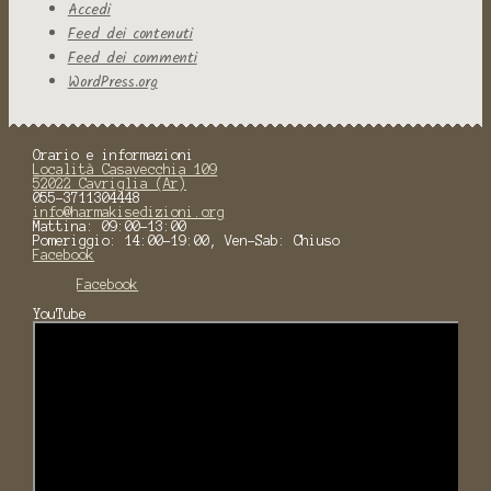
Accedi
Feed dei contenuti
Feed dei commenti
WordPress.org
Orario e informazioni
Località Casavecchia 109
52022 Cavriglia (Ar)
055-3711304448
info@harmakisedizioni.org
Mattina: 09:00-13:00
Pomeriggio: 14:00-19:00, Ven-Sab: Chiuso
Facebook
Facebook
YouTube