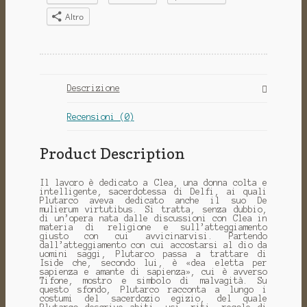
Altro
Descrizione
Recensioni (0)
Product Description
Il lavoro è dedicato a Clea, una donna colta e
intelligente, sacerdotessa di Delfi, ai quali
Plutarco aveva dedicato anche il suo De
mulierum virtutibus. Si tratta, senza dubbio,
di un’opera nata dalle discussioni con Clea in
materia di religione e sull’atteggiamento
giusto con cui avvicinarvisi. Partendo
dall’atteggiamento con cui accostarsi al dio da
uomini saggi, Plutarco passa a trattare di
Iside che, secondo lui, è «dea eletta per
sapienza e amante di sapienza», cui è avverso
Tifone, mostro e simbolo di malvagità. Su
questo sfondo, Plutarco racconta a lungo i
costumi del sacerdozio egizio, del quale