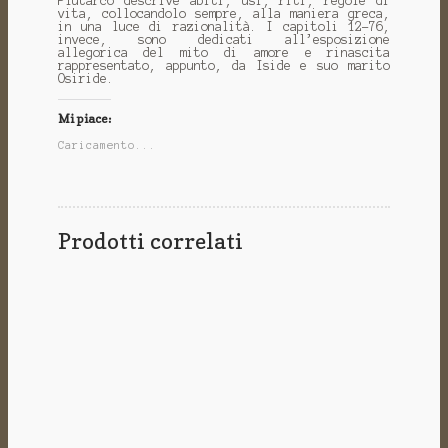
Plutarco descrive abiti, usi, riti, regole di
vita, collocandolo sempre, alla maniera greca,
in una luce di razionalità. I capitoli 12-76,
invece, sono dedicati all’esposizione
allegorica del mito di amore e rinascita
rappresentato, appunto, da Iside e suo marito
Osiride.
Mi piace:
Caricamento...
Prodotti correlati