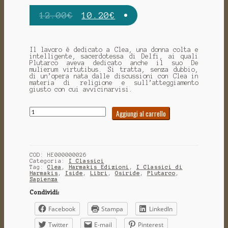
12.00
€
10.20
€
Il lavoro è dedicato a Clea, una donna colta e
intelligente, sacerdotessa di Delfi, ai quali
Plutarco aveva dedicato anche il suo De
mulierum virtutibus. Si tratta, senza dubbio,
di un’opera nata dalle discussioni con Clea in
materia di religione e sull’atteggiamento
giusto con cui avvicinarvisi.
Quantità
Aggiungi al carrello
COD:
HE000000026
Categoria:
I Classici
Tag:
Clea
,
Harmakis Edizioni
,
I Classici di
Harmakis
,
Iside
,
Libri
,
Osiride
,
Plutarco
,
Sapienza
Condividi:
Facebook
Stampa
LinkedIn
Twitter
E-mail
Pinterest