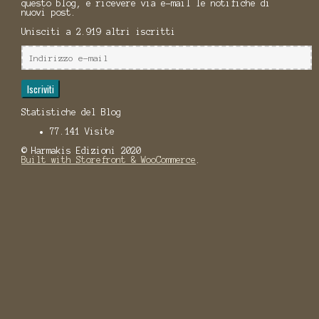
questo blog, e ricevere via e-mail le notifiche di
nuovi post.
Unisciti a 2.919 altri iscritti
Indirizzo
e-
mail
Iscriviti
Statistiche del Blog
77.141 Visite
© Harmakis Edizioni 2020
Built with Storefront & WooCommerce
.