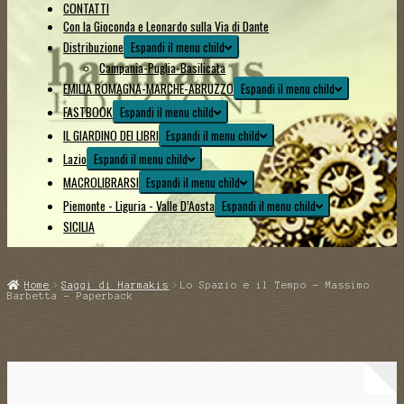
CONTATTI
Con la Gioconda e Leonardo sulla Via di Dante
Distribuzione
Espandi il menu child
Campania-Puglia-Basilicata
EMILIA ROMAGNA-MARCHE-ABRUZZO
Espandi il menu child
FASTBOOK
Espandi il menu child
IL GIARDINO DEI LIBRI
Espandi il menu child
Lazio
Espandi il menu child
MACROLIBRARSI
Espandi il menu child
Piemonte - Liguria - Valle D’Aosta
Espandi il menu child
SICILIA
Home
Saggi di Harmakis
Lo Spazio e il Tempo - Massimo
Barbetta - Paperback