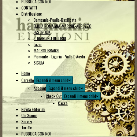
PUBBLICA CON NOI
CONTATTI
Distribuzione
Campania-Puglia-Basilicata
EMILIA ROMAGNA-MARCHE-ABRUZZO
FASTBOOK
IL GIARDINO DEI LIBRI
Lazio
MACROLIBRARSI
Piemonte - Liguria - Valle D’Aosta
SICILIA
Home
Carrello
Espandi il menu child
Account
Espandi il menu child
Check Out
Espandi il menu child
Cassa
Novità Editoriali
Chi Siamo
Servizi
Tariffe
PUBBLICA CON NOI