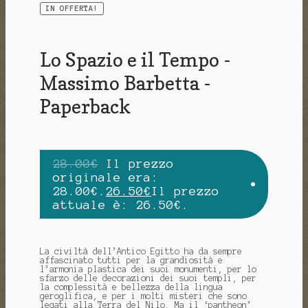
IN OFFERTA!
Lo Spazio e il Tempo -
Massimo Barbetta -
Paperback
28.00
€
Il prezzo
originale era:
28.00€.
26.50
€
Il prezzo
attuale è: 26.50€.
La civiltà dell’Antico Egitto ha da sempre
affascinato tutti per la grandiosità e
l’armonia plastica dei suoi monumenti, per lo
sfarzo delle decorazioni dei suoi templi, per
la complessità e bellezza della lingua
geroglifica, e per i molti misteri che sono
legati alla Terra del Nilo. Ma il ‘pantheon’