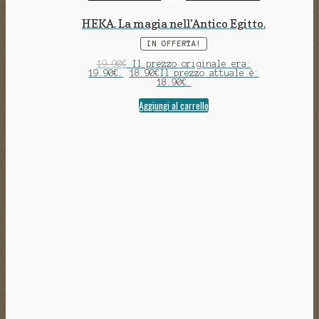
HEKA. La magia nell’Antico Egitto.
IN OFFERTA!
19.90
€
Il prezzo originale era:
19.90€.
18.90
€
Il prezzo attuale è:
18.90€.
Aggiungi al carrello