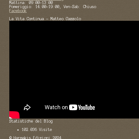
Mattina: 09:00-13:00
Pomeriggio: 14:00-19:00, Ven-Sab: Chiuso
Facebook
La Vita Continua - Matteo Gazzolo
Statistiche del Blog
102.036 Visite
© Harmakis Edizioni 2024