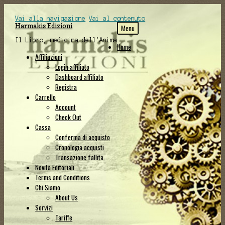
Vai alla navigazione
Vai al contenuto
Harmakis Edizioni
Menu
Il Libro, medicina dell'Anima
Home
Affiliazioni
Login affiliato
Dashboard affiliato
Registra
Carrello
Account
Check Out
Cassa
Conferma di acquisto
Cronologia acquisti
Transazione fallita
Novità Editoriali
Terms and Conditions
Chi Siamo
About Us
Servizi
Tariffe