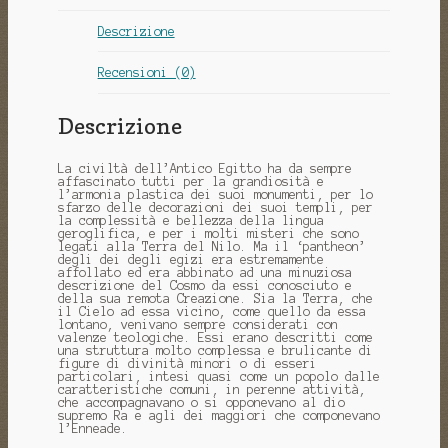
Descrizione
Recensioni (0)
Descrizione
La civiltà dell’Antico Egitto ha da sempre
affascinato tutti per la grandiosità e
l’armonia plastica dei suoi monumenti, per lo
sfarzo delle decorazioni dei suoi templi, per
la complessità e bellezza della lingua
geroglifica, e per i molti misteri che sono
legati alla Terra del Nilo. Ma il ‘pantheon’
degli dei degli egizi era estremamente
affollato ed era abbinato ad una minuziosa
descrizione del Cosmo da essi conosciuto e
della sua remota Creazione. Sia la Terra, che
il Cielo ad essa vicino, come quello da essa
lontano, venivano sempre considerati con
valenze teologiche. Essi erano descritti come
una struttura molto complessa e brulicante di
figure di divinità minori o di esseri
particolari, intesi quasi come un popolo dalle
caratteristiche comuni, in perenne attività,
che accompagnavano o si opponevano al dio
supremo Ra e agli dei maggiori che componevano
l’Enneade.