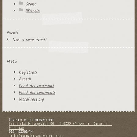
Storia
Ufologia
Eventi
Non ci sono eventi
Meta
Registrati
Accedi
Feed dei contenuti
Feed dei commenti
WordPress.org
Orario e informazioni
Località Musignana 38 - 50022 Greve in Chianti -
Firenze
055-0228548
info@harmakisedizioni.org