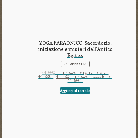
YOGA FARAONICO. Sacerdozio,
iniziazione e misteri dell’Antico
Egitto.
IN OFFERTA!
44.00
€
Il prezzo originale era:
44.00€.
41.80
€
Il prezzo attuale è:
41.80€.
Aggiungi al carrello