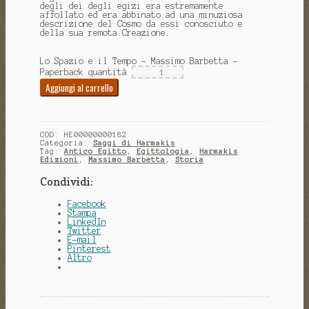
degli dei degli egizi era estremamente
affollato ed era abbinato ad una minuziosa
descrizione del Cosmo da essi conosciuto e
della sua remota Creazione.
Lo Spazio e il Tempo - Massimo Barbetta -
Paperback quantità
Aggiungi al carrello
COD:
HE00000000182
Categoria:
Saggi di Harmakis
Tag:
Antico Egitto
,
Egittologia
,
Harmakis
Edizioni
,
Massimo Barbetta
,
Storia
Condividi:
Facebook
Stampa
LinkedIn
Twitter
E-mail
Pinterest
Altro