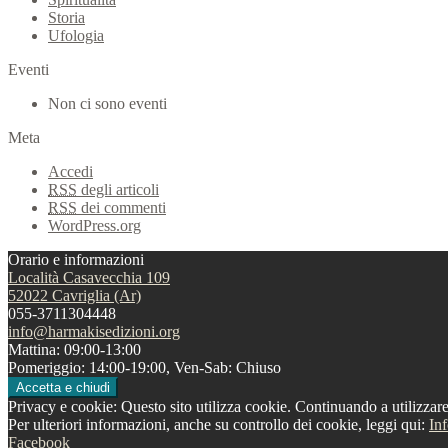
Storia
Ufologia
Eventi
Non ci sono eventi
Meta
Accedi
RSS
degli articoli
RSS
dei commenti
WordPress.org
Orario e informazioni
Località Casavecchia 109
52022 Cavriglia (Ar)
055-3711304448
info@harmakisedizioni.org
Mattina: 09:00-13:00
Pomeriggio: 14:00-19:00, Ven-Sab: Chiuso
Privacy e cookie: Questo sito utilizza cookie. Continuando a utilizzare 
Per ulteriori informazioni, anche su controllo dei cookie, leggi qui:
In
Facebook