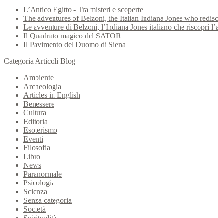
L’Antico Egitto - Tra misteri e scoperte
The adventures of Belzoni, the Italian Indiana Jones who redis
Le avventure di Belzoni, l’Indiana Jones italiano che riscoprì l’
Il Quadrato magico del SATOR
Il Pavimento del Duomo di Siena
Categoria Articoli Blog
Ambiente
Archeologia
Articles in English
Benessere
Cultura
Editoria
Esoterismo
Eventi
Filosofia
Libro
News
Paranormale
Psicologia
Scienza
Senza categoria
Società
Spiritualità