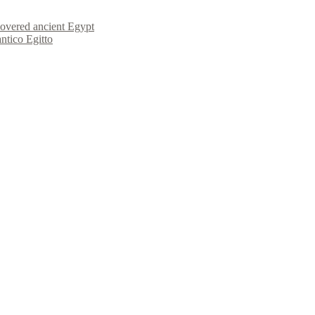
covered ancient Egypt
antico Egitto