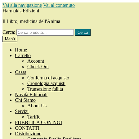
Vai alla navigazione
Vai al contenuto
Harmakis Edizioni
Il Libro, medicina dell'Anima
Cerca:
Cerca
Menù
Home
Carrello
Account
Check Out
Cassa
Conferma di acquisto
Cronologia acquisti
Transazione fallita
Novità Editoriali
Chi Siamo
About Us
Servizi
Tariffe
PUBBLICA CON NOI
CONTATTI
Distribuzione