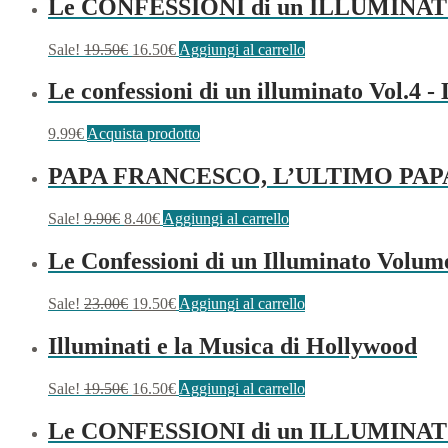
Le CONFESSIONI di un ILLUMINATO
Sale!
19.50
€
16.50
€
Aggiungi al carrello
Le confessioni di un illuminato Vol.4 
9.99
€
Acquista prodotto
PAPA FRANCESCO, L’ULTIMO PAP
Sale!
9.90
€
8.40
€
Aggiungi al carrello
Le Confessioni di un Illuminato Volum
Sale!
23.00
€
19.50
€
Aggiungi al carrello
Illuminati e la Musica di Hollywood
Sale!
19.50
€
16.50
€
Aggiungi al carrello
Le CONFESSIONI di un ILLUMINAT