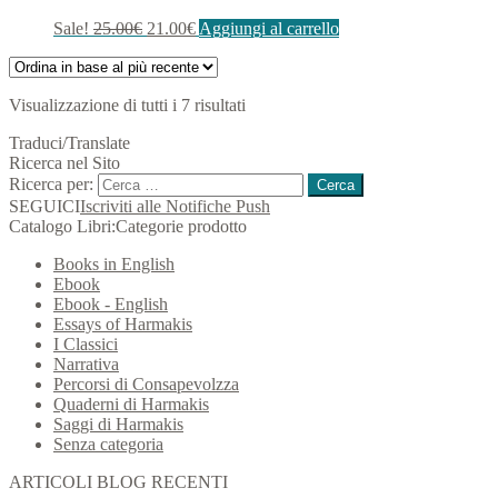
Sale!
25.00
€
21.00
€
Aggiungi al carrello
Visualizzazione di tutti i 7 risultati
Traduci/Translate
Ricerca nel Sito
Ricerca per:
SEGUICI
Iscriviti alle Notifiche Push
Catalogo Libri:Categorie prodotto
Books in English
Ebook
Ebook - English
Essays of Harmakis
I Classici
Narrativa
Percorsi di Consapevolzza
Quaderni di Harmakis
Saggi di Harmakis
Senza categoria
ARTICOLI BLOG RECENTI