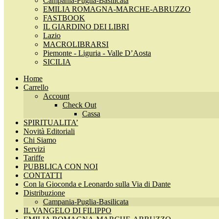
Campania-Puglia-Basilicata
EMILIA ROMAGNA-MARCHE-ABRUZZO
FASTBOOK
IL GIARDINO DEI LIBRI
Lazio
MACROLIBRARSI
Piemonte - Liguria - Valle D’Aosta
SICILIA
Home
Carrello
Account
Check Out
Cassa
SPIRITUALITA’
Novità Editoriali
Chi Siamo
Servizi
Tariffe
PUBBLICA CON NOI
CONTATTI
Con la Gioconda e Leonardo sulla Via di Dante
Distribuzione
Campania-Puglia-Basilicata
IL VANGELO DI FILIPPO