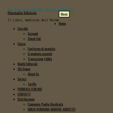
Vai alla navigazione
Vai al contenuto
Harmakis Edizioni
Menù
Il Libro, medicina dell'Anima
Home
Carrello
Account
Check Out
Cassa
Conferma di acquisto
Cronologia acquisti
Transazione fallita
Novità Editoriali
Chi Siamo
About Us
Servizi
Tariffe
PUBBLICA CON NOI
CONTATTI
Distribuzione
Campania-Puglia-Basilicata
EMILIA ROMAGNA-MARCHE-ABRUZZO