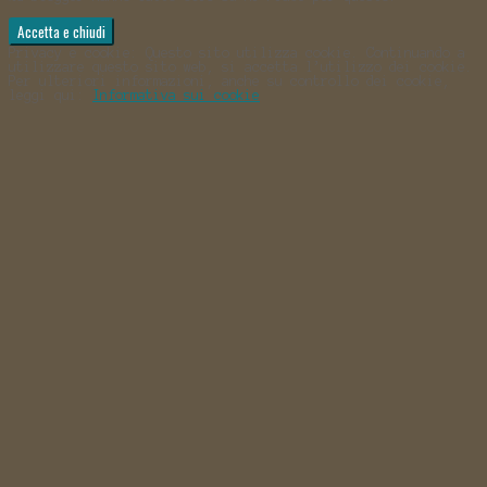
Privacy e cookie: Questo sito utilizza cookie. Continuando a
utilizzare questo sito web, si accetta l’utilizzo dei cookie.
Per ulteriori informazioni, anche su controllo dei cookie,
leggi qui:
Informativa sui cookie