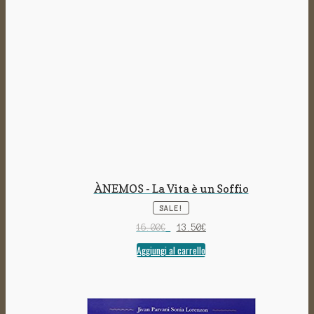
ÀNEMOS - La Vita è un Soffio
SALE!
16.00
€
13.50
€
Aggiungi al carrello