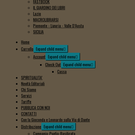
FASTBOOK
IL GIARDINO DEI LIBRI
Lazio
MACROLIBRARSI
Piemonte - Liguria - Valle D’Aosta
SICILIA
Home
Carrello
Expand child menu
Account
Expand child menu
Check Out
Expand child menu
Cassa
SPIRITUALITA’
Novità Editoriali
Chi Siamo
Servizi
Tariffe
PUBBLICA CON NOI
CONTATTI
Con la Gioconda e Leonardo sulla Via di Dante
Distribuzione
Expand child menu
Campania-Puglia-Basilicata