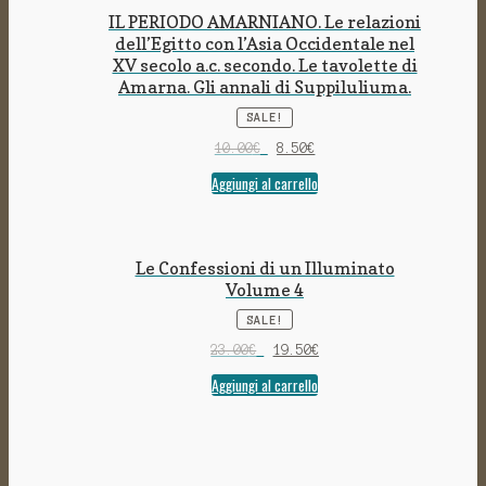
IL PERIODO AMARNIANO. Le relazioni
dell’Egitto con l’Asia Occidentale nel
XV secolo a.c. secondo. Le tavolette di
Amarna. Gli annali di Suppiluliuma.
SALE!
10.00
€
8.50
€
Aggiungi al carrello
Le Confessioni di un Illuminato
Volume 4
SALE!
23.00
€
19.50
€
Aggiungi al carrello