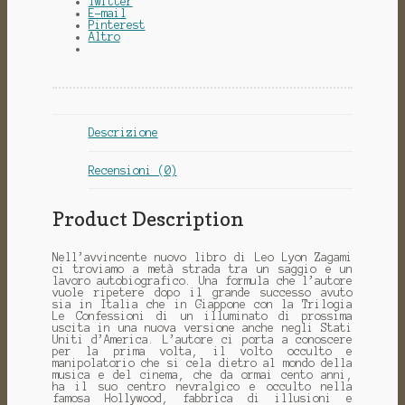
Twitter
E-mail
Pinterest
Altro
Descrizione
Recensioni (0)
Product Description
Nell’avvincente nuovo libro di Leo Lyon Zagami
ci troviamo a metà strada tra un saggio e un
lavoro autobiografico. Una formula che l’autore
vuole ripetere dopo il grande successo avuto
sia in Italia che in Giappone con la Trilogia
Le Confessioni di un illuminato di prossima
uscita in una nuova versione anche negli Stati
Uniti d’America. L’autore ci porta a conoscere
per la prima volta, il volto occulto e
manipolatorio che si cela dietro al mondo della
musica e del cinema, che da ormai cento anni,
ha il suo centro nevralgico e occulto nella
famosa Hollywood, fabbrica di illusioni e