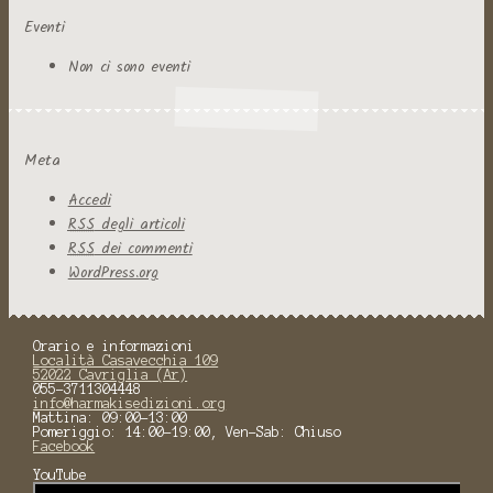
Eventi
Non ci sono eventi
Meta
Accedi
RSS
degli articoli
RSS
dei commenti
WordPress.org
Orario e informazioni
Località Casavecchia 109
52022 Cavriglia (Ar)
055-3711304448
info@harmakisedizioni.org
Mattina: 09:00-13:00
Pomeriggio: 14:00-19:00, Ven-Sab: Chiuso
Facebook
YouTube