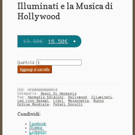
Illuminati e la Musica di
Hollywood
19.50
€
16.50
€
Quantità
Aggiungi al carrello
COD:
HE000000000010
Categoria:
Saggi di Harmakis
Tag:
Harmakis Edizioni
,
Hollywood
,
Illuminati
,
Leo Lyon Zagami
,
Libri
,
Massoneria
,
Nuovo
Ordine Mondiale
,
Poteri Occulti
Condividi:
Facebook
Stampa
LinkedIn