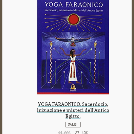
YOGA FARAONICO. Sacerdozio,
iniziazione e misteri dell’Antico
Egitto.
SALE!
44.00
€
37.40
€