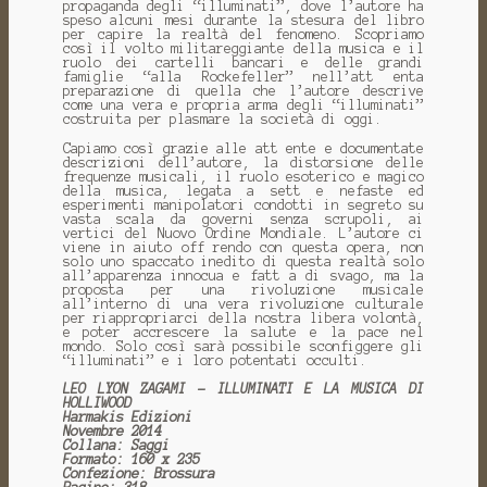
propaganda degli “illuminati”, dove l’autore ha
speso alcuni mesi durante la stesura del libro
per capire la realtà del fenomeno. Scopriamo
così il volto militareggiante della musica e il
ruolo dei cartelli bancari e delle grandi
famiglie “alla Rockefeller” nell’att enta
preparazione di quella che l’autore descrive
come una vera e propria arma degli “illuminati”
costruita per plasmare la società di oggi.
Capiamo così grazie alle att ente e documentate
descrizioni dell’autore, la distorsione delle
frequenze musicali, il ruolo esoterico e magico
della musica, legata a sett e nefaste ed
esperimenti manipolatori condotti in segreto su
vasta scala da governi senza scrupoli, ai
vertici del Nuovo Ordine Mondiale. L’autore ci
viene in aiuto off rendo con questa opera, non
solo uno spaccato inedito di questa realtà solo
all’apparenza innocua e fatt a di svago, ma la
proposta per una rivoluzione musicale
all’interno di una vera rivoluzione culturale
per riappropriarci della nostra libera volontà,
e poter accrescere la salute e la pace nel
mondo. Solo così sarà possibile sconfiggere gli
“illuminati” e i loro potentati occulti.
LEO LYON ZAGAMI - ILLUMINATI E LA MUSICA DI
HOLLIWOOD
Harmakis Edizioni
Novembre 2014
Collana: Saggi
Formato: 160 x 235
Confezione: Brossura