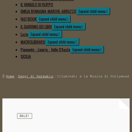
IL VANGELO DI FILIPPO
EMILIA ROMAGNA-MARCHE-ABRUZZO
Expand child menu
FASTBOOK
Expand child menu
IL GIARDINO DEI LIBRI
Expand child menu
Lazio
Expand child menu
MACROLIBRARSI
Expand child menu
Piemonte - Liguria - Valle D’Aosta
Expand child menu
SICILIA
Home
Saggi di Harmakis
Illuminati e la Musica di Hollywood
SALE!