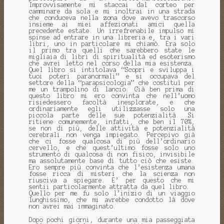
Improvvisamente mi staccai dal corteo per
camminare da sola e mi inoltrai in una strada
che conduceva nella zona dove avevo trascorso
insieme ai miei affezionati amici quella
precedente estate. Un irrefrenabile impulso mi
spinse ad entrare in una libreria e, tra i vari
libri, uno in particolare mi chiamò. Era solo
il primo tra quelli che sarebbero state le
migliaia di libri di spiritualità ed esoterismo
che avrei letto nel corso della mia esistenza.
Quel libro si intitolava “Scopri e sviluppa i
tuoi poteri paranormali” e si occupava del
settore della “parapsicologia” che costituì per
me un trampolino di lancio. Già ben prima di
questo libro mi ero convinta che nell’uomo
risiedessero facoltà inesplorate, e che
ordinariamente egli utilizzasse solo una
piccola parte delle sue potenzialità. Si
ritiene comunemente, infatti, che ben il 70%,
se non di più, delle attività e potenzialità
cerebrali non venga impiegato. Percepivo già
che ci fosse qualcosa di più dell’ordinario
cervello, e che quest’ultimo fosse solo uno
strumento di qualcosa di non fisico, invisibile
ma assolutamente base di tutto ciò che esiste.
Ero sempre più convinta che l’esistenza umana
fosse ricca di misteri che la scienza non
riusciva a spiegare. E’ per questo che mi
sentii particolarmente attratta da quel libro.
Quello per me fu solo l’inizio di un viaggio
lunghissimo, che mi avrebbe condotto là dove
non avrei mai immaginato.
Dopo pochi giorni, durante una mia passeggiata