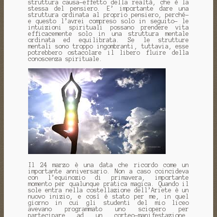
struttura causa-effetto della realtà, che è la
stessa del pensiero. E’ importante dare una
struttura ordinata al proprio pensiero, perché-
e questo l’avrei compreso solo in seguito- le
intuizioni spirituali possano prendere vita
efficacemente solo in una struttura mentale
ordinata ed equilibrata. Se le strutture
mentali sono troppo ingombranti, tuttavia, esse
potrebbero ostacolare il libero fluire della
conoscenza spirituale.
Il 24 marzo è una data che ricordo come un
importante anniversario. Non a caso coincideva
con l’equinozio di primavera, importante
momento per qualunque pratica magica. Quando il
sole entra nella costellazione dell’Ariete è un
nuovo inizio, e così è stato per me, in quel
giorno in cui gli studenti del mio liceo
avevano programmato uno sciopero per
partecipare ad un corteo-manifestazione.