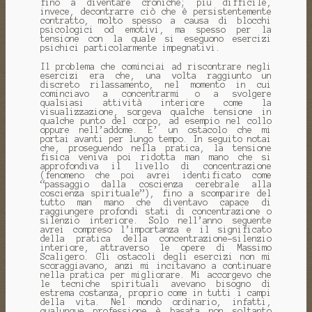
fino a diventare croniche; più difficile,
invece, decontrarre ciò che è persistentemente
contratto, molto spesso a causa di blocchi
psicologici od emotivi, ma spesso per la
tensione con la quale si eseguono esercizi
psichici particolarmente impegnativi.
Il problema che cominciai ad riscontrare negli
esercizi era che, una volta raggiunto un
discreto rilassamento, nel momento in cui
cominciavo a concentrarmi o a svolgere
qualsiasi attività interiore come la
visualizzazione, sorgeva qualche tensione in
qualche punto del corpo, ad esempio nel collo
oppure nell’addome. E’ un ostacolo che mi
portai avanti per lungo tempo. In seguito notai
che, proseguendo nella pratica, la tensione
fisica veniva poi ridotta man mano che si
approfondiva il livello di concentrazione
(fenomeno che poi avrei identificato come
“passaggio dalla coscienza cerebrale alla
coscienza spirituale”), fino a scomparire del
tutto man mano che diventavo capace di
raggiungere profondi stati di concentrazione o
silenzio interiore. Solo nell’anno seguente
avrei compreso l’importanza e il significato
della pratica della concentrazione-silenzio
interiore, attraverso le opere di Massimo
Scaligero. Gli ostacoli degli esercizi non mi
scoraggiavano, anzi mi incitavano a continuare
nella pratica per migliorare. Mi accorgevo che
le tecniche spirituali avevano bisogno di
estrema costanza, proprio come in tutti i campi
della vita. Nel mondo ordinario, infatti,
qualunque professione è basata non soltanto