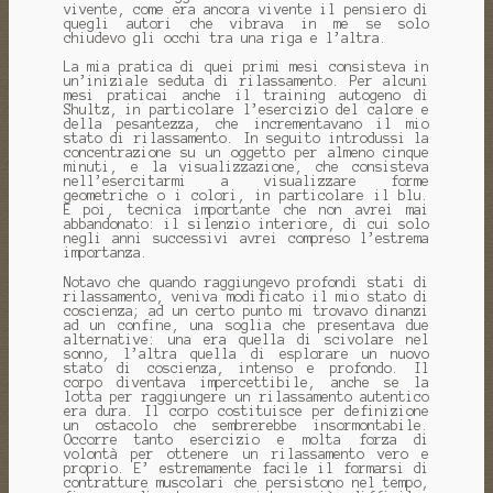
vivente, come era ancora vivente il pensiero di
quegli autori che vibrava in me se solo
chiudevo gli occhi tra una riga e l’altra.
La mia pratica di quei primi mesi consisteva in
un’iniziale seduta di rilassamento. Per alcuni
mesi praticai anche il training autogeno di
Shultz, in particolare l’esercizio del calore e
della pesantezza, che incrementavano il mio
stato di rilassamento. In seguito introdussi la
concentrazione su un oggetto per almeno cinque
minuti, e la visualizzazione, che consisteva
nell’esercitarmi a visualizzare forme
geometriche o i colori, in particolare il blu.
E poi, tecnica importante che non avrei mai
abbandonato: il silenzio interiore, di cui solo
negli anni successivi avrei compreso l’estrema
importanza.
Notavo che quando raggiungevo profondi stati di
rilassamento, veniva modificato il mio stato di
coscienza; ad un certo punto mi trovavo dinanzi
ad un confine, una soglia che presentava due
alternative: una era quella di scivolare nel
sonno, l’altra quella di esplorare un nuovo
stato di coscienza, intenso e profondo. Il
corpo diventava impercettibile, anche se la
lotta per raggiungere un rilassamento autentico
era dura. Il corpo costituisce per definizione
un ostacolo che sembrerebbe insormontabile.
Occorre tanto esercizio e molta forza di
volontà per ottenere un rilassamento vero e
proprio. E’ estremamente facile il formarsi di
contratture muscolari che persistono nel tempo,