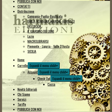
PUBBLICA CON NOI
CONTATTI
Distribuzione
Campania-Puglia-Basilicata
EMILIA ROMAGNA-MARCHE-ABRUZZO
FASTBOOK
IL GIARDINO DEI LIBRI
Lazio
MACROLIBRARSI
Piemonte - Liguria - Valle D’Aosta
SICILIA
Home
Carrello
Espandi il menu child
Account
Espandi il menu child
Check Out
Espandi il menu child
Cassa
Novità Editoriali
Chi Siamo
Servizi
Tariffe
PUBBLICA CON NOI