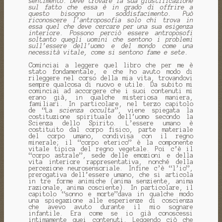
sentimento. Deve trovare la sua giustificazione
sul fatto che essa è in grado di offrire a
questo bisogno un soddisfacimento. Può
riconoscere l’antroposofia solo chi trova in
essa quel che deve cercare per una sua esigenza
interiore. Possono perciò essere antroposofi
soltanto quegli uomini che sentono i problemi
sull’essere dell’uomo e del mondo come una
necessità vitale, come si sentono fame e sete.
Cominciai a leggere quel libro che per me è
stato fondamentale, e che ho avuto modo di
rileggere nel corso della mia vita, trovandovi
sempre qualcosa di nuovo e utile. Da subito mi
cominciai ad accorgere che i suoi contenuti mi
erano già, in qualche misteriosa maniera,
familiari. In particolare, nel terzo capitolo
de “La
scienza occulta”
, viene spiegata la
costituzione spirituale dell’uomo secondo la
Scienza dello Spirito. L’essere umano è
costituito dal corpo fisico, parte materiale
del corpo umano, condivisa con il regno
minerale; il “corpo eterico” è la componente
vitale tipica del regno vegetale. Poi c’è il
“corpo astrale”, sede delle emozioni e della
vita interiore rappresentativa, nonché della
percezione neurosensoriale. Infine c’è “l’io”,
prerogativa dell’essere umano, che si articola
in tre forme animiche (anima senziente, anima
razionale, anima cosciente). In particolare, il
capitolo “sonno e morte”dava in qualche modo
una spiegazione alle esperienze di coscienza
che avevo avuto durante il mio sognare
infantile. Era come se io già conoscessi
intimamente quei contenuti. Leggendo ciò che