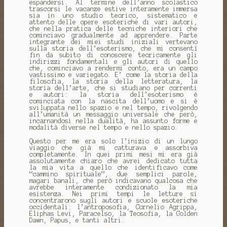
espandersi. Al termine dell’anno scolastico
trascorsi le vacanze estive interamente immersa
sia in uno studio teorico, sistematico e
attento delle opere esoteriche di vari autori,
che nella pratica delle tecniche interiori che
cominciavo gradualmente ad apprendere. Parte
integrante dei miei studi iniziali vertevano
sulla storia dell’esoterismo, che mi consentì
fin da subito di conoscere teoricamente gli
indirizzi fondamentali e gli autori di quello
che, cominciavo a rendermi conto, era un campo
vastissimo e variegato. E’ come la storia della
filosofia, la storia della letteratura, la
storia dell’arte, che si studiano per correnti
e autori: la storia dell’esoterismo è
cominciata con la nascita dell’uomo e si è
sviluppata nello spazio e nel tempo, rivolgendo
all’umanità un messaggio universale che però,
incarnandosi nella dualità, ha assunto forme e
modalità diverse nel tempo e nello spazio.
Questo per me era solo l’inizio di un lungo
viaggio che già mi catturava e assorbiva
completamente. In quei primi mesi mi era già
assolutamente chiaro che avrei dedicato tutta
la mia vita a quello che identificavo come
“cammino spirituale”, due semplici parole,
magari banali, che però indicavano qualcosa che
avrebbe interamente condizionato la mia
esistenza. Nei primi tempi le letture si
concentrarono sugli autori e scuole esoteriche
occidentali: l’antroposofia, Cornelio Agrippa,
Eliphas Levi, Paracelso, la Teosofia, la Golden
Dawn, Papus, e tanti altri.