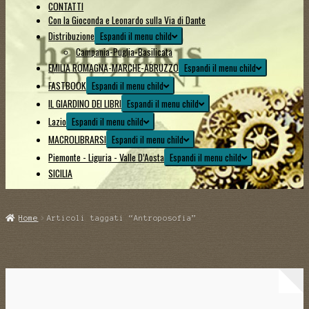
CONTATTI
Con la Gioconda e Leonardo sulla Via di Dante
Distribuzione
Espandi il menu child
Campania-Puglia-Basilicata
EMILIA ROMAGNA-MARCHE-ABRUZZO
Espandi il menu child
FASTBOOK
Espandi il menu child
IL GIARDINO DEI LIBRI
Espandi il menu child
Lazio
Espandi il menu child
MACROLIBRARSI
Espandi il menu child
Piemonte - Liguria - Valle D’Aosta
Espandi il menu child
SICILIA
Home
Articoli taggati “Antroposofia”