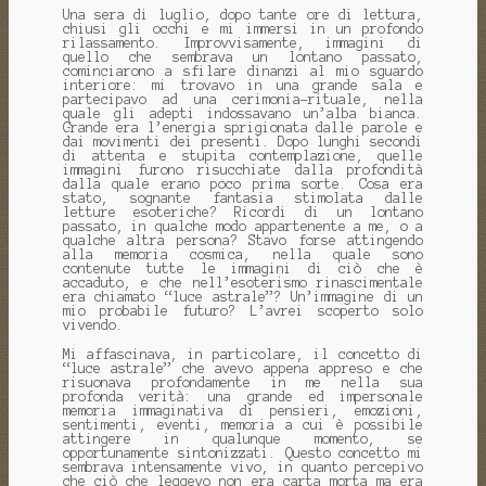
Una sera di luglio, dopo tante ore di lettura,
chiusi gli occhi e mi immersi in un profondo
rilassamento. Improvvisamente, immagini di
quello che sembrava un lontano passato,
cominciarono a sfilare dinanzi al mio sguardo
interiore: mi trovavo in una grande sala e
partecipavo ad una cerimonia-rituale, nella
quale gli adepti indossavano un’alba bianca.
Grande era l’energia sprigionata dalle parole e
dai movimenti dei presenti. Dopo lunghi secondi
di attenta e stupita contemplazione, quelle
immagini furono risucchiate dalla profondità
dalla quale erano poco prima sorte. Cosa era
stato, sognante fantasia stimolata dalle
letture esoteriche? Ricordi di un lontano
passato, in qualche modo appartenente a me, o a
qualche altra persona? Stavo forse attingendo
alla memoria cosmica, nella quale sono
contenute tutte le immagini di ciò che è
accaduto, e che nell’esoterismo rinascimentale
era chiamato “luce astrale”? Un’immagine di un
mio probabile futuro? L’avrei scoperto solo
vivendo.
Mi affascinava, in particolare, il concetto di
“luce astrale” che avevo appena appreso e che
risuonava profondamente in me nella sua
profonda verità: una grande ed impersonale
memoria immaginativa di pensieri, emozioni,
sentimenti, eventi, memoria a cui è possibile
attingere in qualunque momento, se
opportunamente sintonizzati. Questo concetto mi
sembrava intensamente vivo, in quanto percepivo
che ciò che leggevo non era carta morta ma era