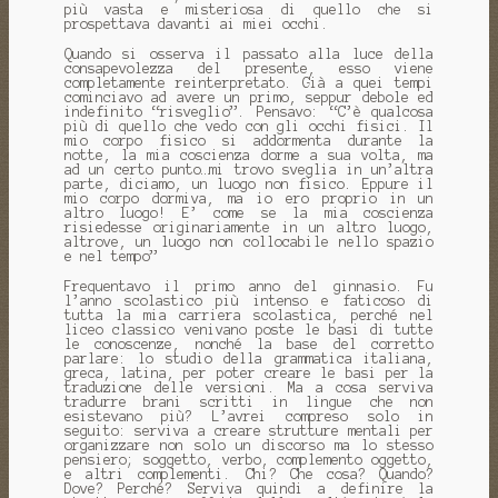
più vasta e misteriosa di quello che si
prospettava davanti ai miei occhi.
Quando si osserva il passato alla luce della
consapevolezza del presente, esso viene
completamente reinterpretato. Già a quei tempi
cominciavo ad avere un primo, seppur debole ed
indefinito “risveglio”. Pensavo: “C’è qualcosa
più di quello che vedo con gli occhi fisici. Il
mio corpo fisico si addormenta durante la
notte, la mia coscienza dorme a sua volta, ma
ad un certo punto…mi trovo sveglia in un’altra
parte, diciamo, un luogo non fisico. Eppure il
mio corpo dormiva, ma io ero proprio in un
altro luogo! E’ come se la mia coscienza
risiedesse originariamente in un altro luogo,
altrove, un luogo non collocabile nello spazio
e nel tempo”
Frequentavo il primo anno del ginnasio. Fu
l’anno scolastico più intenso e faticoso di
tutta la mia carriera scolastica, perché nel
liceo classico venivano poste le basi di tutte
le conoscenze, nonché la base del corretto
parlare: lo studio della grammatica italiana,
greca, latina, per poter creare le basi per la
traduzione delle versioni. Ma a cosa serviva
tradurre brani scritti in lingue che non
esistevano più? L’avrei compreso solo in
seguito: serviva a creare strutture mentali per
organizzare non solo un discorso ma lo stesso
pensiero; soggetto, verbo, complemento oggetto,
e altri complementi. Chi? Che cosa? Quando?
Dove? Perché? Serviva quindi a definire la