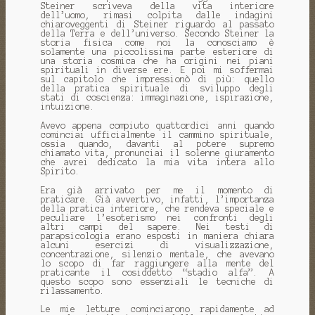
Steiner scriveva della vita interiore
dell’uomo, rimasi colpita dalle indagini
chiaroveggenti di Steiner riguardo al passato
della Terra e dell’universo. Secondo Steiner la
storia fisica come noi la conosciamo è
solamente una piccolissima parte esteriore di
una storia cosmica che ha origini nei piani
spirituali in diverse ere. E poi mi soffermai
sul capitolo che impressionò di più: quello
della pratica spirituale di sviluppo degli
stati di coscienza: immaginazione, ispirazione,
intuizione.
Avevo appena compiuto quattordici anni quando
cominciai ufficialmente il cammino spirituale,
ossia quando, davanti al potere supremo
chiamato vita, pronunciai il solenne giuramento
che avrei dedicato la mia vita intera allo
Spirito.
Era già arrivato per me il momento di
praticare. Già avvertivo, infatti, l’importanza
della pratica interiore, che rendeva speciale e
peculiare l’esoterismo nei confronti degli
altri campi del sapere. Nei testi di
parapsicologia erano esposti in maniera chiara
alcuni esercizi di visualizzazione,
concentrazione, silenzio mentale, che avevano
lo scopo di far raggiungere alla mente del
praticante il cosiddetto “stadio alfa”. A
questo scopo sono essenziali le tecniche di
rilassamento.
Le mie letture cominciarono rapidamente ad