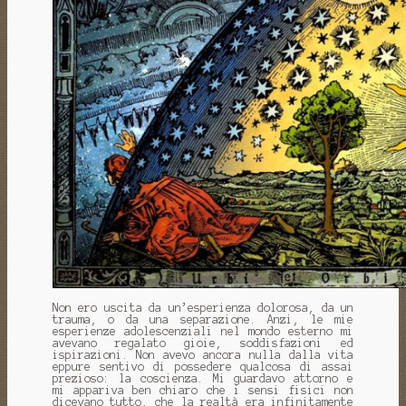
Non ero uscita da un’esperienza dolorosa, da un
trauma, o da una separazione. Anzi, le mie
esperienze adolescenziali nel mondo esterno mi
avevano regalato gioie, soddisfazioni ed
ispirazioni. Non avevo ancora nulla dalla vita
eppure sentivo di possedere qualcosa di assai
prezioso: la coscienza. Mi guardavo attorno e
mi appariva ben chiaro che i sensi fisici non
dicevano tutto, che la realtà era infinitamente