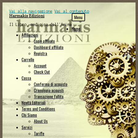
Vai alla navigazione
Vai al contenuto
Harmakis Edizioni
Menu
Il Libro, medicina dell'Anima
Home
Affiliazioni
Login affiliato
Dashboard affiliato
Registra
Carrello
Account
Check Out
Cassa
Conferma di acquisto
Cronologia acquisti
Transazione fallita
Novità Editoriali
Terms and Conditions
Chi Siamo
About Us
Servizi
Tariffe