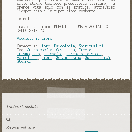
sullo studio teorico, presupposto basilare, ma
prende vita solo con la pratica, attraverso
l’esperienza e la ripetizione costante.
Hermelinda
Tratto dal libro: MEMORIE DI UNA VIAGGIATRICE
DELLO SPIRITO
Acquista il Libro
Categorie:
Libro
,
Psicologia
,
Spiritualità
Tag:
Antroposofia
,
Castaneda
,
Ermete
Trismegisto
,
Filosofia
,
Harmakis Edizioni
,
Hermelinda
,
Libri
,
Sciamanesino
,
Spiritualità
,
Steiner
Traduci/Translate
Ricerca nel Sito