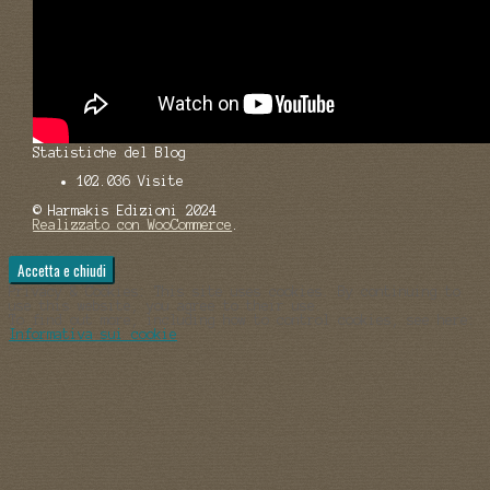
Statistiche del Blog
102.036 Visite
© Harmakis Edizioni 2024
Realizzato con WooCommerce
.
Privacy & Cookies: This site uses cookies. By continuing to
use this website, you agree to their use.
To find out more, including how to control cookies, see here:
Informativa sui cookie