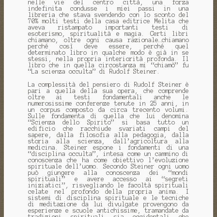
nelle vie del centro città, una forza
indefinita condusse i miei passi in una
libreria che stava svendendo con lo sconto del
70% molti testi della casa editrice Melita che
aveva ristampato importanti testi di
esoterismo, spiritualità e magia. Certi libri
chiamano, oltre ogni causa razionale…chiamano
perché così deve essere, perché quel
determinato libro in qualche modo è già in se
stessi, nella propria interiorità profonda. Il
libro che in quella circostanza mi “chiamò” fu
“La scienza occulta” di Rudolf Steiner.
La complessità del pensiero di Rudolf Steiner è
pari a quella della sua opera, che comprende
oltre ai testi fondamentali anche le
numerosissime conferenze tenute in 25 anni, in
un corpus composto da circa trecento volumi.
Sulle fondamenta di quella che lui denomina
“Scienza dello Spirito” si basa tutto un
edificio che racchiude svariati campi del
sapere, dalla filosofia alla pedagogia, dalla
storia alla scienza, dall’agricoltura alla
medicina. Steiner espone i fondamenti di una
“disciplina occulta”, intesa come un cammino di
conoscenza che ha come obiettivo l’evoluzione
spirituale dell’uomo. Secondo Steiner ogni uomo
può giungere alla conoscenza dei “mondi
spirituali” e avere accesso ai “segreti
iniziatici”, risvegliando le facoltà spirituali
celate nel profondo della propria anima. I
sistemi di disciplina spirituale e le tecniche
di meditazione da lui divulgate provengono da
esperienze e scuole antichissime, tramandate da
tradizioni spirituali sia occidentali che