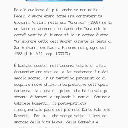
Ma c’è qualcosa di più, anche se non molto: i
Fedeli d’Amore erano forse una confraternita.
Giovanni Villani nella sua “Cronica” (1308) ne fa
un laconico accenno ricordando che “una nobile
corte” vestita di bianco sfilò in corteo dietro
“un signore detto dell’Amore” durante la festa di
San Giovanni svoltasi a Firenze nel giugno del
1283 (Lib. VII, cap. LXXXIX).
È bastato questo, nell’assenza totale di altra
documentazione storica, a far scatenare fin dal
secolo scorso, in un tentativo parossistico di
scoprire nuove chiavi interpretative dell’opera
dantesca, la ridda di ipotesi che ha trovato poi
strenui difensori e implacabili nemici. Cominciò
Gabriele Rossetti, il poeta-patriota
risorgimentale padre del più noto Dante Gabriele
Rossetti. Per lui, che scorge sotto il lessico
amoroso della Vita Nuova, della Commedia e