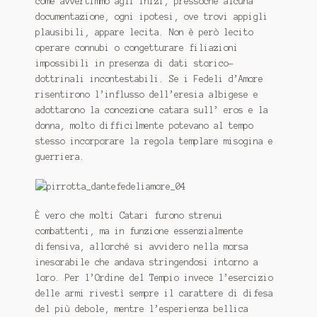
come avvertimmo agli inizi, pressoché alcuna
documentazione, ogni ipotesi, ove trovi appigli
plausibili, appare lecita. Non è però lecito
operare connubi o congetturare filiazioni
impossibili in presenza di dati storico-
dottrinali incontestabili. Se i Fedeli d’Amore
risentirono l’influsso dell’eresia albigese e
adottarono la concezione catara sull’ eros e la
donna, molto difficilmente potevano al tempo
stesso incorporare la regola templare misogina e
guerriera.
È vero che molti Catari furono strenui
combattenti, ma in funzione essenzialmente
difensiva, allorché si avvidero nella morsa
inesorabile che andava stringendosi intorno a
loro. Per l’Ordine del Tempio invece l’esercizio
delle armi rivestì sempre il carattere di difesa
del più debole, mentre l’esperienza bellica