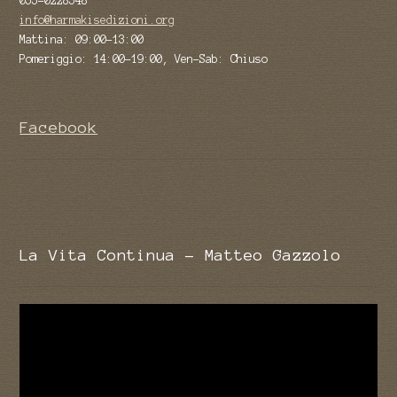
055-0228548
info@harmakisedizioni.org
Mattina: 09:00-13:00
Pomeriggio: 14:00-19:00, Ven-Sab: Chiuso
Facebook
La Vita Continua - Matteo Gazzolo