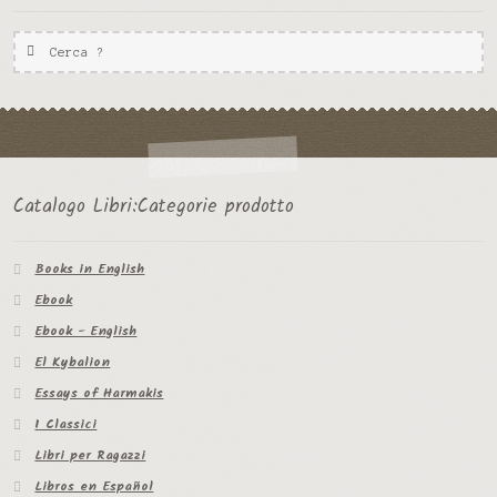
Ricerca
per:
Catalogo Libri:Categorie prodotto
Books in English
Ebook
Ebook - English
El Kybalion
Essays of Harmakis
I Classici
Libri per Ragazzi
Libros en Español