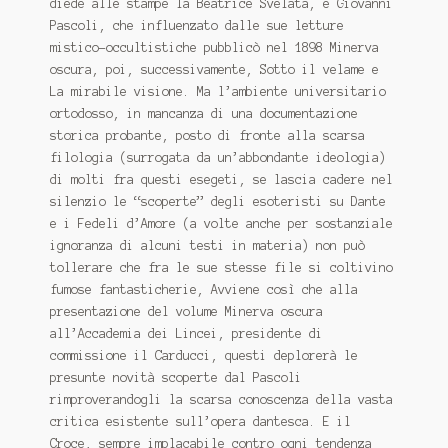
diede alle stampe la
Beatrice Svelata
, e Giovanni
Pascoli, che influenzato dalle sue letture
mistico-occultistiche pubblicò nel 1898
Minerva
oscura
, poi, successivamente,
Sotto il velame
e
La mirabile visione
. Ma l’ambiente universitario
ortodosso, in mancanza di una documentazione
storica probante, posto di fronte alla scarsa
filologia (surrogata da un’abbondante ideologia)
di molti fra questi esegeti, se lascia cadere nel
silenzio le “scoperte” degli esoteristi su Dante
e i Fedeli d’Amore (a volte anche per sostanziale
ignoranza di alcuni testi in materia) non può
tollerare che fra le sue stesse file si coltivino
fumose fantasticherie, Avviene così che alla
presentazione del volume
Minerva oscura
all’Accademia dei Lincei, presidente di
commissione il Carducci, questi deplorerà le
presunte novità scoperte dal Pascoli
rimproverandogli la scarsa conoscenza della vasta
critica esistente sull’opera dantesca. E il
Croce, sempre implacabile contro ogni tendenza