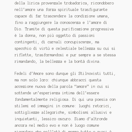
della lirica provenzale trobadorica, riconobbero
nell’amore una forza spirituale trasfigurante
capace di far trascendere la condizione umana,
fino a raggiungere la conoscenza e l’amore di
Dio. Tramite di questa purificazione progressiva
è la donna, non più oggetto di passioni
contingenti, di carnali concupiscenze, ma
specchio di virtù e celestiale bellezza su cui si
riflette, trasformandosi e pur sempre a se stessa
rimandando, la bellezza e la bontà divina.
Fedeli d’Amore sono dunque gli Stilnovisti tutti,
ma non solo loro: chiunque abbracci questa
accezione nuova della parola “amore” in cui si
sottende un’esperienza intima dell’essere
fondamentalmente religiosa. Di qui una poesia con
stilemi ed immagini in comune: luoghi retorici,
sottigliezze allegoriche, simbolismi allusivi e
inquietanti, lessico oscuro. Siamo d’altronde
ancora nel medio evo e non è luogo comune
ricordare che nell’età di mezzo tutto o quasi è