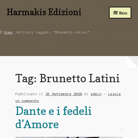
Harmakis Edizioni
Vai
Vai
Menu
alla
al
navigazione
contenuto
Home
Home
Articoli taggati “Brunetto Latini”
Espandi
Carrello
il
menu
Novità Editoriali
child
Chi Siamo
Tag:
Brunetto Latini
Servizi
Pubblicato il
26 Settembre 2020
di
admin
—
Lascia
Tariffe
un commento
Dante e i fedeli
PUBBLICA CON NOI
d’Amore
CONTATTI