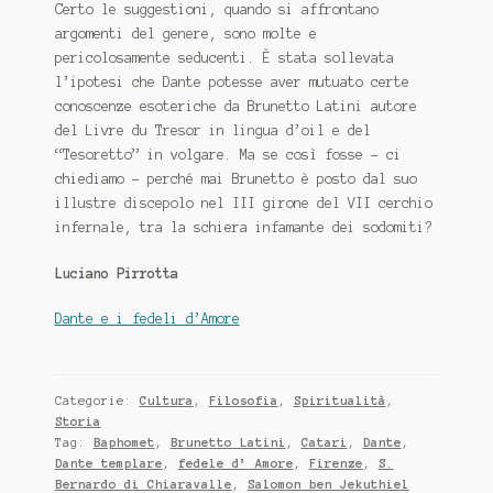
Certo le suggestioni, quando si affrontano
argomenti del genere, sono molte e
pericolosamente seducenti. È stata sollevata
l’ipotesi che Dante potesse aver mutuato certe
conoscenze esoteriche da Brunetto Latini autore
del
Livre du Tresor
in lingua d’oil e del
“Tesoretto” in volgare. Ma se così fosse – ci
chiediamo – perché mai Brunetto è posto dal suo
illustre discepolo nel III girone del VII cerchio
infernale, tra la schiera infamante dei sodomiti?
Luciano Pirrotta
Dante e i fedeli d’Amore
Categorie:
Cultura
,
Filosofia
,
Spiritualità
,
Storia
Tag:
Baphomet
,
Brunetto Latini
,
Catari
,
Dante
,
Dante templare
,
fedele d’ Amore
,
Firenze
,
S.
Bernardo di Chiaravalle
,
Salomon ben Jekuthiel