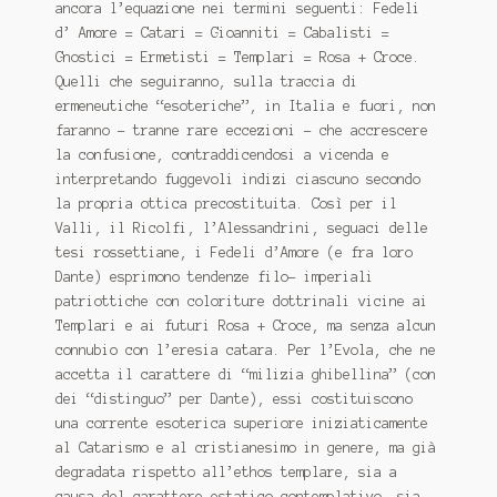
ancora l’equazione nei termini seguenti: Fedeli
d’ Amore = Catari = Gioanniti = Cabalisti =
Gnostici = Ermetisti = Templari = Rosa + Croce.
Quelli che seguiranno, sulla traccia di
ermeneutiche “esoteriche”, in Italia e fuori, non
faranno – tranne rare eccezioni – che accrescere
la confusione, contraddicendosi a vicenda e
interpretando fuggevoli indizi ciascuno secondo
la propria ottica precostituita. Così per il
Valli, il Ricolfi, l’Alessandrini, seguaci delle
tesi rossettiane, i Fedeli d’Amore (e fra loro
Dante) esprimono tendenze filo- imperiali
patriottiche con coloriture dottrinali vicine ai
Templari e ai futuri Rosa + Croce, ma senza alcun
connubio con l’eresia catara. Per l’Evola, che ne
accetta il carattere di “milizia ghibellina” (con
dei “distinguo” per Dante), essi costituiscono
una corrente esoterica superiore iniziaticamente
al Catarismo e al cristianesimo in genere, ma già
degradata rispetto all’ethos templare, sia a
causa del carattere estatico-contemplativo, sia