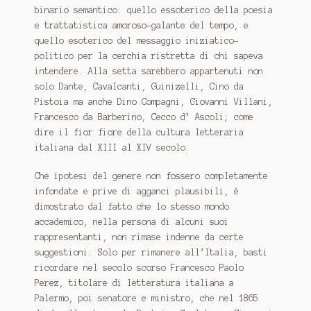
binario semantico: quello essoterico della poesia
e trattatistica amoroso-galante del tempo, e
quello esoterico del messaggio iniziatico-
politico per la cerchia ristretta di chi sapeva
intendere. Alla setta sarebbero appartenuti non
solo Dante, Cavalcanti, Guinizelli, Cino da
Pistoia ma anche Dino Compagni, Giovanni Villani,
Francesco da Barberino, Cecco d’ Ascoli; come
dire il fior fiore della cultura letteraria
italiana dal XIII al XIV secolo.
Che ipotesi del genere non fossero completamente
infondate e prive di agganci plausibili, è
dimostrato dal fatto che lo stesso mondo
accademico, nella persona di alcuni suoi
rappresentanti, non rimase indenne da certe
suggestioni. Solo per rimanere all’Italia, basti
ricordare nel secolo scorso Francesco Paolo
Perez, titolare di letteratura italiana a
Palermo, poi senatore e ministro, che nel 1865