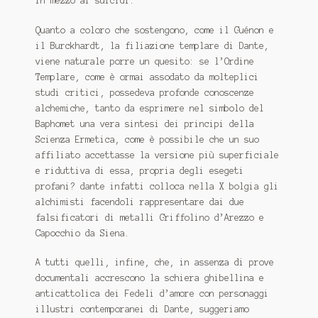
in mezzo ai suicidi.
Quanto a coloro che sostengono, come il Guénon e
il Burckhardt, la filiazione templare di Dante,
viene naturale porre un quesito: se l’Ordine
Templare, come è ormai assodato da molteplici
studi critici, possedeva profonde conoscenze
alchemiche, tanto da esprimere nel simbolo del
Baphomet una vera sintesi dei principi della
Scienza Ermetica, come è possibile che un suo
affiliato accettasse la versione più superficiale
e riduttiva di essa, propria degli esegeti
profani? dante infatti colloca nella X bolgia gli
alchimisti facendoli rappresentare dai due
falsificatori di metalli Griffolino d’Arezzo e
Capocchio da Siena.
A tutti quelli, infine, che, in assenza di prove
documentali accrescono la schiera ghibellina e
anticattolica dei Fedeli d’amore con personaggi
illustri contemporanei di Dante, suggeriamo