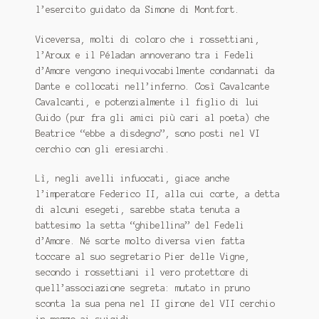
l’esercito guidato da Simone di Montfort.
Viceversa, molti di coloro che i rossettiani,
l’Aroux e il Péladan annoverano tra i Fedeli
d’Amore vengono inequivocabilmente condannati da
Dante e collocati nell’inferno. Così Cavalcante
Cavalcanti, e potenzialmente il figlio di lui
Guido (pur fra gli amici più cari al poeta) che
Beatrice “ebbe a disdegno”, sono posti nel VI
cerchio con gli eresiarchi.
Lì, negli avelli infuocati, giace anche
l’imperatore Federico II, alla cui corte, a detta
di alcuni esegeti, sarebbe stata tenuta a
battesimo la setta “ghibellina” del Fedeli
d’Amore. Né sorte molto diversa vien fatta
toccare al suo segretario Pier delle Vigne,
secondo i rossettiani il vero protettore di
quell’associazione segreta: mutato in pruno
sconta la sua pena nel II girone del VII cerchio