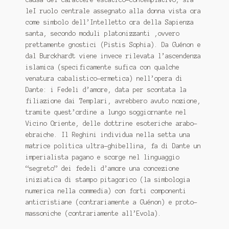
leI ruolo centrale assegnato alla donna vista ora
come simbolo dell’Intelletto ora della Sapienza
santa, secondo moduli platonizzanti ,ovvero
prettamente gnostici (Pistis Sophia). Da Guénon e
dal Burckhardt viene invece rilevata l’ascendenza
islamica (specificamente sufica con qualche
venatura cabalistico-ermetica) nell’opera di
Dante: i Fedeli d’amore, data per scontata la
filiazione dai Templari, avrebbero avuto nozione,
tramite quest’ordine a lungo soggiornante nel
Vicino Oriente, delle dottrine esoteriche arabo-
ebraiche. Il Reghini individua nella setta una
matrice politica ultra-ghibellina, fa di Dante un
imperialista pagano e scorge nel linguaggio
“segreto” dei fedeli d’amore una concezione
iniziatica di stampo pitagorico (la simbologia
numerica nella commedia) con forti componenti
anticristiane (contrariamente a Guénon) e proto-
massoniche (contrariamente all’Evola).