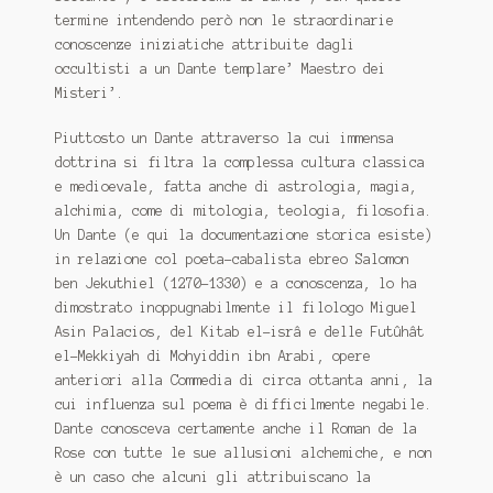
termine intendendo però non le straordinarie
conoscenze iniziatiche attribuite dagli
occultisti a un Dante templare’ Maestro dei
Misteri’.
Piuttosto un Dante attraverso la cui immensa
dottrina si filtra la complessa cultura classica
e medioevale, fatta anche di astrologia, magia,
alchimia, come di mitologia, teologia, filosofia.
Un Dante (e qui la documentazione storica esiste)
in relazione col poeta-cabalista ebreo Salomon
ben Jekuthiel (1270-1330) e a conoscenza, lo ha
dimostrato inoppugnabilmente il filologo Miguel
Asin Palacios, del
Kitab el-isrâ
e delle
Futûhât
el-Mekkiyah
di Mohyiddin ibn Arabi, opere
anteriori alla
Commedia
di circa ottanta anni, la
cui influenza sul poema è difficilmente negabile.
Dante conosceva certamente anche il
Roman de la
Rose
con tutte le sue allusioni alchemiche, e non
è un caso che alcuni gli attribuiscano la