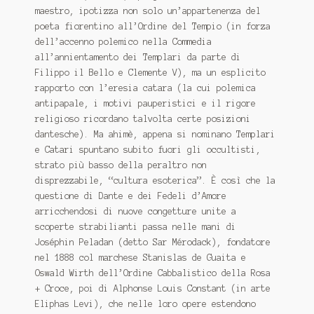
maestro, ipotizza non solo un’appartenenza del
poeta fiorentino all’Ordine del Tempio (in forza
dell’accenno polemico nella Commedia
all’annientamento dei Templari da parte di
Filippo il Bello e Clemente V), ma un esplicito
rapporto con l’eresia catara (la cui polemica
antipapale, i motivi pauperistici e il rigore
religioso ricordano talvolta certe posizioni
dantesche). Ma ahimè, appena si nominano Templari
e Catari spuntano subito fuori gli occultisti,
strato più basso della peraltro non
disprezzabile, “cultura esoterica”. È così che la
questione di Dante e dei Fedeli d’Amore
arricchendosi di nuove congetture unite a
scoperte strabilianti passa nelle mani di
Joséphin Peladan (detto Sar Mérodack), fondatore
nel 1888 col marchese Stanislas de Guaita e
Oswald Wirth dell’Ordine Cabbalistico della Rosa
+ Croce, poi di Alphonse Louis Constant (in arte
Eliphas Levi), che nelle loro opere estendono