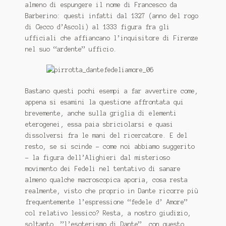
almeno di espungere il nome di Francesco da
Barberino: questi infatti dal 1327 (anno del rogo
di Cecco d’Ascoli) al 1333 figura fra gli
ufficiali che affiancano l’inquisitore di Firenze
nel suo “ardente” ufficio.
Bastano questi pochi esempi a far avvertire come,
appena si esamini la questione affrontata qui
brevemente, anche sulla griglia di elementi
eterogenei, essa paia sbriciolarsi e quasi
dissolversi fra le mani del ricercatore. E del
resto, se si scinde – come noi abbiamo suggerito
– la figura dell’Alighieri dal misterioso
movimento dei Fedeli nel tentativo di sanare
almeno qualche macroscopica aporia, cosa resta
realmente, visto che proprio in Dante ricorre più
frequentemente l’espressione “fedele d’ Amore”
col relativo lessico? Resta, a nostro giudizio,
soltanto ,”l’esoterismo di Dante”, con questo