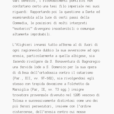
vari benefici, i riconoscimenti pontifici non
confortano certo una tesi filo imperiale nei suoi
riguardi: Rapportando poi la questione a Dante ed
esaminandola alla luce di certi passi della
Commedia
, le posizioni di molti interpreti
“esoterici” divengono insostenibili o comunque
altamente improbabili.
L’Alighieri innanzi tutto afferma al di fuori di
ogni ragionevole dubbio la sua avversione ad ogni
eresia, particolarmente a quella albigese, sia
facendo rivolgere da S. Bonaventura di Bagnoregio
una fervida lode a S. Domenico per la sua opera
di difesa dell’ortodossia contro il catarismo
{Par., XII, vv. 97-102), sia rivolgendosi egli
stesso con trepida devozione a Folchetto da
Marsiglia (Par, IX, vv. 73 sgg.) insigne
trovatore provenzale divenuto nel 1205 vescovo di
Tolosa e successivamente distintosi come uno dei
più feroci persecutori, insieme con l’ordine
cistercense, dell’eresia contro cui mosse