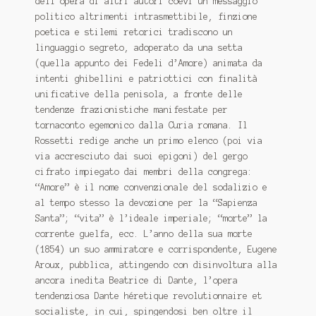
dell’opera di altri autori coevi un messaggio
politico altrimenti intrasmettibile, finzione
poetica e stilemi retorici tradiscono un
linguaggio segreto, adoperato da una setta
(quella appunto dei Fedeli d’Amore) animata da
intenti ghibellini e patriottici con finalità
unificative della penisola, a fronte delle
tendenze frazionistiche manifestate per
tornaconto egemonico dalla Curia romana. Il
Rossetti redige anche un primo elenco (poi via
via accresciuto dai suoi epigoni) del gergo
cifrato impiegato dai membri della congrega:
“Amore” è il nome convenzionale del sodalizio e
al tempo stesso la devozione per la “Sapienza
Santa”; “vita” è l’ideale imperiale; “morte” la
corrente guelfa, ecc. L’anno della sua morte
(1854) un suo ammiratore e corrispondente, Eugene
Aroux, pubblica, attingendo con disinvoltura alla
ancora inedita Beatrice di Dante, l’opera
tendenziosa
Dante héretique revolutionnaire et
socialiste
, in cui, spingendosi ben oltre il