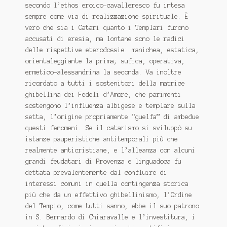
secondo l’ethos eroico-cavalleresco fu intesa
sempre come via di realizzazione spirituale. È
vero che sia i Catari quanto i Templari furono
accusati di eresia, ma lontane sono le radici
delle rispettive eterodossie: manichea, estatica,
orientaleggiante la prima; sufica, operativa,
ermetico-alessandrina la seconda. Va inoltre
ricordato a tutti i sostenitori della matrice
ghibellina dei Fedeli d’Amore, che parimenti
sostengono l’influenza albigese e templare sulla
setta, l’origine propriamente “guelfa” di ambedue
questi fenomeni. Se il catarismo si sviluppò su
istanze pauperistiche antitemporali più che
realmente anticristiane, e l’alleanza con alcuni
grandi feudatari di Provenza e linguadoca fu
dettata prevalentemente dal confluire di
interessi comuni in quella contingenza storica
più che da un effettivo ghibellinismo, l’Ordine
del Tempio, come tutti sanno, ebbe il suo patrono
in S. Bernardo di Chiaravalle e l’investitura, i