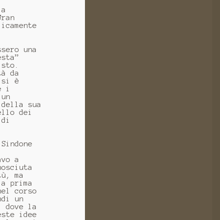
 a
Gran
licamente
ssero una
esta”
isto.
tà da
 si è
e i
 un
 della sua
ello dei
 di
 Sindone
avo a
nosciuta
tù, ma
la prima
nel corso
ndi un
, dove la
este idee