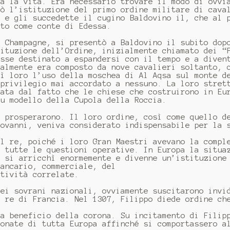
ta la vita. Era necessario trovare il modo di ovvi
rò l’istituzione del primo ordine militare di cava
8 e gli succedette il cugino Baldovino il, che al 
ato come conte di Edessa.
a Champagne, si presentò a Baldovino il subito dop
tituzione dell’Ordine, inizialmente chiamato dei “
osse destinato a espandersi con il tempo e a diven
ialmente era composto da nove cavalieri soltanto, 
tì loro l’uso della moschea di Al Aqsa sul monte d
 privilegio mai accordato a nessuno. La loro stret
cata dal fatto che le chiese che costruirono in Eu
su modello della Cupola della Roccia.
i prosperarono. Il loro ordine, così come quello d
iovanni, veniva considerato indispensabile per la 
il re, poiché i loro Gran Maestri avevano la compl
a tutte le questioni operative. In Europa la situa
e si arricchì enormemente e divenne un’istituzione
bancario, commerciale, del
ttività correlate.
dei sovrani nazionali, ovviamente suscitarono invi
, re di Francia. Nel 1307, Filippo diede ordine ch
 a beneficio della corona. Su incitamento di Filip
ronate di tutta Europa affinché si comportassero a