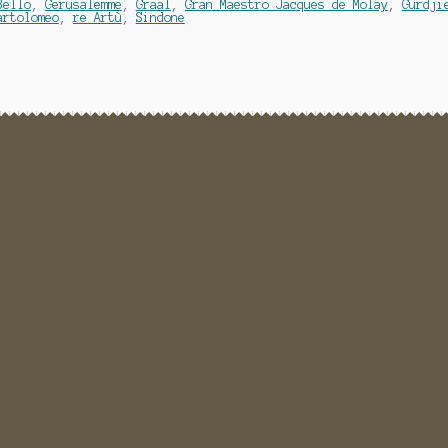
Bello
,
Gerusalemme
,
Graal
,
Gran Maestro Jacques de Molay
,
Gurdji
artolomeo
,
re Artù
,
Sindone