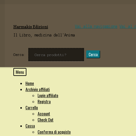
Harmakis Edizioni
Vai alla navigazione
Vai al 
Il Libro, medicina dell'Anima
Cerca
Cerca:
Menu
Home
Archivio affiliati
Login affiliato
Registra
Carrello
Account
Check Out
Cassa
Conferma di acquisto