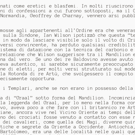
nnati come eretici e blasfemi. In molti riuscirono
oni di confessioni a cui furono sottoposti, ma il 
 Normandia, Geoffrey de Charnay, vennero arsi pubb
 mosse agli appartenenti all’Ordine era che venera
o sulla Sindone, Ian Wilson ipotizzò che questa “t
a in modo da lasciare visibile solo il volto di Cr
 versi convincente, ha perduto qualsiasi credibili
sistema di datazione con la tecnica del carbonio e
 relazione che Wilson suggerisce tra il Mandilion 
ana dal vero. Se uno dei re Baldovino avesse avuto
neva autentico, si sarebbe sicuramente preoccupato
ine di eletti, per molti versi strutturato sul mod
ola Rotonda di re Artù, che svolgessero il compito
decisamente opportuna.
e i Templari, anche se non erano in possesso della
ta di “Graal” sotto forma del Mandilion. Incominci
 la leggenda del Graal, per lo meno nella forma co
evo, aveva poco a che fare con il britannico re Ar
tiane, ancora vive nel Vicino Oriente ai tempi del
uno dei crociati fosse venuto a contatto con esse 
a dei cavalieri, come quella dei Magi, divenne qui
stiche e segrete da Oriente a Occidente. Antiochia
 Bartolomeo, era una delle località nelle quali qu