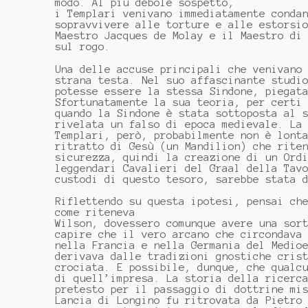
modo. Al più debole sospetto,
i Templari venivano immediatamente conda
sopravvivere alle torture e alle estorsi
Maestro Jacques de Molay e il Maestro di
sul rogo.
Una delle accuse principali che venivano
strana testa. Nel suo affascinante studi
potesse essere la stessa Sindone, piegat
Sfortunatamente la sua teoria, per certi
quando la Sindone è stata sottoposta al 
rivelata un falso di epoca medievale. La
Templari, però, probabilmente non è lont
ritratto di Gesù (un Mandilion) che rite
sicurezza, quindi la creazione di un Ord
leggendari Cavalieri del Graal della Tav
custodi di questo tesoro, sarebbe stata 
Riflettendo su questa ipotesi, pensai ch
come riteneva
Wilson, dovessero comunque avere una sor
capire che il vero arcano che circondava
nella Francia e nella Germania del Medio
derivava dalle tradizioni gnostiche cris
crociata. E possibile, dunque, che qualc
di quell’impresa. La storia della ricerc
pretesto per il passaggio di dottrine mi
Lancia di Longino fu ritrovata da Pietro