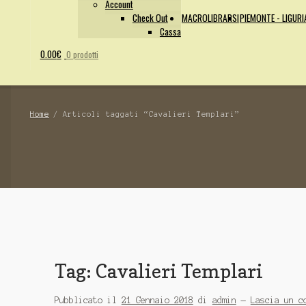
Account
Check Out
MACROLIBRARSI
PIEMONTE - LIGURI
Cassa
0.00
€
0 prodotti
Home
/
Articoli taggati “Cavalieri Templari”
Tag:
Cavalieri Templari
Pubblicato il
21 Gennaio 2018
di
admin
—
Lascia un c