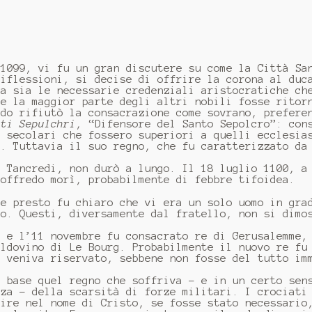
 1099, vi fu un gran discutere su come la Città Sa
riflessioni, si decise di offrire la corona al duc
va sia le necessarie credenziali aristocratiche ch
ne la maggior parte degli altri nobili fosse ritor
edo rifiutò la consacrazione come sovrano, prefere
cti Sepulchri
, “Difensore del Santo Sepolcro”: con
i secolari che fossero superiori a quelli ecclesia
a. Tuttavia il suo regno, che fu caratterizzato da
e Tancredi, non durò a lungo. Il 18 luglio 1100, a
Goffredo morì, probabilmente di febbre tifoidea.
 e presto fu chiaro che vi era un solo uomo in gra
do. Questi, diversamente dal fratello, non si dimo
, e l’11 novembre fu consacrato re di Gerusalemme,
aldovino di Le Bourg. Probabilmente il nuovo re fu
i veniva riservato, sebbene non fosse del tutto im
a base quel regno che soffriva - e in un certo sen
nza - della scarsità di forze militari. I crociati
rire nel nome di Cristo, se fosse stato necessario