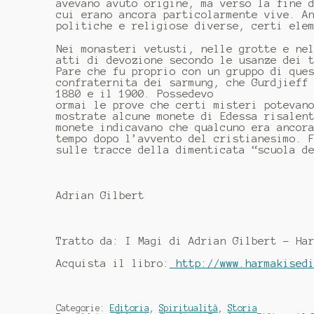
avevano avuto origine, ma verso la fine 
cui erano ancora particolarmente vive. A
politiche e religiose diverse, certi ele
Nei monasteri vetusti, nelle grotte e ne
atti di devozione secondo le usanze dei 
Pare che fu proprio con un gruppo di que
confraternita dei sarmung, che Gurdjieff
1880 e il 1900. Possedevo
ormai le prove che certi misteri potevan
mostrate alcune monete di Edessa risalen
monete indicavano che qualcuno era ancor
tempo dopo l’avvento del cristianesimo. 
sulle tracce della dimenticata “scuola d
Adrian Gilbert
Tratto da: I Magi di Adrian Gilbert - Ha
Acquista il libro:
http://www.harmakisedi
Categorie:
Editoria
,
Spiritualità
,
Storia