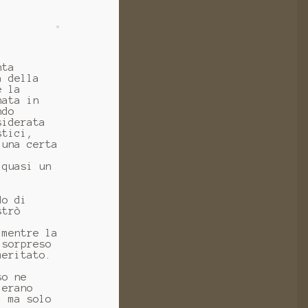
nta
a della
e la
nata in
ndo
siderata
stici,
 una certa
 quasi un
do di
strò
 mentre la
 sorpreso
meritato.
so ne
 erano
, ma solo