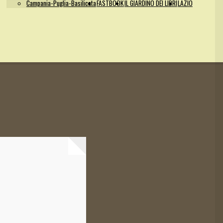
Campania-Puglia-Basilicata
FASTBOOK
IL GIARDINO DEI LIBRI
LAZIO