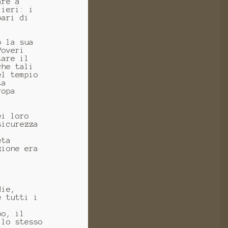
are a
lieri: i
pari di
o la sua
Poveri
tare il
che tali
el tempio
ta
ropa
ei loro
sicurezza
eta
zione era
die,
e tutti i
po, il
llo stesso