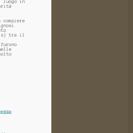
l luogo in
orità
a compiere
 gnosi.
ato
is) tra il
 furono
uelle
molto
gezza