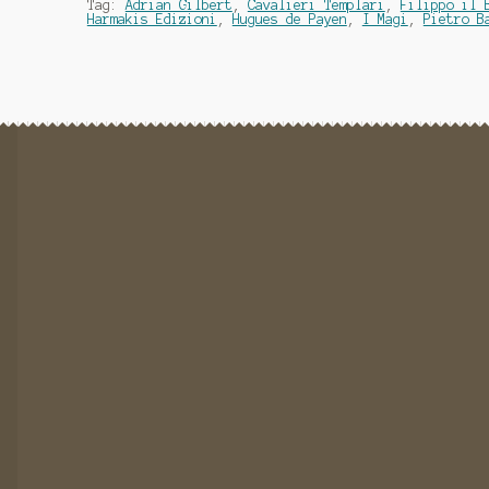
Tag:
Adrian Gilbert
,
Cavalieri Templari
,
Filippo il 
Harmakis Edizioni
,
Hugues de Payen
,
I Magi
,
Pietro B