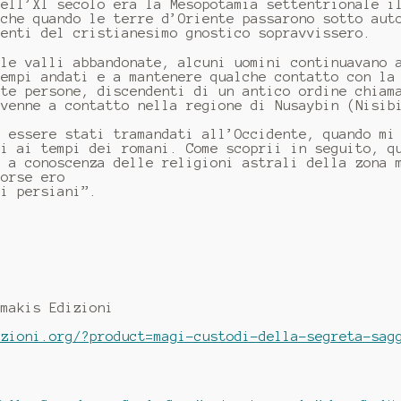
dell’XI secolo era la Mesopotamia settentrionale i
nche quando le terre d’Oriente passarono sotto aut
menti del cristianesimo gnostico sopravvissero.
lle valli abbandonate, alcuni uomini continuavano 
tempi andati e a mantenere qualche contatto con la
ste persone, discendenti di un antico ordine chiam
 venne a contatto nella regione di Nusaybin (Nisib
o essere stati tramandati all’Occidente, quando mi
ti ai tempi dei romani. Come scoprii in seguito, q
a a conoscenza delle religioni astrali della zona 
Forse ero
ei persiani”.
rmakis Edizioni
zioni.org/?product=magi-custodi-della-segreta-sag