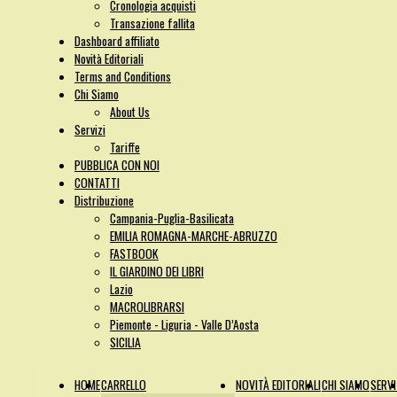
Cronologia acquisti
Transazione fallita
Dashboard affiliato
Novità Editoriali
Terms and Conditions
Chi Siamo
About Us
Servizi
Tariffe
PUBBLICA CON NOI
CONTATTI
Distribuzione
Campania-Puglia-Basilicata
EMILIA ROMAGNA-MARCHE-ABRUZZO
FASTBOOK
IL GIARDINO DEI LIBRI
Lazio
MACROLIBRARSI
Piemonte - Liguria - Valle D’Aosta
SICILIA
HOME
CARRELLO
NOVITÀ EDITORIALI
CHI SIAMO
SERVI