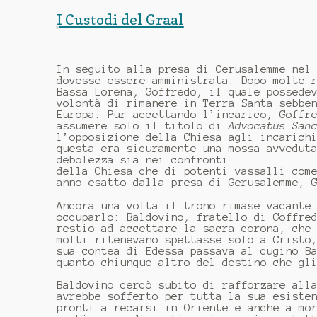
I Custodi del Graal
In seguito alla presa di Gerusalemme nel
dovesse essere amministrata. Dopo molte 
Bassa Lorena, Goffredo, il quale possede
volontà di rimanere in Terra Santa sebbe
Europa. Pur accettando l’incarico, Goffr
assumere solo il titolo di
Advocatus San
l’opposizione della Chiesa agli incarich
questa era sicuramente una mossa avvedut
debolezza sia nei confronti
della Chiesa che di potenti vassalli com
anno esatto dalla presa di Gerusalemme, 
Ancora una volta il trono rimase vacante
occuparlo: Baldovino, fratello di Goffre
restio ad accettare la sacra corona, che
molti ritenevano spettasse solo a Cristo
sua contea di Edessa passava al cugino B
quanto chiunque altro del destino che gl
Baldovino cercò subito di rafforzare all
avrebbe sofferto per tutta la sua esiste
pronti a recarsi in Oriente e anche a mo