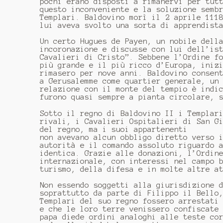
pochi erano disposti a rimanervi per tut
questo inconveniente e la soluzione semb
Templari. Baldovino morì il 2 aprile 111
lui aveva svolto una sorta di apprendist
Un certo Hugues de Payen, un nobile dell
incoronazione e discusse con lui dell’is
Cavalieri di Cristo”. Sebbene l’Ordine f
più grande e il più ricco d’Europa, iniz
rimasero per nove anni. Baldovino consen
a Gerusalemme come quartier generale, un
relazione con il monte del tempio è indi
furono quasi sempre a pianta circolare, 
Sotto il regno di Baldovino II i Templar
rivali, i Cavalieri Ospitalieri di San G
del regno, ma i suoi appartenenti
non avevano alcun obbligo diretto verso 
autorità e il comando assoluto riguardo 
identica. Grazie alle donazioni, l’Ordin
internazionale, con interessi nel campo 
turismo, della difesa e in molte altre a
Non essendo soggetti alla giurisdizione 
soprattutto da parte di Filippo il Bello
Templari del suo regno fossero arrestati
e che le loro terre venissero confiscate
papa diede ordini analoghi alle teste co