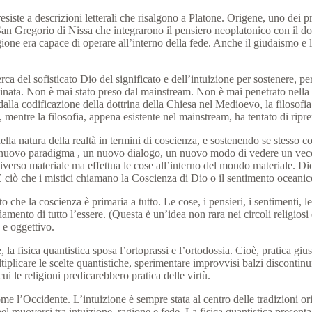
iste a descrizioni letterali che risalgono a Platone.
Origene, uno dei pr
San Gregorio di Nissa che integrarono il pensiero neoplatonico con il 
gione era capace di operare all’interno della fede.
Anche il giudaismo e l
a del sofisticato Dio del significato e dell’intuizione per sostenere, per
inata.
Non è mai stato preso dal mainstream.
Non è mai penetrato nella 
n dalla codificazione della dottrina della Chiesa nel Medioevo, la filosofia
 mentre la filosofia, appena esistente nel mainstream, ha tentato di rip
ella natura della realtà in termini di coscienza, e sostenendo se stesso 
un nuovo paradigma
, un nuovo dialogo, un nuovo modo di vedere un vec
niverso materiale ma effettua le cose all’interno del mondo materiale.
Dio
 ciò che i mistici chiamano la Coscienza di Dio o il sentimento oceanic
to che la coscienza è primaria a tutto.
Le cose, i pensieri, i sentimenti, 
damento di tutto l’essere.
(Questa è un’idea non rara nei circoli religiosi
 e oggettivo.
, la fisica quantistica sposa l’ortoprassi e l’ortodossia.
Cioè, pratica gius
iplicare le scelte quantistiche, sperimentare improvvisi balzi discontinui di
cui le religioni predicarebbero
pratica delle virtù.
 come l’Occidente.
L’intuizione è sempre stata al centro delle tradizioni or
o nel muoversi tra intuizione, ragione e fede.
La fisica quantistica present