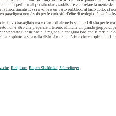
con dati sperimentali per stimolare, soddisfare e correlare la mente dell
 la fisica quantistica si rivolge a un vasto pubblico: al laico colto, al ri
 paradigma non è solo per le curiosità d’élite di teologi o filosofi sel
tativo travagliato ma costante di alzare lo standard di vita per le masse
sto non è altro che preparare il terreno affinché un grande gruppo di pers
 abbracciare l’intuizione e la ragione in congiunzione con la fede e la
ica ha respirato la vita nella divinità morta di Nietzsche completando la 
tzsche
,
Religione
,
Rupert Sheldrake
,
Schròdinger