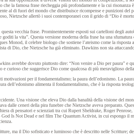
o che la famosa frase riecheggia più profondamente e la cui risonanza 
ente al di fuori del mondo che distribuisce ricompense e punizioni del pa
ioso, Nietzsche allertò i suoi contemporanei con il grido di “Dio è mort
 questa vecchia frase.
Prominentemente esposti sui cartelloni degli auto
e goditi la vita”. Questa versione moderna della frase ha una sfumatur
es Monod, il celebre biologo che sostiene l’ateismo come la risposta ade
sta di Dio, che Nietzsche ha già eliminato.
Dawkins non sta attaccando 
Dawkins avrebbe dovuto piuttosto dire: “Non venire a Dio per paura” e
o e curioso che suggerisce Dio come qualcosa di più meraviglioso della
nti motivazioni per il fondamentalismo;
la paura dell’edonismo.
La paura
ra dell’edonismo alimenta il fondamentalismo, che è la risposta teologi
ccidente.
Una visione che eleva Dio dalla banalità della visione del mo
evava dalle ceneri della pira funebre che Nietzsche aveva preparato.
Quest
schiera di pensatori e scienziati tra cui Rupert Sheldrake, Roger Penro
o God Is Not Dead e nel film The Quantum Activist, in cui espongo il m
ienza.
itture, ma il Dio sofisticato e luminoso che è descritto nelle Scritture;
de