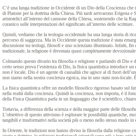
C’è una lunga tradizione in Occidente di un Dio della Coscienza che res
di Platone per la dottrina della Chiesa.
Più tardi arrivarono Erigena e 
aristotelici all’interno del cannone della Chiesa, sostenendo che la Ra
coranico sulle interpretazioni del significato all’interno delle scritture.
Quindi, vediamo che la teologia occidentale ha una lunga storia di ricerc
percorso di saggezza.
Ma in Occidente questa tradizione è stata emarg
discussione tra teologi, filosofi e uno scienziato illuminato.
Infatti, fi
tradizionale, la religione è diventata quasi completamente devozionale,
Colmando questo divario tra filosofia e religione e parlando di Dio e d
certo senso prova l’esistenza di Dio, la fisica quantistica introduce 
non è locale.
Dio è un agente di causalità che agisce al di fuori dell’u
non siamo nella nostra coscienza egoica, ma in uno stato non-locale.
È
La fisica quantistica offre un modello filosofico rigoroso basato sul fat
nella realtà dalla coscienza.
Quindi la coscienza, non importa, è il fon
della Fisica Quantistica parla in un linguaggio che è scientifico, chiaro
Tuttavia, a differenza della scienza e della maggior parte delle filosofie
L’obiettivo di questo attivismo è esplorare le possibilità quantiche, molt
tangibili e trasformativi nella società più o meno nello stesso modo in 
In Oriente, le tradizioni non hanno diviso la filosofia dalla religione
storie e dottrine, le religioni tradizionali orientali sono più a loro agi