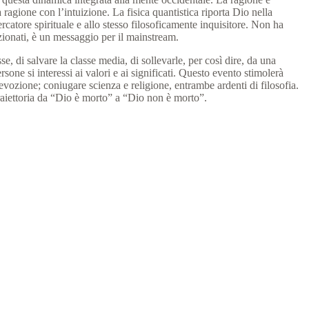
a ragione con l’intuizione.
La fisica quantistica riporta Dio nella
cercatore spirituale e allo stesso filosoficamente inquisitore.
Non ha
ezionati, è un messaggio per il mainstream.
, di salvare la classe media, di sollevarle, per così dire, da una
one si interessi ai valori e ai significati.
Questo evento stimolerà
 devozione;
coniugare scienza e religione, entrambe ardenti di filosofia.
traiettoria da “Dio è morto” a “Dio non è morto”.