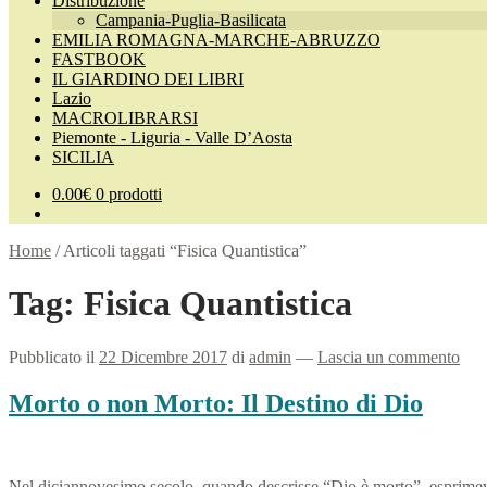
Distribuzione
Campania-Puglia-Basilicata
EMILIA ROMAGNA-MARCHE-ABRUZZO
FASTBOOK
IL GIARDINO DEI LIBRI
Lazio
MACROLIBRARSI
Piemonte - Liguria - Valle D’Aosta
SICILIA
0.00
€
0 prodotti
Home
/
Articoli taggati “Fisica Quantistica”
Tag:
Fisica Quantistica
Pubblicato il
22 Dicembre 2017
di
admin
—
Lascia un commento
Morto o non Morto: Il Destino di Dio
Nel diciannovesimo secolo, quando descrisse “Dio è morto”, esprimev