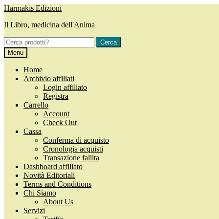
Vai
Vai
Harmakis Edizioni
alla
al
Il Libro, medicina dell'Anima
navigazione
contenuto
Cerca:
Cerca
Menu
Home
Archivio affiliati
Login affiliato
Registra
Carrello
Account
Check Out
Cassa
Conferma di acquisto
Cronologia acquisti
Transazione fallita
Dashboard affiliato
Novità Editoriali
Terms and Conditions
Chi Siamo
About Us
Servizi