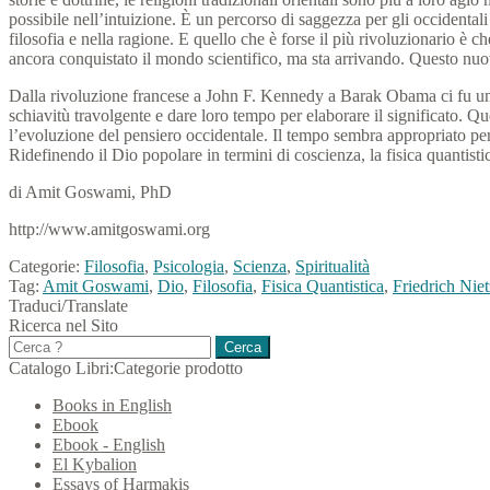
possibile nell’intuizione.
È un percorso di saggezza per gli occidentali 
filosofia e nella ragione.
E quello che è forse il più rivoluzionario è che
ancora conquistato il mondo scientifico, ma sta arrivando.
Questo nuovo
Dalla rivoluzione francese a John F. Kennedy a Barak Obama ci fu un ten
schiavitù travolgente e dare
loro tempo per elaborare il significato.
Que
l’evoluzione del pensiero occidentale.
Il tempo sembra appropriato per
Ridefinendo il Dio popolare in termini di coscienza, la fisica quantist
di Amit Goswami, PhD
http://www.amitgoswami.org
Categorie:
Filosofia
,
Psicologia
,
Scienza
,
Spiritualità
Tag:
Amit Goswami
,
Dio
,
Filosofia
,
Fisica Quantistica
,
Friedrich Nie
Traduci/Translate
Ricerca nel Sito
Ricerca
per:
Catalogo Libri:Categorie prodotto
Books in English
Ebook
Ebook - English
El Kybalion
Essays of Harmakis