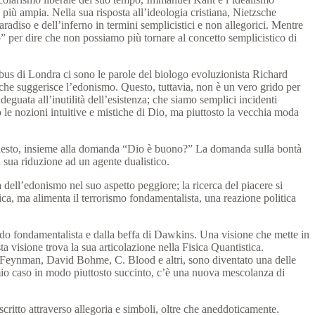
è più ampia.
Nella sua risposta all’ideologia cristiana, Nietzsche
radiso e dell’inferno in termini semplicistici e non allegorici.
Mentre
o” per dire che non possiamo più tornare al concetto semplicistico di
bus di Londra ci sono le parole del biologo evoluzionista Richard
a che suggerisce l’edonismo.
Questo, tuttavia, non è un vero grido per
guata all’inutilità dell’esistenza;
che siamo semplici incidenti
le nozioni intuitive e mistiche di Dio, ma piuttosto la vecchia moda
 questo, insieme alla domanda “Dio è buono?” La domanda sulla bontà
 sua riduzione ad un agente dualistico.
 dell’edonismo nel suo aspetto peggiore;
la ricerca del piacere si
ca, ma alimenta il terrorismo fondamentalista, una reazione politica
ndo fondamentalista e dalla beffa di Dawkins.
Una visione che mette in
a visione trova la sua articolazione nella Fisica Quantistica.
se, Feynman, David Bohme, C. Blood e altri, sono diventato una delle
io caso in modo piuttosto succinto, c’è una nuova mescolanza di
scritto attraverso allegoria e simboli, oltre che aneddoticamente.