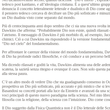
tedesco post kantiano, e all’ideologia cristiana.
È a quest’ultimo grupp
denuncia il concetto letteralmente letterale e dualistico di Dio come ag
il pensiero tedesco cercava di decifrare un Dio più sofisticato e minuz
un Dio dualista visto come separato dal
mondo.
Più di centocinquanta anni dopo sembra che ci sia una nuova svolta in
Dawkins che afferma: “Probabilmente Dio non esiste, quindi rilassati 
l’ateismo.
Il messaggio di Dawkins è più morbido di, ad esempio, Jacqu
chimici.
Ciò a cui Dawkins sta rispondendo è la versione fondamentali
“Dio nel cielo” del fondamentalismo.
Per affrontare le carenze della visione del mondo fondamentalista, 
di Dio ha profonde radici filosofiche, e
ciò conduce a un percorso bell
Ma dicendo rilassati e goditi la vita, Dawkins alimenta una delle arde
scatena, la sazietà senza ritegno e ovunque il caos.
Non solo questa pau
alla stessa paura.
C’è un altro modo di vedere Dio che sta guadagnando consenso in O
prospettiva un Dio più sofisticato, più accurato e più mistico che si l
Basandosi su concetti portati alla luce da Einstein e avanzati da una 
voci principali di questo nuovo paradigma nella scienza.
Nel mio libr
filosofia con la religione, della scienza con l’intuizione.
Dio come cosc
Il Dio suggerito dalla Fisica Quantistica non è il Dio letterale delle Scr