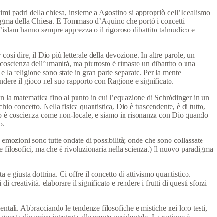
imi padri della chiesa, insieme a Agostino si appropriò dell’Idealismo
dogma della Chiesa.
E Tommaso d’Aquino che portò i concetti
’islam hanno sempre apprezzato il rigoroso dibattito talmudico e
 così dire, il Dio più letterale della devozione.
In altre parole, un
coscienza dell’umanità, ma piuttosto è rimasto un dibattito o una
 e la religione sono state in gran parte separate.
Per la mente
rendere
il gioco nel suo rapporto con Ragione e significato.
con la matematica fino al punto in cui l’equazione di Schròdinger in un
chio concetto.
Nella fisica quantistica, Dio è trascendente, è di tutto,
 è coscienza come non-locale, e siamo in risonanza con Dio quando
o.
le emozioni sono tutte ondate di possibilità;
onde che sono collassate
 e filosofici, ma che è rivoluzionaria nella scienza.) Il nuovo paradigma
ta e giusta dottrina.
Ci offre il concetto di attivismo quantistico.
 creatività, elaborare il significato e rendere i frutti di questi sforzi
ientali.
Abbracciando le tendenze filosofiche e mistiche nei loro testi,
a questa dinamica integrata alla mente occidentale.
La ragione è