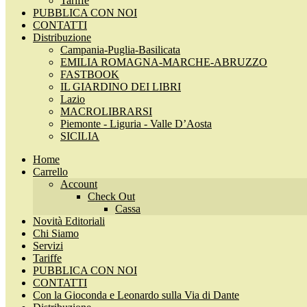
Tariffe
PUBBLICA CON NOI
CONTATTI
Distribuzione
Campania-Puglia-Basilicata
EMILIA ROMAGNA-MARCHE-ABRUZZO
FASTBOOK
IL GIARDINO DEI LIBRI
Lazio
MACROLIBRARSI
Piemonte - Liguria - Valle D’Aosta
SICILIA
Home
Carrello
Account
Check Out
Cassa
Novità Editoriali
Chi Siamo
Servizi
Tariffe
PUBBLICA CON NOI
CONTATTI
Con la Gioconda e Leonardo sulla Via di Dante