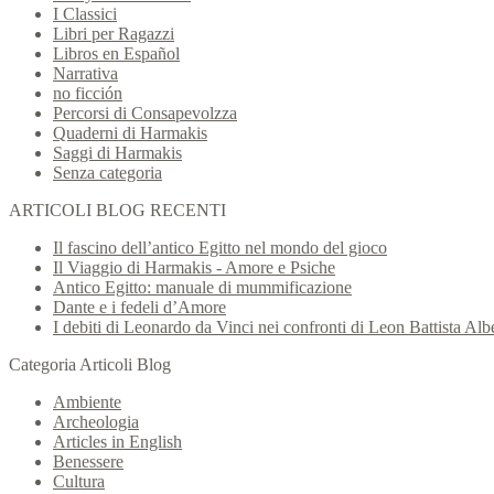
I Classici
Libri per Ragazzi
Libros en Español
Narrativa
no ficción
Percorsi di Consapevolzza
Quaderni di Harmakis
Saggi di Harmakis
Senza categoria
ARTICOLI BLOG RECENTI
Il fascino dell’antico Egitto nel mondo del gioco
Il Viaggio di Harmakis - Amore e Psiche
Antico Egitto: manuale di mummificazione
Dante e i fedeli d’Amore
I debiti di Leonardo da Vinci nei confronti di Leon Battista Albe
Categoria Articoli Blog
Ambiente
Archeologia
Articles in English
Benessere
Cultura