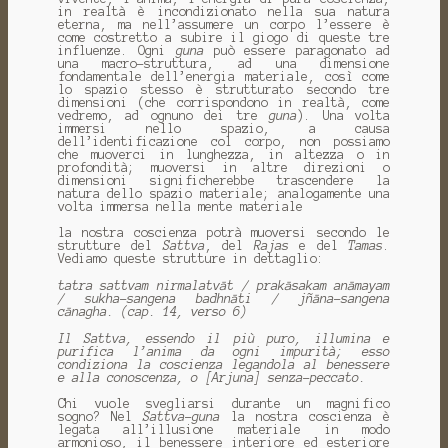
in realtà è incondizionato nella sua natura
eterna, ma nell’assumere un corpo l’essere è
come costretto a subire il giogo di queste tre
influenze. Ogni
guna
può essere paragonato ad
una macro-struttura, ad una dimensione
fondamentale dell’energia materiale, così come
lo spazio stesso è strutturato secondo tre
dimensioni (che corrispondono in realtà, come
vedremo, ad ognuno dei tre
guna
). Una volta
immersi nello spazio, a causa
dell’identificazione col corpo, non possiamo
che muoverci in lunghezza, in altezza o in
profondità; muoversi in altre direzioni o
dimensioni significherebbe trascendere la
natura dello spazio materiale; analogamente una
volta immersa nella mente materiale
la nostra coscienza potrà muoversi secondo le
strutture del
Sattva
, del
Rajas
e del
Tamas
.
Vediamo queste strutture in dettaglio:
tatra sattvam nirmalatvāt / prakāsakam anāmayam
/ sukha-sangena badhnāti / jñāna-sangena
cānagha. (cap. 14, verso 6)
Il Sattva, essendo il più puro, illumina e
purifica l’anima da ogni impurità; esso
condiziona la coscienza legandola al benessere
e alla conoscenza, o [Arjuna] senza-peccato.
Chi vuole svegliarsi durante un magnifico
sogno? Nel
Sattva
-
guna
la nostra coscienza è
legata all’illusione materiale in modo
armonioso, il benessere interiore ed esteriore