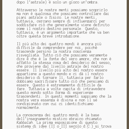
dopo l’astrale) è solo un gioco un’ombra.
Attraverso le nostre menti possiamo scoprirlo
ma non è qualcosa che possiamo controllare dai
piani astrale o fisico.
Le nostre menti,
tuttavia, cercano sempre di influenzarci per
soddisfare ciò che generalmente viene definito
come il nostro destino personale.
Questo,
tuttavia, è un argomento importante che va ben
oltre questa breve introduzione.
Il più alto dei quattro mondi è ancora più
difficile da comprendere per noi, poiché
trascende persino la nostra coscienza
risvegliata.
Tutto ciò che possiamo veramente
dire è che è la fonte del vero amore, che non è
affatto la stessa cosa del desiderio del sesso,
che proviene dal livello astrale del nostro
essere.
Il livello più alto del nostro essere
appartiene a questo mondo e ci dà il nostro
desiderio di tornare lì, tuttavia per farlo
dobbiamo sacrificare tutto ciò che pensiamo di
essere.
Questo è estremamente difficile da
fare.
Tuttavia a volte capita di intravedere
questo mondo sotto forma di esperienze
trascendenti.
In questi momenti sappiamo che la
nostra vera essenza è divina e non il sé
condizionato con cui ci identifichiamo
normalmente.
La conoscenza dei quattro mondi è la base
dell’insegnamento mistico ebraico chiamato
Kabbalah
.
La prima esposizione di questo
sistema di idee (II o III secolo d.C.) si trova