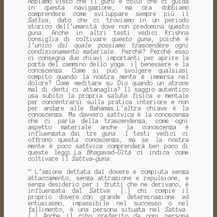
Abbiamo visto che il
guru
è colui che ci guida
in questa navigazione, ma ora dobbiamo
comprendere come sviluppare sempre più il
Sattva
, dato che ci troviamo in un periodo
storico dell’umanità dove non predomina questo
guna
. Anche in altri testi vedici Krishna
consiglia di coltivare
questo
guna
, poiché è
l’unico dal quale possiamo trascendere ogni
condizionamento materiale.
Perché? Perché esso
ci consegna due chiavi importanti per aprire la
porta del cammino dello yoga: il benessere e la
conoscenza. Come si può svolgere qualsiasi
compito quando la nostra mente è immersa nel
dolore? Come meditare su Dio quando un atroce
mal di denti ci attanaglia? Il saggio autentico
usa subito la propria salute fisica e mentale
per concentrarsi sulla pratica interiore e non
per andare alle Bahamas…L’altra chiave è la
conoscenza. Ma davvero
sattvica
è la conoscenza
che ci parla della trascendenza; come ogni
aspetto materiale anche la conoscenza è
influenzata dai tre
guna
. I testi vedici ci
offrono questa conoscenza, ma se la nostra
mente è poco
sattvica
comprenderà ben poco di
queste leggi…La
Bhagavad-Gītā
ci indica come
coltivare il
Sattva
-
guna
:
“ L’azione dettata dal dovere e compiuta senza
attaccamento, senza attrazione e repulsione, e
senza desiderio per i frutti che ne derivano, è
influenzata dal
Sattva
. […] chi compie il
proprio dovere…con grande determinazione ed
entusiasmo, impassibile nel successo o nel
fallimento, è una persona situata nel
Sattva
.
[…] Anche il cibo preferito da ogni persona