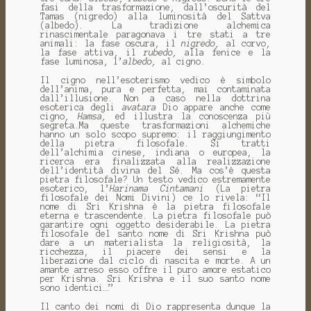
fasi della trasformazione, dall’oscurità del
Tamas (nigredo) alla luminosità del Sattva
(albedo). La tradizione alchemica
rinascimentale paragonava i tre stati a tre
animali: la fase oscura, il
nigredo,
al corvo,
la fase attiva, il
rubedo,
alla fenice e la
fase luminosa, l’
albedo,
al cigno.
Il cigno nell’esoterismo vedico è simbolo
dell’anima, pura e perfetta, mai contaminata
dall’illusione. Non a caso nella dottrina
esoterica degli
avatara
Dio appare anche come
cigno,
Hamsa,
ed illustra la conoscenza più
segreta…Ma queste trasformazioni alchemiche
hanno un solo scopo supremo: il raggiungimento
della pietra filosofale. Si tratti
dell’alchimia cinese, indiana o europea, la
ricerca era finalizzata alla realizzazione
dell’identità divina del Sé. Ma cos’è questa
pietra filosofale? Un testo vedico estremamente
esoterico, l’
Harinama Cintamani
(La pietra
filosofale dei Nomi Divini) ce lo rivela: “Il
nome di Sri Krishna è la pietra filosofale
eterna e trascendente. La pietra filosofale può
garantire ogni oggetto desiderabile. La pietra
filosofale del santo nome di Sri Krishna può
dare a un materialista la religiosità, la
ricchezza, il piacere dei sensi e la
liberazione dal ciclo di nascita e morte. A un
amante arreso esso offre il puro amore estatico
per Krishna. Sri Krishna e il suo santo nome
sono identici…”
Il canto dei nomi di Dio rappresenta dunque la