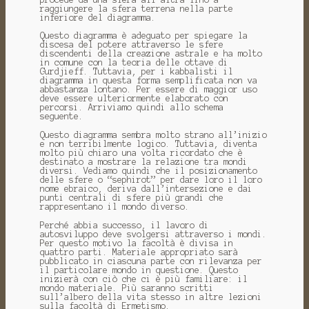
raggiungere la sfera terrena nella parte
inferiore del diagramma.
Questo diagramma è adeguato per spiegare la
discesa del potere attraverso le sfere
discendenti della creazione astrale e ha molto
in comune con la teoria delle ottave di
Gurdjieff.
Tuttavia, per i kabbalisti il ​​
diagramma in questa forma semplificata non va
abbastanza lontano.
Per essere di maggior uso
deve essere ulteriormente elaborato con
percorsi.
Arriviamo quindi allo schema
seguente.
Questo diagramma sembra molto strano all’inizio
e non terribilmente logico.
Tuttavia, diventa
molto più chiaro una volta ricordato che è
destinato a mostrare la relazione tra mondi
diversi.
Vediamo quindi che il posizionamento
delle sfere o “sephirot” per dare loro il loro
nome ebraico, deriva dall’intersezione e dai
punti centrali di sfere più grandi che
rappresentano il mondo diverso.
Perché abbia successo, il lavoro di
autosviluppo deve svolgersi attraverso i mondi.
Per questo motivo la facoltà è divisa in
quattro parti.
Materiale appropriato sarà
pubblicato in ciascuna parte con rilevanza per
il particolare mondo in questione.
Questo
inizierà con ciò che ci è più familiare: il
mondo materiale.
Più saranno scritti
sull’albero della vita stesso in altre lezioni
sulla facoltà di Ermetismo.