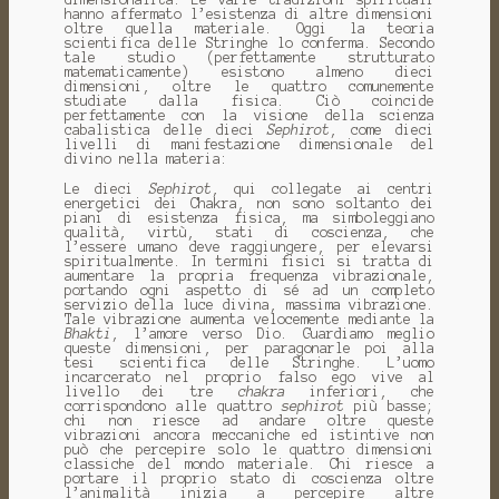
hanno affermato l’esistenza di altre dimensioni
oltre quella materiale. Oggi la teoria
scientifica delle Stringhe lo conferma. Secondo
tale studio (perfettamente strutturato
matematicamente) esistono almeno dieci
dimensioni, oltre le quattro comunemente
studiate dalla fisica. Ciò coincide
perfettamente con la visione della scienza
cabalistica delle dieci
Sephirot
, come dieci
livelli di manifestazione dimensionale del
divino nella materia:
Le dieci
Sephirot
, qui collegate ai centri
energetici dei Chakra, non sono soltanto dei
piani di esistenza fisica, ma simboleggiano
qualità, virtù, stati di coscienza, che
l’essere umano deve raggiungere, per elevarsi
spiritualmente. In termini fisici si tratta di
aumentare la propria frequenza vibrazionale,
portando ogni aspetto di sé ad un completo
servizio della luce divina, massima vibrazione.
Tale vibrazione aumenta velocemente mediante la
Bhakti
, l’amore verso Dio. Guardiamo meglio
queste dimensioni, per paragonarle poi alla
tesi scientifica delle Stringhe. L’uomo
incarcerato nel proprio falso ego vive al
livello dei tre
chakra
inferiori, che
corrispondono alle quattro
sephirot
più basse;
chi non riesce ad andare oltre queste
vibrazioni ancora meccaniche ed istintive non
può che percepire solo le quattro dimensioni
classiche del mondo materiale. Chi riesce a
portare il proprio stato di coscienza oltre
l’animalità inizia a percepire altre