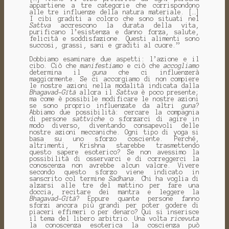
appartiene a tre categorie che corrispondono
alle tre influenze della natura materiale. […]
I cibi graditi a coloro che sono situati nel
Sattva
accrescono la durata della vita,
purificano l’esistenza e danno forza, salute,
felicità e soddisfazione. Questi alimenti sono
succosi, grassi, sani e graditi al cuore.”
Dobbiamo esaminare due aspetti: l’azione e il
cibo. Ciò che
manifestiamo
e ciò che
accogliamo
determina il
guna
che ci influenzerà
maggiormente. Se ci accorgiamo di non compiere
le nostre azioni nella modalità indicata dalla
Bhagavad-Gītā
allora il
Sattva
è poco presente;
ma come è possibile modificare le nostre azioni
se sono proprio influenzate da altri
guna
?
Abbiamo due possibilità: cercare la compagnia
di persone
sattviche
o sforzarci di agire in
modo diverso, diventando consapevoli delle
nostre azioni meccaniche. Ogni tipo di yoga si
basa su uno sforzo cosciente. Perché,
altrimenti, Krishna starebbe trasmettendo
questo sapere esoterico? Se non avessimo la
possibilità di osservarci e di correggerci la
conoscenza non avrebbe alcun valore. Vivere
secondo questo sforzo viene indicato in
sanscrito col termine
Sadhana
. Chi ha voglia di
alzarsi alle tre del mattino per fare una
doccia, recitare dei mantra e leggere la
Bhagavad-Gītā
? Eppure quante persone fanno
sforzi ancora più grandi per poter godere di
piaceri effimeri o per denaro? Qui si inserisce
il tema del libero arbitrio. Una volta
ricevuta
la conoscenza esoterica la coscienza può