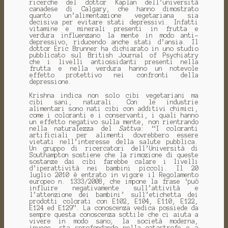
ricerche del dottor Kaplan dell’università
canadese di Calgary, che hanno dimostrato
quanto un’alimentazione vegetariana sia
decisiva per evitare stati depressivi. Infatti
vitamine e minerali presenti in frutta e
verdura influenzano la mente in modo anti-
depressivo, riducendo anche stati d’ansia. Il
dottor Eric Brunner ha dichiarato in uno studio
pubblicato sul British Journal of Psychiatry
che i livelli antiossidanti presenti nella
frutta e nella verdura hanno un notevole
effetto protettivo nei confronti della
depressione.
Krishna indica non solo cibi vegetariani ma
cibi sani, naturali. Con le industrie
alimentari sono nati cibi con additivi chimici,
come i coloranti e i conservanti, i quali hanno
un effetto negativo sulla mente, non rientrando
nella naturalezza del
Sattva
: “I coloranti
artificiali per alimenti dovrebbero essere
vietati nell’interesse della salute pubblica.
Un gruppo di ricercatori dell’Università di
Southampton sostiene che la rimozione di queste
sostanze dai cibi farebbe calare i livelli
d’iperattività nei bambini piccoli. Il 20
luglio 2010 è entrato in vigore il Regolamento
europeo n. 1333/2008, che impone la frase ‘può
influire negativamente sull’attività e
l’attenzione dei bambini’ sull’etichetta dei
prodotti colorati con E102, E104, E110, E122,
E124 ed E129”. La conoscenza vedica possiede da
sempre questa conoscenza sottile che ci aiuta a
vivere in modo sano; la società moderna,
invece, sta sprofondando nella catastrofe e a