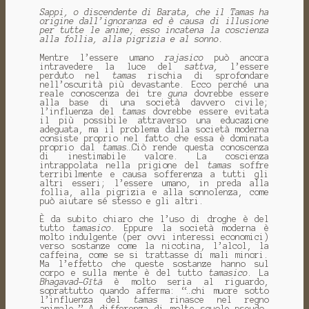
Sappi, o discendente di Barata, che il Tamas ha
origine dall’ignoranza ed è causa di illusione
per tutte le anime; esso incatena la coscienza
alla follia, alla pigrizia e al sonno.
Mentre l’essere umano
rajasico
può ancora
intravedere la luce del
sattva,
l’essere
perduto nel
tamas
rischia di sprofondare
nell’oscurità più devastante. Ecco perché una
reale conoscenza dei tre
guna
dovrebbe essere
alla base di una società davvero civile;
l’influenza del
tamas
dovrebbe essere evitata
il più possibile attraverso una educazione
adeguata, ma il problema dalla società moderna
consiste proprio nel fatto che essa è dominata
proprio dal
tamas
…Ciò rende questa conoscenza
di inestimabile valore. La coscienza
intrappolata nella prigione del
tamas
soffre
terribilmente e causa sofferenza a tutti gli
altri esseri; l’essere umano, in preda alla
follia, alla pigrizia e alla sonnolenza, come
può aiutare sé stesso e gli altri.
È da subito chiaro che l’uso di droghe è del
tutto
tamasico
. Eppure la società moderna è
molto indulgente (per ovvi interessi economici)
verso sostanze come la nicotina, l’alcol, la
caffeina, come se si trattasse di mali minori.
Ma l’effetto che queste sostanze hanno sul
corpo e sulla mente è del tutto
tamasico
. La
Bhagavad-Gītā
è molto seria al riguardo,
soprattutto quando afferma: “…chi muore sotto
l’influenza del
tamas
rinasce nel regno
animale.” A differenza di molte scuole pseudo-