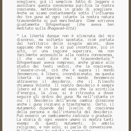
scegliere; già il semplice fatto di leggere o
ascoltare questa conoscenza purifica la nostra
coscienza, mettendola in grado di
scegliere
.
Anche se siamo costantemente sotto l’influenza
dei tre
guna
ad ogni istante la nostra natura
trascendente si può manifestare. Come scriveva
giustamente Schopenhauer (che aveva ben
meditato sulla
Bhagavad-Gītā
):
“ La libertà dunque non è eliminata dal mio
discorso, ma soltanto spostata, cioè portata
dal territorio delle singole azioni, dove
sappiamo che non la si può incontrare, più in
alto, in una regione superiore, ma non
facilmente accessibile alla nostra conoscenza,
il che vuol dire che è trascendentale.”
Schopenhauer aveva compreso, anche grazie allo
studio dei testi vedici, che la coscienza,
l’essere-in-sé, ciò che è supera il mondo
fenomenico, è libero, incondizionato; ma questa
libertà si esprime nel mondo fenomenico
attraverso il
desiderio
, che il filosofo
chiamava
Volontà
. Il nostro desiderio è sempre
libero ed è in base ad esso che la scintilla
d’energia, la
Jiva
, si è ritrovata a dover
seguire gli ordini dei
guna
. Ma nell’istante in
cui il desiderio dell’anima
cambia direzione
anche i
guna
iniziano a trasformarsi. Certo, il
mutamento dipende dal livello di coscienza
della persona e dall’intensità del desiderio.
Può esserci un cambiamento
radicale
o
graduale
.
La storia di ogni essere umano ci mostra tanti
esempi di questi mutamenti. In ambito
religioso, e non solo, si parla di
conversione.
William James ha notato in proposito: