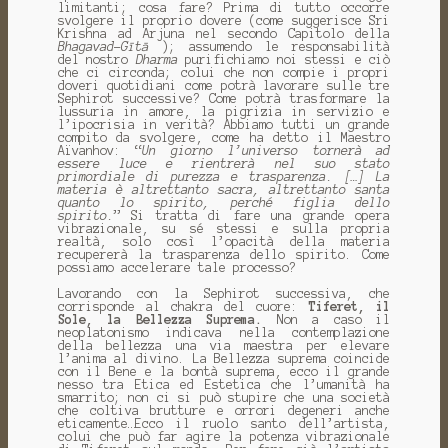
limitanti; cosa fare? Prima di tutto occorre
svolgere il proprio dovere (come suggerisce Sri
Krishna ad Arjuna nel secondo Capitolo della
Bhagavad
-
Gītā
); assumendo le responsabilità
del nostro
Dharma
purifichiamo noi stessi e ciò
che ci circonda; colui che non compie i propri
doveri quotidiani come potrà lavorare sulle tre
Sephirot successive? Come potrà trasformare la
lussuria in amore, la pigrizia in servizio e
l’ipocrisia in verità? Abbiamo tutti un grande
compito da svolgere, come ha detto il Maestro
Aïvanhov: “
Un giorno l’universo tornerà ad
essere luce e rientrerà nel suo stato
primordiale di purezza e trasparenza. […] La
materia è altrettanto sacra, altrettanto santa
quanto lo spirito, perché figlia dello
spirito.
” Si tratta di fare una grande opera
vibrazionale, su sé stessi e sulla propria
realtà, solo così l’opacità della materia
recupererà la trasparenza dello spirito. Come
possiamo accelerare tale processo?
Lavorando con la Sephirot successiva, che
corrisponde al chakra del cuore:
Tiferet, il
Sole, la Bellezza Suprema.
Non a caso il
neoplatonismo indicava nella contemplazione
della bellezza una via maestra per elevare
l’anima al divino. La Bellezza suprema coincide
con il Bene e la bontà suprema, ecco il grande
nesso tra Etica ed Estetica che l’umanità ha
smarrito; non ci si può stupire che una società
che coltiva brutture e orrori degeneri anche
eticamente…Ecco il ruolo santo dell’artista,
colui che può far agire la potenza vibrazionale