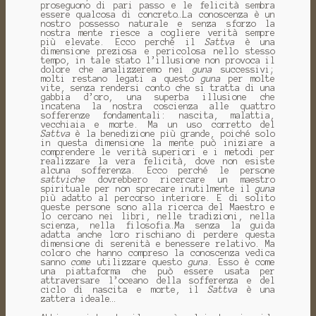
proseguono di pari passo e le felicità sembra
essere qualcosa di concreto…La conoscenza è un
nostro possesso naturale e senza sforzo la
nostra mente riesce a cogliere verità sempre
più elevate. Ecco perché il
Sattva
è una
dimensione preziosa e pericolosa nello stesso
tempo, in tale stato l’illusione non provoca il
dolore che analizzeremo nei
guna
successivi;
molti restano legati a questo
guna
per molte
vite, senza rendersi conto che si tratta di una
gabbia d’oro, una superba illusione che
incatena la nostra coscienza alle quattro
sofferenze fondamentali: nascita, malattia,
vecchiaia e morte. Ma un uso corretto del
Sattva
è la benedizione più grande, poiché solo
in questa dimensione la mente può iniziare a
comprendere le verità superiori e i metodi per
realizzare la vera felicità, dove non esiste
alcuna sofferenza. Ecco perché le persone
sattviche
dovrebbero ricercare un maestro
spirituale per non sprecare inutilmente il
guna
più adatto al percorso interiore. E di solito
queste persone sono alla ricerca del Maestro e
lo cercano nei libri, nelle tradizioni, nella
scienza, nella filosofia…Ma senza la guida
adatta anche loro rischiano di perdere questa
dimensione di serenità e benessere relativo. Ma
coloro che hanno compreso la conoscenza vedica
sanno
come
utilizzare questo
guna
. Esso è come
una piattaforma che può essere usata per
attraversare l’oceano della sofferenza e del
ciclo di nascita e morte, il
Sattva
è una
zattera ideale…