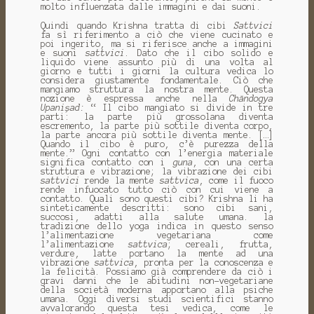
molto influenzata dalle immagini e dai suoni.
Quindi quando Krishna tratta di cibi
Sattvici
fa sì riferimento a ciò che viene cucinato e
poi ingerito, ma si riferisce anche a immagini
e suoni
sattvici
. Dato che il cibo solido e
liquido viene assunto più di una volta al
giorno e tutti i giorni la cultura vedica lo
considera giustamente fondamentale. Ciò che
mangiamo struttura la nostra mente. Questa
nozione è espressa anche nella
Chāndogya
Upanişad:
“ Il cibo mangiato si divide in tre
parti: la parte più grossolana diventa
escremento, la parte più sottile diventa corpo,
la parte ancora più sottile diventa mente. […]
Quando il cibo è puro, c’è purezza della
mente.” Ogni contatto con l’energia materiale
significa contatto con i
guna
, con una certa
struttura e vibrazione; la vibrazione dei cibi
sattvici
rende la mente
sattvica
, come il fuoco
rende infuocato tutto ciò con cui viene a
contatto. Quali sono questi cibi? Krishna li ha
sinteticamente descritti: sono cibi sani,
succosi, adatti alla salute umana. la
tradizione dello yoga indica in questo senso
l’alimentazione vegetariana come
l’alimentazione
sattvica
; cereali, frutta,
verdure, latte portano la mente ad una
vibrazione
sattvica
, pronta per la conoscenza e
la felicità. Possiamo già comprendere da ciò i
gravi danni che le abitudini non-vegetariane
della società moderna apportano alla psiche
umana. Oggi diversi studi scientifici stanno
avvalorando questa tesi vedica, come le