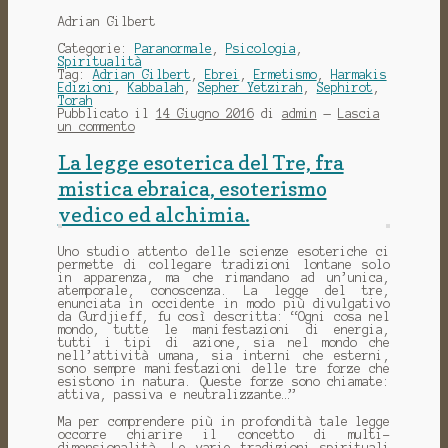
Adrian Gilbert
Categorie:
Paranormale
,
Psicologia
,
Spiritualità
Tag:
Adrian Gilbert
,
Ebrei
,
Ermetismo
,
Harmakis
Edizioni
,
Kabbalah
,
Sepher Yetzirah
,
Sephirot
,
Torah
Pubblicato il
14 Giugno 2016
di
admin
—
Lascia
un commento
La legge esoterica del Tre, fra
mistica ebraica, esoterismo
vedico ed alchimia.
Uno studio attento delle scienze esoteriche ci
permette di collegare tradizioni lontane solo
in apparenza, ma che rimandano ad un’unica,
atemporale, conoscenza. La legge del tre,
enunciata in occidente in modo più divulgativo
da Gurdjieff, fu così descritta: “Ogni cosa nel
mondo, tutte le manifestazioni di energia,
tutti i tipi di azione, sia nel mondo che
nell’attività umana, sia interni che esterni,
sono sempre manifestazioni delle tre forze che
esistono in natura. Queste forze sono chiamate:
attiva, passiva e neutralizzante…”
Ma per comprendere più in profondità tale legge
occorre chiarire il concetto di multi-
dimensionalità. Le varie tradizioni spirituali