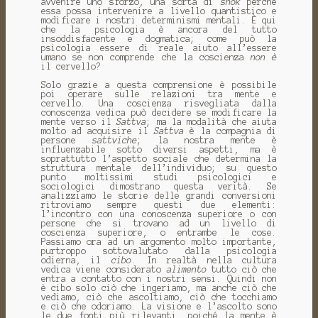
avvenire uno sforzo, una sorta di
shok
perché
essa possa intervenire a livello quantistico e
modificare i nostri determinismi mentali. È qui
che la psicologia è ancora del tutto
insoddisfacente e dogmatica; come può la
psicologia essere di reale aiuto all’essere
umano se non comprende che la coscienza
non è
il cervello?
Solo grazie a questa comprensione è possibile
poi operare sulle relazioni tra mente e
cervello. Una coscienza risvegliata dalla
conoscenza vedica può decidere se modificare la
mente verso il
Sattva
; ma la modalità che aiuta
molto ad acquisire il
Sattva
è la compagnia di
persone
sattviche
; la nostra mente è
influenzabile sotto diversi aspetti, ma è
soprattutto l’aspetto sociale che determina la
struttura mentale dell’individuo; su questo
punto moltissimi studi psicologici e
sociologici dimostrano questa verità. Se
analizziamo le storie delle grandi conversioni
ritroviamo sempre questi due elementi:
l’incontro con una conoscenza superiore o con
persone che si trovano ad un livello di
coscienza superiore, o entrambe le cose.
Passiamo ora ad un argomento molto importante,
purtroppo sottovalutato dalla psicologia
odierna, il
cibo
. In realtà nella cultura
vedica viene considerato
alimento
tutto ciò che
entra a contatto con i nostri sensi. Quindi non
è cibo solo ciò che ingeriamo, ma anche ciò che
vediamo, ciò che ascoltiamo, ciò che tocchiamo
e ciò che odoriamo. La visione e l’ascolto sono
le due fonti più rilevanti, poiché la mente è