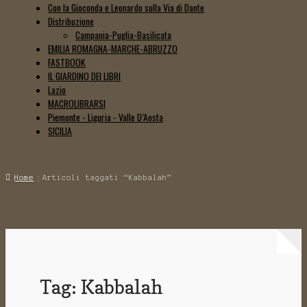
Con la Gioconda e Leonardo sulla Via di Dante
Distribuzione
Campania-Puglia-Basilicata
EMILIA ROMAGNA-MARCHE-ABRUZZO
FASTBOOK
IL GIARDINO DEI LIBRI
Lazio
MACROLIBRARSI
Piemonte - Liguria - Valle D’Aosta
SICILIA
Home
Articoli taggati “Kabbalah”
Tag:
Kabbalah