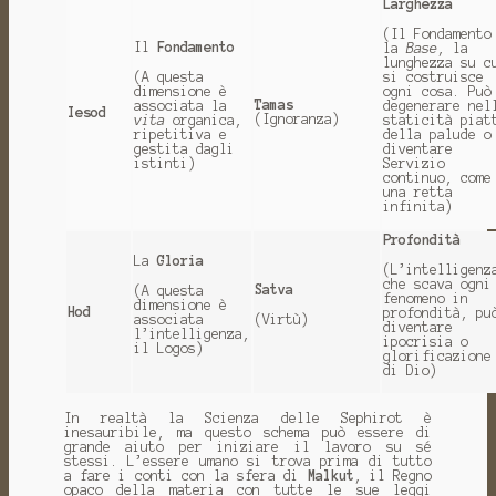
Larghezza
(Il Fondamento
Il
Fondamento
la
Base
, la
lunghezza su c
(A questa
si costruisce
dimensione è
ogni cosa. Può
Tamas
associata la
degenerare nel
Iesod
(Ignoranza)
vita
organica,
staticità piat
ripetitiva e
della palude o
gestita dagli
diventare
istinti)
Servizio
continuo, come
una retta
infinita)
Profondità
La
Gloria
(L’intelligenz
che scava ogni
Satva
(A questa
fenomeno in
dimensione è
Hod
profondità, pu
associata
(Virtù)
diventare
l’intelligenza,
ipocrisia o
il Logos)
glorificazione
di Dio)
In realtà la Scienza delle Sephirot è
inesauribile, ma questo schema può essere di
grande aiuto per iniziare il lavoro su sé
stessi. L’essere umano si trova prima di tutto
a fare i conti con la sfera di
Malkut
, il Regno
opaco della materia con tutte le sue leggi