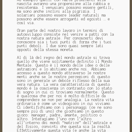
nascita avranno una propensione alla rabbia e
resistenza.
I venusiani possono essere gentili,
ma sono anche inclini alla pigrizia.
I
solariani possono essere leader naturali ma
possono anche essere arroganti ed egoisti … e
così via.
Gran parte del nostro lavoro in termini di
autosviluppo consiste nel venire a patti con la
nostra natura astrale.
Per conoscerti devi
conoscere sia i tuoi punti di forza che i tuoi
punti deboli.
I due sono quasi sempre lati
opposti della stessa moneta.
Al di là del regno del mondo astrale si trova
quello che viene solitamente definito il Mondo
Mentale.
Questo è il mondo delle idee o delle
astrazioni e lo abitiamo anche noi.
Abbiamo
accesso a questo mondo attraverso le nostre
menti anche se le nostre percezioni di questo
sono in generale un debole riflesso della sua
vera natura.
La vera caratteristica di questo
mondo è la coscienza in contrasto con lo stato
di sogno in cui ci troviamo normalmente. Questo
è qualcosa che per noi è molto difficile da
comprendere se non per analogia.
La nostra vita
ordinaria è come un videogioco in cui viviamo.
Ci identifichiamo con i personaggi (ce ne sono
sempre più di uno) che giochiamo in questo
gioco: manager, padre, amante, politico o
altro.
Interagiamo l’uno con l’altro
all’interno dei mondi “matrice” dell’astrale e
del fisico, convinti che questa sia la realtà.
Effettivamente questa vita (e anche la vita