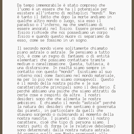
Da tempo immemorabile è stato compreso che
l’uomo è un essere che ha il potenziale per
esistere all’interno di molteplici “mondi”.
Non
è tanto il fatto che dopo la morte andiamo in
qualche altro mondo o luogo, sia esso il
paradiso o l’inferno, ma che smettiamo di
essere ancorati nel fisico.
Essere presenti nel
fisico richiede che noi possediamo un corpo
fisico e quando questo muore ci separiamo da
esso, come se fossimo in un sogno.
Il secondo mondo viene solitamente chiamato
piano astrale o astrale.
Se pensiamo a tutto
ciò, è come un regno di fantasmi o di entità
elementari che possiamo contattare tramite
medium o canalizzazione.
Questa, tuttavia, è
una distorsione.
In realtà siamo sempre in
contatto con questo “mondo”.
Esistiamo al suo
interno così come facciamo nel mondo materiale,
ma per lo più non ne siamo consapevoli.
Questo
è il mondo della nostra psiche e le sue
caratteristiche principali sono il desiderio.
È
perché abbiamo una psiche che siamo attratti da
certe cose e respinti da altre.
I nostri
desideri sono che che alimenta le nostre
ambizioni.
È chiamato il mondo “astrale” perché
la natura dei desideri che sentiamo è governata
dai pianeti, in particolare da quelli che
stavano sorgendo o culminando al momento della
nostra nascita.
I pianeti ci danno il nostro
carattere, cioè che tipo di persona siamo.
I
nostri punti di forza (e le relative debolezze)
sono determinati dalla nostra natura astrale.
Ad esempio quelli con Marte prominenti alla