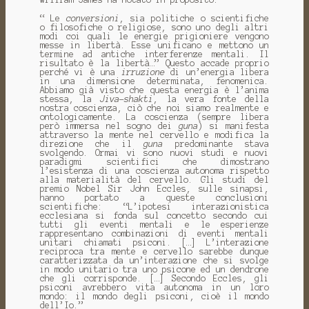
“ Le
conversioni
, sia politiche o scientifiche
o filosofiche o religiose, sono uno degli altri
modi coi quali le energie prigioniere vengono
messe in libertà. Esse unificano e mettono un
termine ad antiche interferenze mentali. Il
risultato è la libertà…” Questo accade proprio
perché vi è una
irruzione
di un’energia libera
in una dimensione determinata, fenomenica.
Abbiamo già visto che questa energia è l’anima
stessa, la
Jiva
-
shakti
, la vera fonte della
nostra coscienza, ciò che noi siamo realmente e
ontologicamente. La coscienza (sempre libera
però immersa nel sogno dei
guna
) si manifesta
attraverso la mente nel cervello e modifica la
direzione che il
guna
predominante stava
svolgendo. Ormai vi sono nuovi studi e nuovi
paradigmi scientifici che dimostrano
l’esistenza di una coscienza autonoma rispetto
alla materialità del cervello. Gli studi del
premio Nobel Sir John Eccles, sulle sinapsi,
hanno portato a queste conclusioni
scientifiche: “L’ipotesi interazionistica
ecclesiana si fonda sul concetto secondo cui
tutti gli eventi mentali e le esperienze
rappresentano combinazioni di eventi mentali
unitari chiamati psiconi. […] L’interazione
reciproca tra mente e cervello sarebbe dunque
caratterizzata da un’interazione che si svolge
in modo unitario tra uno psicone ed un dendrone
che gli corrisponde. […] Secondo Eccles, gli
psiconi avrebbero vita autonoma in un loro
mondo: il mondo degli psiconi, cioè il mondo
dell’Io.”