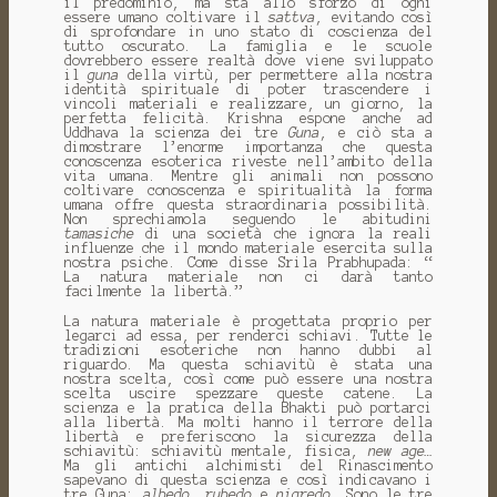
il predominio, ma sta allo sforzo di ogni
essere umano coltivare il
sattva
, evitando così
di sprofondare in uno stato di coscienza del
tutto oscurato. La famiglia e le scuole
dovrebbero essere realtà dove viene sviluppato
il
guna
della virtù, per permettere alla nostra
identità spirituale di poter trascendere i
vincoli materiali e realizzare, un giorno, la
perfetta felicità. Krishna espone anche ad
Uddhava la scienza dei tre
Guna
, e ciò sta a
dimostrare l’enorme importanza che questa
conoscenza esoterica riveste nell’ambito della
vita umana. Mentre gli animali non possono
coltivare conoscenza e spiritualità la forma
umana offre questa straordinaria possibilità.
Non sprechiamola seguendo le abitudini
tamasiche
di una società che ignora la reali
influenze che il mondo materiale esercita sulla
nostra psiche. Come disse Srila Prabhupada: “
La natura materiale non ci darà tanto
facilmente la libertà.”
La natura materiale è progettata proprio per
legarci ad essa, per renderci schiavi. Tutte le
tradizioni esoteriche non hanno dubbi al
riguardo. Ma questa schiavitù è stata una
nostra scelta, così come può essere una nostra
scelta uscire spezzare queste catene. La
scienza e la pratica della Bhakti può portarci
alla libertà. Ma molti hanno il terrore della
libertà e preferiscono la sicurezza della
schiavitù: schiavitù mentale, fisica,
new age…
Ma gli antichi alchimisti del Rinascimento
sapevano di questa scienza e così indicavano i
tre Guna:
albedo
,
rubedo
e
nigredo
. Sono le tre