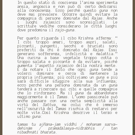
In questo stato di coscienza l’anima sperimenta
ansia, angoscia e non può di certo dedicarsi
alla conoscenza. Ecco perché questo
guna
non
deve mai prevalere. Occorre quindi evitare la
compagnia di persone dominate dal
Rajas
. Anche
i luoghi
rajasici
sono sconsigliati. Le
scritture vediche considerano le città luoghi
dove predomina il
rajo
-
guna
.
Per quanto riguarda il cibo Krishna afferma: “
I cibi troppo amari, troppo aspri, salati,
piccanti, pungenti, secchi e bruciati sono
preferiti da chi è dominato dal
Rajas
. Essi
generano sofferenza, infelicità e malattia.”
Una cucina a base vegetale troppo cotta o
troppo salata e piccante è da evitare, poiché
aumenta l’aspetto
rajasico
della nostra mente.
È da notare il fatto che ogni
guna
tende a
volerci dominare e cerca di mantenere la
propria influenza; più coltiviamo un
guna
e più
sarà difficile sfuggire alla sua influenza;
ecco perché una persona dominata da un
guna
tenderà a ricercare qui cibi e quelle compagnie
che lo rinforzano. Ma il
guna
da abbandonare
maggiormente è il
Tamas
. L’uomo passionale può
anche passare con una certa semplicità alla
virtù del
Sattva
, ma colui che è immerso
nell’oscurità del
Tamas
rischia di restarvi per
molte vite…Così Krishna descrive il terzo e
ultimo
guna
:
tamas tu ajñāna-jam viddhi / mohanam sarva-
dehinām / pramādālasya-nidrābhis / tan
nibadhnāti bharata.