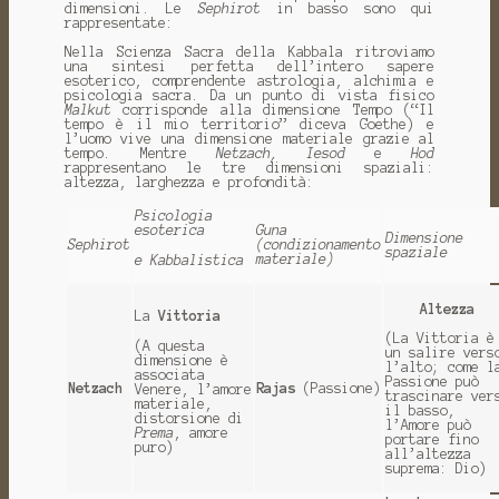
dimensioni. Le
Sephirot
in basso sono qui
rappresentate:
Nella Scienza Sacra della Kabbala ritroviamo
una sintesi perfetta dell’intero sapere
esoterico, comprendente astrologia, alchimia e
psicologia sacra. Da un punto di vista fisico
Malkut
corrisponde alla dimensione Tempo (“Il
tempo è il mio territorio” diceva Goethe) e
l’uomo vive una dimensione materiale grazie al
tempo. Mentre
Netzach, Iesod
e
Hod
rappresentano le tre dimensioni spaziali:
altezza, larghezza e profondità:
Psicologia
esoterica
Guna
Dimensione
Sephirot
(condizionamento
spaziale
materiale)
e Kabbalistica
Altezza
La
Vittoria
(La Vittoria è
(A questa
un salire vers
dimensione è
l’alto; come l
associata
Passione può
Netzach
Rajas
(Passione)
Venere, l’amore
trascinare ver
materiale,
il basso,
distorsione di
l’Amore può
Prema
, amore
portare fino
puro)
all’altezza
suprema: Dio)