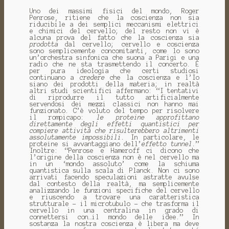
Uno dei massimi fisici del mondo, Roger
Penrose, ritiene che la coscienza non sia
riducibile a dei semplici meccanismi elettrici
e chimici del cervello; del resto non vi è
alcuna prova del fatto che la coscienza sia
prodotta
dal cervello; cervello e coscienza
sono semplicemente concomitanti, come lo sono
un’orchestra sinfonica che suona a Parigi e una
radio che ne sta trasmettendo il concerto. È
per pura ideologia che certi studiosi
continuano a
credere
che la coscienza e l’Io
siano dei prodotti della materia; in realtà
altri studi scientifici affermano: “I tentativi
di riprodurre il tutto artificialmente
servendosi dei mezzi classici non hanno mai
funzionato. C’è voluto del tempo per risolvere
il rompicapo:
le proteine approfittano
direttamente degli effetti quantistici per
compiere attività che risulterebbero altrimenti
assolutamente impossibili.
In particolare, le
proteine si avvantaggiano dell’
effetto tunnel.
”
Inoltre: “Penrose e Hameroff ci dicono che
l’origine della coscienza non è nel cervello ma
in un ‘mondo assoluto’ come la schiuma
quantistica sulla scala di Planck. Non ci sono
arrivati facendo speculazioni astratte avulse
dal contesto della realtà, ma semplicemente
analizzando le funzioni specifiche del cervello
e riuscendo a trovare una caratteristica
strutturale – il microtubulo – che trasforma il
cervello in una centralina in grado di
connettersi con…il mondo delle idee.” In
sostanza la nostra coscienza è libera ma deve