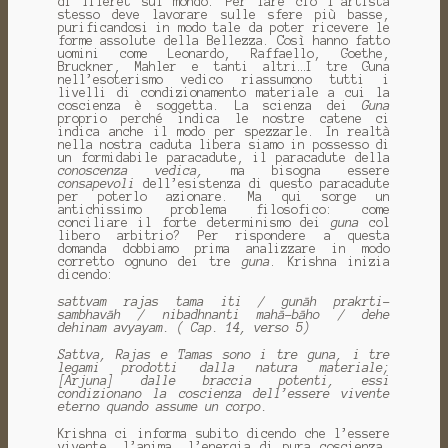
di Tiferet sul mondo. Per fare ciò l’artista
stesso deve lavorare sulle sfere più basse,
purificandosi in modo tale da poter ricevere le
forme assolute della Bellezza. Così hanno fatto
uomini come Leonardo, Raffaello, Goethe,
Bruckner, Mahler e tanti altri…I tre Guna
nell’esoterismo vedico riassumono tutti i
livelli di condizionamento materiale a cui la
coscienza è soggetta. La scienza dei
Guna
proprio perché indica le nostre catene ci
indica anche il modo per spezzarle. In realtà
nella nostra caduta libera siamo in possesso di
un formidabile paracadute, il paracadute della
conoscenza vedica,
ma bisogna essere
consapevoli
dell’esistenza di questo paracadute
per poterlo azionare. Ma qui sorge un
antichissimo problema filosofico: come
conciliare il forte determinismo dei
guna
col
libero arbitrio? Per rispondere a questa
domanda dobbiamo prima analizzare in modo
corretto ognuno dei tre
guna
. Krishna inizia
dicendo:
sattvam rajas tama iti / gunāh prakrti-
sambhavāh / nibadhnanti mahā-bāho / dehe
dehinam avyayam. ( Cap. 14, verso 5)
Sattva, Rajas e Tamas sono i tre guna, i tre
legami prodotti dalla natura materiale;
[Arjuna] dalle braccia potenti, essi
condizionano la coscienza dell’essere vivente
eterno quando assume un corpo.
Krishna ci informa subito dicendo che l’essere
vivente, l’anima, l’energia di pura coscienza,