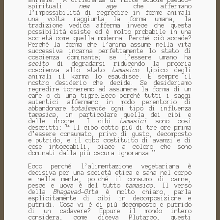
spirituali
new
age
che affermano
l’impossibilità di regredire in forme animali
una volta raggiunta la forma umana, la
tradizione vedica afferma invece che questa
possibilità esiste ed è molto probabile in una
società come quella moderna. Perché ciò accade?
Perché la forma che l’anima assume nella vita
successiva incarna perfettamente lo stato di
coscienza dominante; se l’essere umano ha
scelto
di degradarsi riducendo la propria
coscienza allo stato
tamasico
tipico degli
animali il karma lo esaudisce. È sempre il
nostro desiderio che decide. Se desideriamo
regredire torneremo ad assumere la forma di un
cane o di una tigre…Ecco perché tutti i saggi
autentici affermano in modo perentorio di
abbandonare
totalmente
ogni tipo di influenza
tamasica
, in particolare quella dei cibi e
delle droghe. I cibi
tamasici
sono così
descritti: “ Il cibo cotto più di tre ore prima
d’essere consumato, privo di gusto, decomposto
e putrido, e il cibo costituito di avanzi e di
cose intoccabili, piace a coloro che sono
dominati dalla più oscura ignoranza.”
Ecco perché l’alimentazione vegetariana è
decisiva per una società etica e sana nel corpo
e nella mente, poiché il consumo di carne,
pesce e uova è del tutto
tamasico
. Il verso
della
Bhagavad-Gītā
è molto chiaro, parla
esplicitamente di cibi in decomposizione e
putridi. Cosa vi è di più decomposto e putrido
di un cadavere? Eppure il mondo intero
considera, come diceva Plutarco, questi