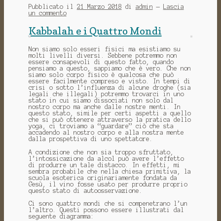
Pubblicato il
21 Marzo 2018
di
admin
—
Lascia
un commento
Kabbalah e i Quattro Mondi
Non siamo solo esseri fisici ma esistiamo su
molti livelli diversi.
Sebbene potremmo non
essere consapevoli di questo fatto, quando
pensiamo a questo, sappiamo che è vero.
Che non
siamo solo corpo fisico è qualcosa che può
essere facilmente compreso e visto.
In tempi di
crisi o sotto l’influenza di alcune droghe (sia
legali che illegali) potremmo trovarci in uno
stato in cui siamo dissociati non solo dal
nostro corpo ma anche dalle nostre menti.
In
questo stato, simile per certi aspetti a quello
che si può ottenere attraverso la pratica dello
yoga, ci troviamo a “guardare” ciò che sta
accadendo al nostro corpo e alla nostra mente
dalla prospettiva di uno spettatore.
A condizione che non sia troppo sfruttato,
l’intossicazione da alcol può avere l’effetto
di produrre un tale distacco.
In effetti, mi
sembra probabile che nella chiesa primitiva, la
scuola esoterica originariamente fondata da
Gesù, il vino fosse usato per produrre proprio
questo stato di autoosservazione.
Ci sono quattro mondi che si compenetrano l’un
l’altro.
Questi possono essere illustrati dal
seguente diagramma: