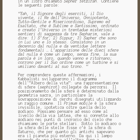
in un libro chiamato
Sepher Yetzirah
.
Contiene
le seguenti parole:
“Yah, il Signore degli eserciti, il Dio
vivente, il Re dell’Universo, Onnipotente,
Tutto-Gentile e Misericordioso, Supremo ed
Esaltato, che è Sublime e Santissimo, ordinato
e creato l’Universo in trentadue misteriosi
sentieri di saggezza
da tre Sepharim, vale a
dire: 1) S’for;
2) Sippur;
3) Sapher che sono
in Lui uno e lo stesso.
Consistono in un
decennio dal nulla e da ventidue lettere
fondamentali …
L’apparizione delle dieci sfere
dal nulla è come un lampo, senza fine, la sua
parola è in loro, quando vanno e ritornano;
corrono per il Suo ordine come un turbine e si
umiliano davanti al suo trono. “
Per comprendere queste affermazioni, i
Kabbalisti svilupparono il diagramma
dell'”Albero della vita”: una rappresentazione
di sfere (
sephirot
) collegate da percorsi.
Il
posizionamento delle sfere è determinato dalla
geometria sacra, in particolare la
sovrapposizione di cerchi disegnati utilizzando
un raggio comune.
Il
Primum mobile
è la sfera
invisibile, ipotetica oltre quella dello
zodiaco.
Possiamo pensare ad esso come al
livello della via lattea, che si connette allo
zodiaco nei punti di incrocio del cielo che
chiamiamo le porte stellari.
Sotto lo zodiaco o
la sfera delle stelle fisse c’è la sfera di
Saturno, che per quanto gli antichi sapevano
era il pianeta più esterno.
Da qui il lampo
procede da una sfera all’altra fino a