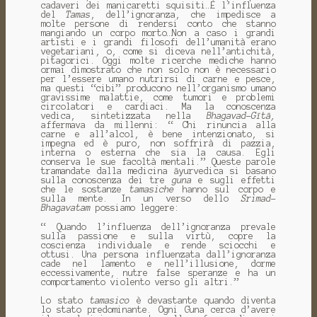
cadaveri dei manicaretti squisiti…È l’influenza
del
Tamas
, dell’ignoranza, che impedisce a
molte persone di rendersi conto che stanno
mangiando un corpo morto…Non a caso i grandi
artisti e i grandi filosofi dell’umanità erano
vegetariani, o, come si diceva nell’antichità,
pitagorici. Oggi molte ricerche mediche hanno
ormai dimostrato che non solo non è necessario
per l’essere umano nutrirsi di carne e pesce,
ma questi “cibi” producono nell’organismo umano
gravissime malattie, come tumori e problemi
circolatori e cardiaci. Ma la conoscenza
vedica, sintetizzata nella
Bhagavad-Gītā,
affermava da millenni: “ Chi rinuncia alla
carne e all’alcol, è bene intenzionato, si
impegna ed è puro, non soffrirà di pazzia,
interna o esterna che sia la causa. Egli
conserva le sue facoltà mentali.” Queste parole
tramandate dalla medicina āyurvedica si basano
sulla conoscenza dei tre
guna
e sugli effetti
che le sostanze
tamasiche
hanno sul corpo e
sulla mente. In un verso dello
Srimad-
Bhagavatam
possiamo leggere:
“ Quando l’influenza dell’ignoranza prevale
sulla passione e sulla virtù, copre la
coscienza individuale e rende sciocchi e
ottusi. Una persona influenzata dall’ignoranza
cade nel lamento e nell’illusione, dorme
eccessivamente, nutre false speranze e ha un
comportamento violento verso gli altri.”
Lo stato
tamasico
è devastante quando diventa
lo stato predominante. Ogni Guna cerca d’avere