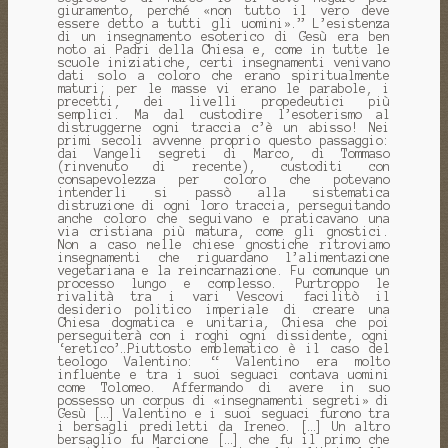
giuramento, perché «non tutto il vero deve
essere detto a tutti gli uomini».” L’esistenza
di un insegnamento esoterico di Gesù era ben
noto ai Padri della Chiesa e, come in tutte le
scuole iniziatiche, certi insegnamenti venivano
dati solo a coloro che erano spiritualmente
maturi; per le masse vi erano le parabole, i
precetti, dei livelli propedeutici più
semplici. Ma dal custodire l’esoterismo al
distruggerne ogni traccia c’è un abisso! Nei
primi secoli avvenne proprio questo passaggio:
dai Vangeli segreti di Marco, di Tommaso
(rinvenuto di recente), custoditi con
consapevolezza per coloro che potevano
intenderli si passò alla sistematica
distruzione di ogni loro traccia, perseguitando
anche coloro che seguivano e praticavano una
via cristiana più matura, come gli gnostici.
Non a caso nelle chiese gnostiche ritroviamo
insegnamenti che riguardano l’alimentazione
vegetariana e la reincarnazione. Fu comunque un
processo lungo e complesso. Purtroppo le
rivalità tra i vari Vescovi facilitò il
desiderio politico imperiale di creare una
Chiesa dogmatica e unitaria, Chiesa che poi
perseguiterà con i roghi ogni dissidente, ogni
‘eretico’…Piuttosto emblematico è il caso del
teologo Valentino: “ Valentino era molto
influente e tra i suoi seguaci contava uomini
come Tolomeo. Affermando di avere in suo
possesso un corpus di «insegnamenti segreti» di
Gesù […] Valentino e i suoi seguaci furono tra
i bersagli prediletti da Ireneo. […] Un altro
bersaglio fu Marcione […] che fu il primo che