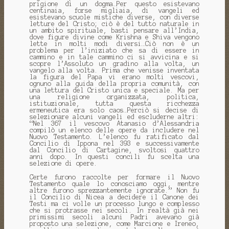
prigione di un dogma…Per questo esistevano
centinaia, forse migliaia, di vangeli ed
esistevano scuole mistiche diverse, con diverse
letture del Cristo; ciò è del tutto naturale in
un ambito spirituale, basti pensare all’India,
dove figure divine come Krishna e Shiva vengono
lette in molti modi diversi…Ciò non è un
problema per l’iniziato che sa di essere in
cammino e in tale cammino ci si avvicina e si
scopre l’Assoluto un gradino alla volta, un
vangelo alla volta. Prima che venisse inventata
la figura del Papa vi erano molti vescovi,
ognuno alla guida della propria comunità, con
una lettura del Cristo unica e speciale. Ma per
una religione organizzata, politica,
istituzionale, tutta questa ricchezza
ermeneutica era solo caos…Perciò si decise di
selezionare alcuni vangeli ed escluderne altri:
“Nel 367 il vescovo Atanasio d’Alessandria
compilò un elenco delle opere da includere nel
Nuovo Testamento. L’elenco fu ratificato dal
Concilio di Ippona nel 393 e successivamente
dal Concilio di Cartagine, svoltosi quattro
anni dopo. In questi concili fu scelta una
selezione di opere.
Certe furono raccolte per formare il Nuovo
Testamento quale lo conosciamo oggi, mentre
altre furono sprezzantemente ignorate.” Non fu
il Concilio di Nicea a decidere il Canone dei
Testi ma ci volle un processo lungo e complesso
che si protrasse nei secoli. In realtà già nei
primissimi secoli alcuni Padri avevano già
proposto una selezione, come Marcione e Ireneo,