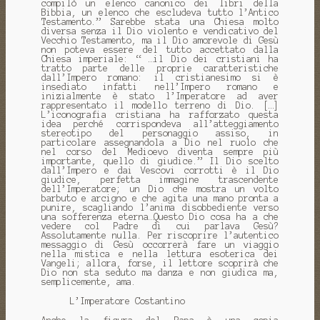
compilò un elenco canonico dei libri della
Bibbia, un elenco che escludeva tutto l’Antico
Testamento.” Sarebbe stata una Chiesa molto
diversa senza il Dio violento e vendicativo del
Vecchio Testamento, ma il Dio amorevole di Gesù
non poteva essere del tutto accettato dalla
Chiesa imperiale: “ …il Dio dei cristiani ha
tratto parte delle proprie caratteristiche
dall’Impero romano: il cristianesimo si è
insediato infatti nell’Impero romano e
inizialmente è stato l’Imperatore ad aver
rappresentato il modello terreno di Dio. […]
L’iconografia cristiana ha rafforzato questa
idea perché corrispondeva all’atteggiamento
stereotipo del personaggio assiso, in
particolare assegnandola a Dio nel ruolo che
nel corso del Medioevo diventa sempre più
importante, quello di giudice.” Il Dio scelto
dall’Impero e dai Vescovi corrotti è il Dio
giudice, perfetta immagine trascendente
dell’Imperatore; un Dio che mostra un volto
barbuto e arcigno e che agita una mano pronta a
punire, scagliando l’anima disobbediente verso
una sofferenza eterna…Questo Dio cosa ha a che
vedere col Padre di cui parlava Gesù?
Assolutamente nulla. Per riscoprire l’autentico
messaggio di Gesù occorrerà fare un viaggio
nella mistica e nella lettura esoterica dei
Vangeli; allora, forse, il lettore scoprirà che
Dio non sta seduto ma danza e non giudica ma,
semplicemente, ama.
L’Imperatore Costantino