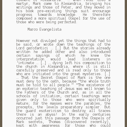
martyr, Mark came to Alexandria, bringing his
writings and those of Peter, and they moved in
his book pre-existing things suit
encourage
progress towards knowledge.
He therefore
composed a more spiritual Gospel for the use of
those who were being perfected.
Marco Evangelista
However not divulged yet the things that had to
be said, or wrote down the teachings of the
Lord gerofantici … […] But the stories already
written he added other and also introduced
certain sayings of which he knew the
interpretation would lead listeners in
‘intimate … […] … dying left his composition to
the church in Alexandria, where it is still
carefully preserved and is read only to those
who are initiated into the great mysteries.
[…]
… That the Secret Gospel of Mark is the one
must deny to the oath, because “the whole truth
must be told to all people.” “The existence of
an esoteric teaching of Jesus was well known to
the Fathers of the Church
and, as in all the
schools of initiation, certain teachings were
given only to those who were spiritually
mature;
for the masses were the parables, the
precepts, the levels preparatory simpler.
But
the guard esotericism to destroy all traces
there is an abyss!
In the early centuries
occurred just this passage from the Gospels of
Mark secrets, Thomas (discovered recently),
kept with awareness for those who could