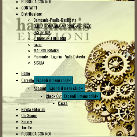
PUBBLICA CON NOI
CONTATTI
Distribuzione
Campania-Puglia-Basilicata
EMILIA ROMAGNA-MARCHE-ABRUZZO
FASTBOOK
IL GIARDINO DEI LIBRI
Lazio
MACROLIBRARSI
Piemonte - Liguria - Valle D’Aosta
SICILIA
Home
Carrello
Espandi il menu child
Account
Espandi il menu child
Check Out
Espandi il menu child
Cassa
Novità Editoriali
Chi Siamo
Servizi
Tariffe
PUBBLICA CON NOI