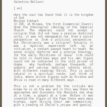
Valentino Bellucci
[:en]
Here the soul has found that it is the kingdom
of God.
Meister Eckhart
In 325, at Nicaea, the first Ecumenical Council
drew the theological ideology of the Imperial
Church.
The emperors could not accept a
religion that did not have a precise doctrinal
unity, it was not manageable nor from a social
perspective or from a political perspective.
But Christianity was a religion?
Actually it
was a mystical experience left by an
initiation, a contact passed heart to heart.
No
sense single doctrine and a precise theology;
for the early Christians of Jesus’ life could
be told in countless ways and his own figure
could not be contained in the cold prison of
dogma … why hundreds, perhaps thousands, of
gospels and various mystical schools exist,
with different readings
Christ;
This is quite
natural in a spiritual realm, just think of
India, where divine figures such as Krishna and
Shiva is read in many different ways …
This is not a problem for the initiate who
knows he is on the way and in this way there
He
approaches and discovers the Absolute one step
at a time, a gospel at a time.
Before it was
invented the figure of the Pope there were many
bishops, each driving their own communities,
with a reading of Christ’s unique and special.