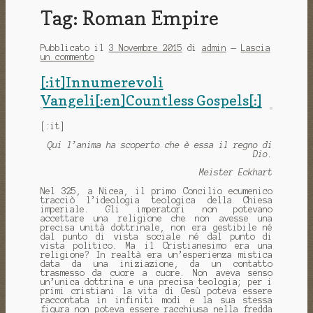
Tag:
Roman Empire
Pubblicato il
3 Novembre 2015
di
admin
—
Lascia
un commento
[:it]Innumerevoli
Vangeli[:en]Countless Gospels[:]
[:it]
Qui l’anima ha scoperto che è essa il regno di
Dio.
Meister Eckhart
Nel 325, a Nicea, il primo Concilio ecumenico
tracciò l’ideologia teologica della Chiesa
imperiale. Gli imperatori non potevano
accettare una religione che non avesse una
precisa unità dottrinale, non era gestibile né
dal punto di vista sociale né dal punto di
vista politico. Ma il Cristianesimo era una
religione? In realtà era un’esperienza mistica
data da una iniziazione, da un contatto
trasmesso da cuore a cuore. Non aveva senso
un’unica dottrina e una precisa teologia; per i
primi cristiani la vita di Gesù poteva essere
raccontata in infiniti modi e la sua stessa
figura non poteva essere racchiusa nella fredda