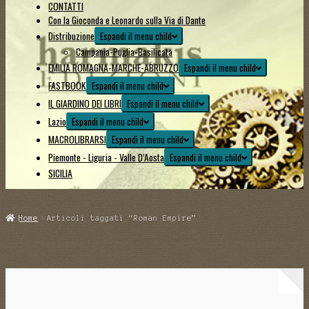
CONTATTI
Con la Gioconda e Leonardo sulla Via di Dante
Distribuzione
Espandi il menu child
Campania-Puglia-Basilicata
EMILIA ROMAGNA-MARCHE-ABRUZZO
Espandi il menu child
FASTBOOK
Espandi il menu child
IL GIARDINO DEI LIBRI
Espandi il menu child
Lazio
Espandi il menu child
MACROLIBRARSI
Espandi il menu child
Piemonte - Liguria - Valle D’Aosta
Espandi il menu child
SICILIA
Home
Articoli taggati “Roman Empire”