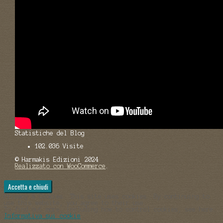
Statistiche del Blog
102.036 Visite
© Harmakis Edizioni 2024
Realizzato con WooCommerce
.
Privacy & Cookies: This site uses cookies. By continuing to
use this website, you agree to their use.
To find out more, including how to control cookies, see here:
Informativa sui cookie