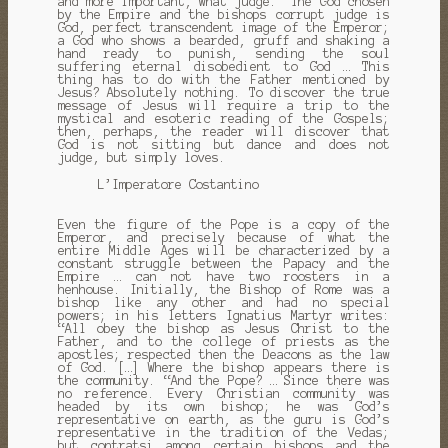
and more important, what
judge. “The God chosen
by the Empire and the bishops corrupt judge is
God, perfect transcendent image of the Emperor;
a God who shows a bearded, gruff and shaking a
hand ready to punish, sending the soul
suffering eternal disobedient to God … This
thing has to do with the Father mentioned by
Jesus?
Absolutely nothing.
To discover the true
message of Jesus will require a trip to the
mystical and esoteric reading of the Gospels;
then, perhaps, the reader will discover that
God is not sitting but dance and does not
judge, but simply loves.
L’Imperatore Costantino
Even the figure of the Pope is a copy of the
Emperor, and precisely because of what the
entire Middle Ages will be characterized by a
constant struggle between the Papacy and the
Empire … can not have two roosters in a
henhouse.
Initially, the Bishop of Rome was a
bishop like any other and had no special
powers;
in his letters Ignatius Martyr writes:
“All obey the bishop as Jesus Christ to the
Father, and to the college of priests as the
apostles;
respected then the Deacons as the law
of God. […] Where the bishop appears there is
the community. “And the Pope?
… Since there was
no reference.
Every Christian community was
headed by its own bishop;
he was God’s
representative on earth, as the guru is God’s
representative in the tradition of the Vedas;
but contratsi among certain bishops and the