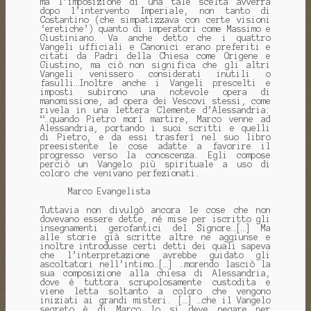
ma l’imposizione di una tale scelta avverrà
dopo l’intervento Imperiale, non tanto di
Costantino (che simpatizzava con certe visioni
‘eretiche’) quanto di imperatori come Massimo e
Giustiniano. Va anche detto che i quattro
Vangeli ufficiali e Canonici erano preferiti e
citati da Padri della Chiesa come Origene e
Giustino, ma ciò non significa che gli altri
Vangeli venissero considerati inutili o
fasulli…Inoltre anche i Vangeli prescelti e
imposti subirono una notevole opera di
manomissione, ad opera dei Vescovi stessi, come
rivela in una lettera Clemente d’Alessandria:
“…quando Pietro morì martire, Marco venne ad
Alessandria, portando i suoi scritti e quelli
di Pietro, e da essi trasferì nel suo libro
preesistente le cose adatte a favorire il
progresso verso la conoscenza. Egli compose
perciò un Vangelo più spirituale a uso di
coloro che venivano perfezionati.
Marco Evangelista
Tuttavia non divulgò ancora le cose che non
dovevano essere dette, né mise per iscritto gli
insegnamenti gerofantici del Signore…[…] Ma
alle storie già scritte altre ne aggiunse e
inoltre introdusse certi detti dei quali sapeva
che l’interpretazione avrebbe guidato gli
ascoltatori nell’intimo…[…] …morendo lasciò la
sua composizione alla chiesa di Alessandria,
dove è tuttora scrupolosamente custodita e
viene letta soltanto a coloro che vengono
iniziati ai grandi misteri. […] …che il Vangelo
segreto è di Marco lo si deve negare per