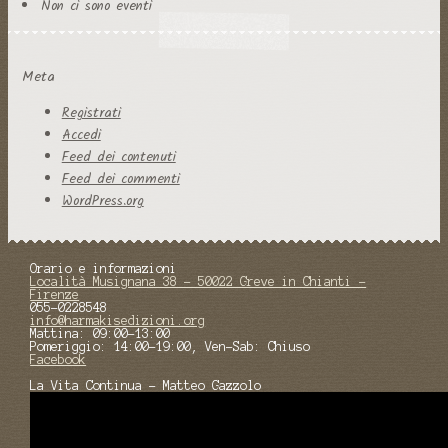
Non ci sono eventi
Meta
Registrati
Accedi
Feed dei contenuti
Feed dei commenti
WordPress.org
Orario e informazioni
Località Musignana 38 - 50022 Greve in Chianti -
Firenze
055-0228548
info@harmakisedizioni.org
Mattina: 09:00-13:00
Pomeriggio: 14:00-19:00, Ven-Sab: Chiuso
Facebook
La Vita Continua - Matteo Gazzolo