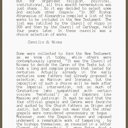
But for organized religion, political,
institutional, all this wealth hermeneutics was
just chaos … So it was decided to select some
and exclude other Gospels: “In 367 Bishop
Athanasius of Alexandria compiled a list of the
works to be included in the New Testament.
The
list was ratified by the Council of Hippo in
393 and then by the Council of Carthage, held
four years later.
In these councils was a
choice selection of works.
Concilio di Nicea
Some were collected to form the New Testament
as we know it today, while others were
contemptuously ignored. “It was the Council of
Nicaea to decide the Canon of the Texts but it
took a long and complex process that lasted for
centuries.
Actually already in the early
centuries some Fathers had already proposed a
selection, as Marcion and Irenaeus, but the
imposition of such a choice will be made after
the Imperial intervention, not so much of
Constantine (who sympathized with certain
visions ‘heretical’) as of
Emperors like
Massimo and Justinian.
It must be said that the
four official gospels and Canons were favorite
and quoted by the Church Fathers as Origen and
Justin, but that does not mean that the other
gospels were considered unnecessary or bogus …
Moreover, even the Gospels chosen and imposed
underwent a remarkable work of tampering
, by
the bishops themselves, as revealed in a letter
Clement of Alexandria: “… when Peter died a