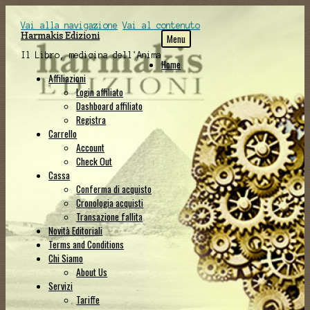
Vai alla navigazione
Vai al contenuto
Harmakis Edizioni
Menu
Il Libro, medicina dell'Anima
Home
Affiliazioni
Login affiliato
Dashboard affiliato
Registra
Carrello
Account
Check Out
Cassa
Conferma di acquisto
Cronologia acquisti
Transazione fallita
Novità Editoriali
Terms and Conditions
Chi Siamo
About Us
Servizi
Tariffe