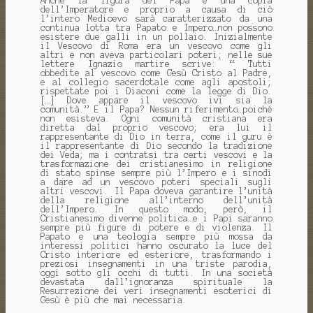
Anche la figura del Papa è una copia
dell’Imperatore e proprio a causa di ciò
l’intero Medioevo sarà caratterizzato da una
continua lotta tra Papato e Impero…non possono
esistere due galli in un pollaio. Inizialmente
il Vescovo di Roma era un vescovo come gli
altri e non aveva particolari poteri; nelle sue
lettere Ignazio martire scrive: “ Tutti
obbedite al vescovo come Gesù Cristo al Padre,
e al collegio sacerdotale come agli apostoli;
rispettate poi i Diaconi come la legge di Dio.
[…] Dove appare il vescovo ivi sia la
comunità.” E il Papa? Nessun riferimento…poiché
non esisteva. Ogni comunità cristiana era
diretta dal proprio vescovo; era lui il
rappresentante di Dio in terra, come il guru è
il rappresentante di Dio secondo la tradizione
dei Veda; ma i contratsi tra certi vescovi e la
trasformazione dei cristianesimo in religione
di stato spinse sempre più l’Impero e i sinodi
a dare ad un vescovo poteri speciali sugli
altri vescovi. Il Papa doveva garantire l’unità
della religione all’interno dell’unità
dell’Impero. In questo modo, però, il
Cristianesimo divenne politica…e i Papi saranno
sempre più figure di potere e di violenza. Il
Papato e una teologia sempre più mossa da
interessi politici hanno oscurato la luce del
Cristo interiore ed esteriore, trasformando i
preziosi insegnamenti in una triste parodia,
oggi sotto gli occhi di tutti. In una società
devastata dall’ignoranza spirituale la
Resurrezione dei veri insegnamenti esoterici di
Gesù è più che mai necessaria.