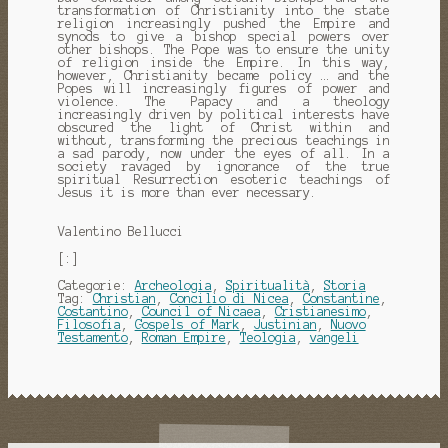
transformation of Christianity into the state
religion increasingly pushed the Empire and
synods to give a bishop special powers over
other bishops.
The Pope was to ensure the unity
of religion inside the Empire.
In this way,
however, Christianity became policy … and the
Popes will increasingly figures of power and
violence.
The Papacy and a theology
increasingly driven by political interests have
obscured the light of Christ within and
without, transforming the precious teachings in
a sad parody, now under the eyes of all.
In a
society ravaged by ignorance of the true
spiritual Resurrection esoteric teachings of
Jesus it is more than ever necessary.
Valentino Bellucci
[:]
Categorie:
Archeologia
,
Spiritualità
,
Storia
Tag:
Christian
,
Concilio di Nicea
,
Constantine
,
Costantino
,
Council of Nicaea
,
Cristianesimo
,
Filosofia
,
Gospels of Mark
,
Justinian
,
Nuovo
Testamento
,
Roman Empire
,
Teologia
,
vangeli