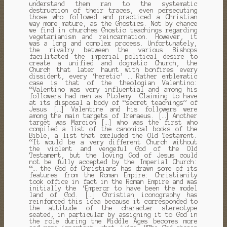
understand them ran to the systematic
destruction of their traces, even persecuting
those who followed and practiced a Christian
way
more mature, as the Gnostics.
Not by chance
we find in churches Gnostic teachings regarding
vegetarianism and reincarnation.
However, it
was a long and complex process.
Unfortunately,
the rivalry between the various Bishops
facilitated the imperial political desire to
create a unified and dogmatic Church, the
Church that later haunt with bonfires every
dissident, every ‘heretic’ … Rather emblematic
case is that of the theologian Valentino:
“Valentino was very influential and
among his
followers had men as Ptolemy.
Claiming to have
at its disposal a body of “secret teachings” of
Jesus […] Valentine and his followers were
among the main targets of Irenaeus.
[…] Another
target was Marcion […] who was the first who
compiled a list of the canonical books of the
Bible, a list that excluded the Old Testament.
“It would be a very different Church without
the violent and vengeful God of the Old
Testament, but the loving God of Jesus could
not be fully accepted by the Imperial Church:
“… the God of Christians has drawn some of its
features from the Roman Empire: Christianity
took office in fact in the Roman Empire and was
initially the
‘Emperor to have been the model
land of God. […] Christian iconography has
reinforced this idea because it corresponded to
the attitude of the character stereotype
seated, in particular by assigning it to God in
the role during the Middle Ages becomes more