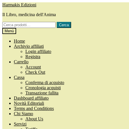
Vai
Vai
Harmakis Edizioni
alla
al
Il Libro, medicina dell'Anima
navigazione
contenuto
Cerca:
Cerca
Menù
Home
Archivio affiliati
Login affiliato
Registra
Carrello
Account
Check Out
Cassa
Conferma di acquisto
Cronologia acquisti
Transazione fallita
Dashboard affiliato
Novità Editoriali
Terms and Conditions
Chi Siamo
About Us
Servizi