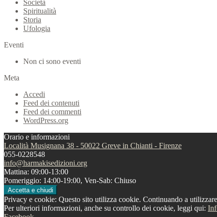
Società
Spiritualità
Storia
Ufologia
Eventi
Non ci sono eventi
Meta
Accedi
Feed dei contenuti
Feed dei commenti
WordPress.org
Orario e informazioni
Località Musignana 38 - 50022 Greve in Chianti - Firenze
055-0228548
info@harmakisedizioni.org
Mattina: 09:00-13:00
Pomeriggio: 14:00-19:00, Ven-Sab: Chiuso
Privacy e cookie: Questo sito utilizza cookie. Continuando a utilizzare 
Per ulteriori informazioni, anche su controllo dei cookie, leggi qui:
In
Facebook