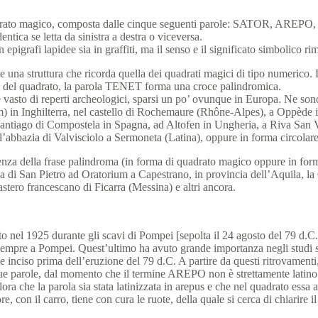
di quadrato magico, composta dalle cinque seguenti parole: SATOR, AR
ntica se letta da sinistra a destra o viceversa.
in epigrafi lapidee sia in graffiti, ma il senso e il significato simbolic
e una struttura che ricorda quella dei quadrati magici di tipo numerico. L
ntro del quadrato, la parola TENET forma una croce palindromica.
asto di reperti archeologici, sparsi un po’ ovunque in Europa. Ne sono s
) in Inghilterra, nel castello di Rochemaure (Rhône-Alpes), a Oppède in
Santiago di Compostela in Spagna, ad Altofen in Ungheria, a Riva San Vi
ll’abbazia di Valvisciolo a Sermoneta (Latina), oppure in forma circolar
presenza della frase palindroma (in forma di quadrato magico oppure in fo
esa di San Pietro ad Oratorium a Capestrano, in provincia dell’Aquila, l
tero francescano di Ficarra (Messina) e altri ancora.
to nel 1925 durante gli scavi di Pompei [sepolta il 24 agosto del 79 d.C.
mpre a Pompei. Quest’ultimo ha avuto grande importanza negli studi stor
nte inciso prima dell’eruzione del 79 d.C. A partire da questi ritrovament
cinque parole, dal momento che il termine AREPO non è strettamente latino
llora che la parola sia stata latinizzata in arepus e che nel quadrato es
, con il carro, tiene con cura le ruote, della quale si cerca di chiarire 