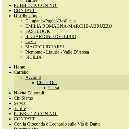
Tariffe
PUBBLICA CON NOI
CONTATTI
Distribuzione
Campania-Puglia-Basilicata
EMILIA ROMAGNA-MARCHE-ABRUZZO
FASTBOOK
IL GIARDINO DEI LIBRI
Lazio
MACROLIBRARSI
Piemonte - Liguria - Valle D’Aosta
SICILIA
Home
Carrello
Account
Check Out
Cassa
Novità Editoriali
Chi Siamo
Servizi
Tariffe
PUBBLICA CON NOI
CONTATTI
Con la Gioconda e Leonardo sulla Via di Dante