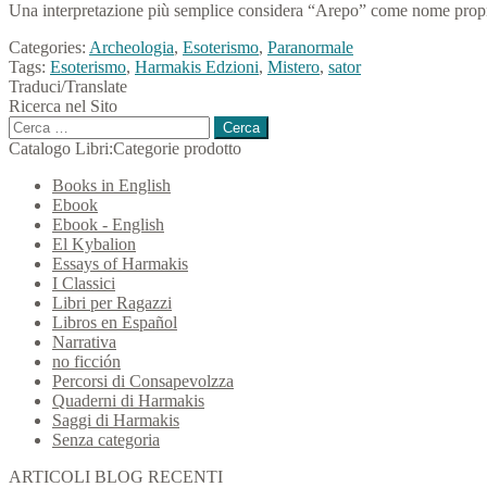
Una interpretazione più semplice considera “Arepo” come nome proprio, 
Categories:
Archeologia
,
Esoterismo
,
Paranormale
Tags:
Esoterismo
,
Harmakis Edzioni
,
Mistero
,
sator
Traduci/Translate
Ricerca nel Sito
Ricerca
per:
Catalogo Libri:Categorie prodotto
Books in English
Ebook
Ebook - English
El Kybalion
Essays of Harmakis
I Classici
Libri per Ragazzi
Libros en Español
Narrativa
no ficción
Percorsi di Consapevolzza
Quaderni di Harmakis
Saggi di Harmakis
Senza categoria
ARTICOLI BLOG RECENTI