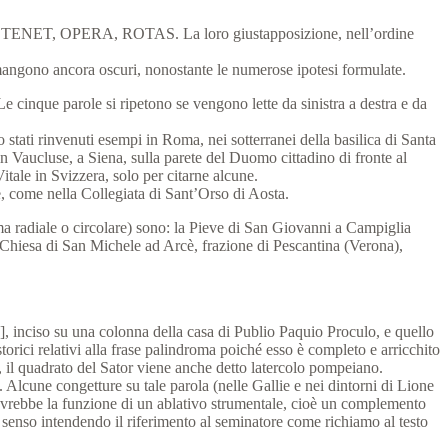
EPO, TENET, OPERA, ROTAS. La loro giustapposizione, nell’ordine
o rimangono ancora oscuri, nonostante le numerose ipotesi formulate.
e cinque parole si ripetono se vengono lette da sinistra a destra e da
tati rinvenuti esempi in Roma, nei sotterranei della basilica di Santa
 Vaucluse, a Siena, sulla parete del Duomo cittadino di fronte al
tale in Svizzera, solo per citarne alcune.
e, come nella Collegiata di Sant’Orso di Aosta.
rma radiale o circolare) sono: la Pieve di San Giovanni a Campiglia
a Chiesa di San Michele ad Arcè, frazione di Pescantina (Verona),
], inciso su una colonna della casa di Publio Paquio Proculo, e quello
ici relativi alla frase palindroma poiché esso è completo e arricchito
i, il quadrato del Sator viene anche detto latercolo pompeiano.
. Alcune congetture su tale parola (nelle Gallie e nei dintorni di Lione
sa avrebbe la funzione di un ablativo strumentale, cioè un complemento
il senso intendendo il riferimento al seminatore come richiamo al testo