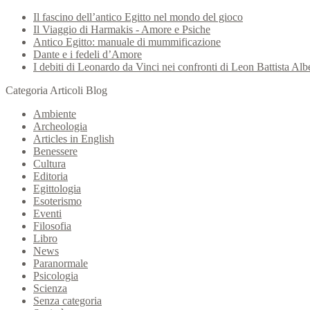
Il fascino dell’antico Egitto nel mondo del gioco
Il Viaggio di Harmakis - Amore e Psiche
Antico Egitto: manuale di mummificazione
Dante e i fedeli d’Amore
I debiti di Leonardo da Vinci nei confronti di Leon Battista Albe
Categoria Articoli Blog
Ambiente
Archeologia
Articles in English
Benessere
Cultura
Editoria
Egittologia
Esoterismo
Eventi
Filosofia
Libro
News
Paranormale
Psicologia
Scienza
Senza categoria