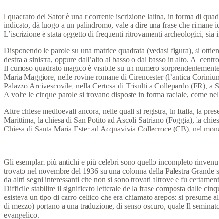
l quadrato del Sator è una ricorrente iscrizione latina, in forma 
indicato, dà luogo a un palindromo, vale a dire una frase che rimane ide
L’iscrizione è stata oggetto di frequenti ritrovamenti archeologici, sia 
Disponendo le parole su una matrice quadrata (vedasi figura), si ottien
destra a sinistra, oppure dall’alto al basso o dal basso in alto. Al ce
Il curioso quadrato magico è visibile su un numero sorprendentemente v
Maria Maggiore, nelle rovine romane di Cirencester (l’antica Corinium
Palazzo Arcivescovile, nella Certosa di Trisulti a Collepardo (FR), a 
A volte le cinque parole si trovano disposte in forma radiale, come ne
Altre chiese medioevali ancora, nelle quali si registra, in Italia, la 
Marittima, la chiesa di San Potito ad Ascoli Satriano (Foggia), la chi
Chiesa di Santa Maria Ester ad Acquavivia Collecroce (CB), nel monas
Gli esemplari più antichi e più celebri sono quello incompleto rinvenu
trovato nel novembre del 1936 su una colonna della Palestra Grande se
da altri segni interessanti che non si sono trovati altrove e fu certame
Difficile stabilire il significato letterale della frase composta dalle 
esisteva un tipo di carro celtico che era chiamato arepos: si presume a
di mezzo) portano a una traduzione, di senso oscuro, quale Il seminatore
evangelico.