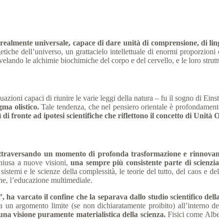
 realmente universale, capace di dare unità di
comprensione, di lin
getiche dell’universo, un grattacielo intellettuale di enormi proporzio
velando le alchimie biochimiche del corpo e del cervello, e le loro strutt
zioni capaci di riunire le varie leggi della natura – fu il sogno di Eins
gma olistico.
Tale tendenza, che nel pensiero orientale è profondamente i
di fronte ad ipotesi scientifiche che riflettono il concetto di Unità O
a attraversando un momento di profonda trasformazione e rinnova
chiusa a nuove visioni,
una sempre più consistente parte di scienzia
istemi e le scienze della complessità, le teorie del tutto, del caos e del
iche, l’educazione multimediale.
, ha varcato il confine che la separava dallo studio scientifico del
 un argomento limite (se non dichiaratamente proibito) all’interno del
 una visione puramente materialistica della scienza.
Fisici come Albe