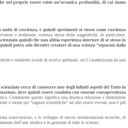
e nel proprio essere esiste un’oceanica profondità, di cui siamo
 unità di coscienza, e quindi sperimenti sé stesso come coscienza
tore o testimone, essenza stessa della soggettività. In particolare,
cienziato quindi che non abbia esperienza interiore di sé stesso in
uindi potrà solo divenire creatore di una scienza “separata dalla
ntiche e moderne scuole di ricerca spirituale, ed è caratterizzata da una
ienziato cerca di conoscere uno degli infiniti aspetti del Tutto in
entazione, deve quindi essere condotta con enorme consapevolezza
istica. Certamente questo significa una drastica riduzione e limitazione
ne o morte per “ragioni scientifiche” ad altri esseri viventi, non è più
enta osservazione, e lo sviluppo di nuove strumentazioni tecniche, di
amento dell’arte medica e in generale di tutte le scienze.