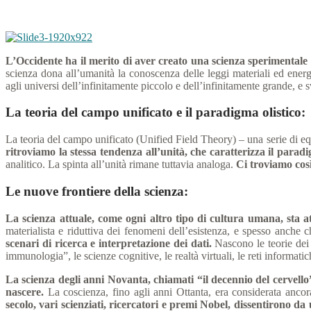
L’Occidente ha il merito di aver creato una scienza sperimentale
scienza dona all’umanità la conoscenza delle leggi materiali ed ener
agli universi dell’infinitamente piccolo e dell’infinitamente grande, e s
La teoria del campo unificato e il paradigma olistico
:
La teoria del campo unificato (Unified Field Theory) – una serie di equa
ritroviamo la stessa tendenza all’unità, che caratterizza il paradi
analitico. La spinta all’unità rimane tuttavia analoga.
Ci troviamo così 
Le nuove frontiere della scienza
:
La scienza attuale, come ogni altro tipo di cultura umana, st
materialista e riduttiva dei fenomeni dell’esistenza, e spesso anche 
scenari di ricerca e interpretazione dei dati.
Nascono le teorie dei s
immunologia”, le scienze cognitive, le realtà virtuali, le reti informat
La scienza degli anni Novanta, chiamati “il decennio del cervello”
nascere.
La coscienza, fino agli anni Ottanta, era considerata ancora
secolo, vari scienziati, ricercatori e premi Nobel, dissentirono da