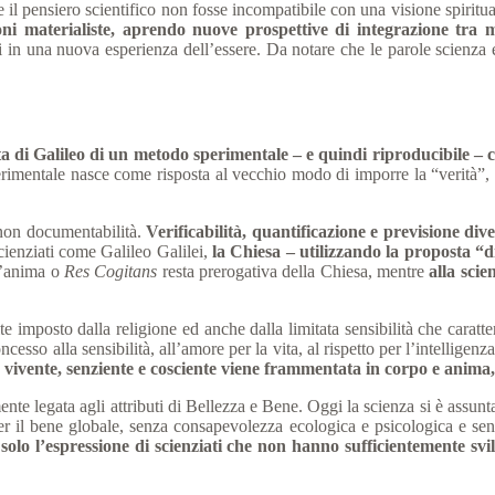
l pensiero scientifico non fosse incompatibile con una visione spirit
i materialiste, aprendo nuove prospettive di integrazione tra m
ci in una nuova esperienza dell’essere. Da notare che le parole scienza e
 di Galileo di un metodo sperimentale – e quindi riproducibile – ch
imentale nasce come risposta al vecchio modo di imporre la “verità”, i
a non documentabilità.
Verificabilità, quantificazione e previsione dive
cienziati come Galileo Galilei,
la Chiesa – utilizzando la proposta “d
 l’anima o
Res Cogitans
resta prerogativa della Chiesa, mentre
alla scie
te imposto dalla religione ed anche dalla limitata sensibilità che carat
esso alla sensibilità, all’amore per la vita, al rispetto per l’intelligen
ità vivente, senziente e cosciente viene frammentata in corpo e anima
mente legata agli attributi di Bellezza e Bene. Oggi la scienza si è assunta 
per il bene globale, senza consapevolezza ecologica e psicologica e senz
 è solo l’espressione di scienziati che non hanno sufficientemente