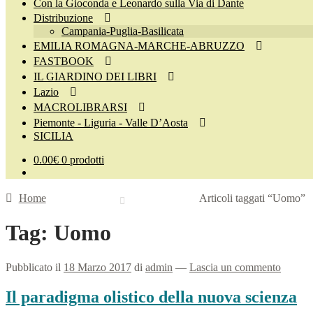
Con la Gioconda e Leonardo sulla Via di Dante
Distribuzione
Campania-Puglia-Basilicata
EMILIA ROMAGNA-MARCHE-ABRUZZO
FASTBOOK
IL GIARDINO DEI LIBRI
Lazio
MACROLIBRARSI
Piemonte - Liguria - Valle D’Aosta
SICILIA
0.00
€
0 prodotti
Home
Articoli taggati “Uomo”
Tag:
Uomo
Pubblicato il
18 Marzo 2017
di
admin
—
Lascia un commento
Il paradigma olistico della nuova scienza