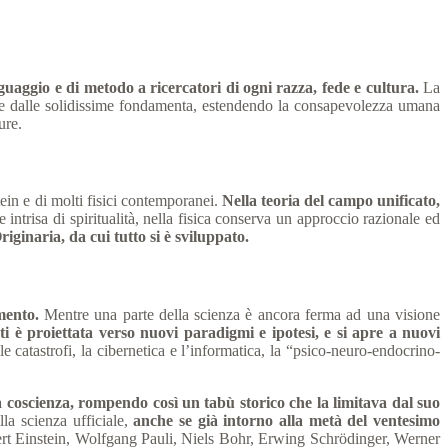
guaggio e di metodo a ricercatori di ogni razza, fede e cultura.
La
ni e dalle solidissime fondamenta, estendendo la consapevolezza umana
ure.
tein e di molti fisici contemporanei.
Nella teoria del campo unificato,
ntrisa di spiritualità, nella fisica conserva un approccio razionale ed
riginaria, da cui tutto si è sviluppato.
mento.
Mentre una parte della scienza è ancora ferma ad una visione
ti è proiettata verso nuovi paradigmi e ipotesi, e si apre a nuovi
le catastrofi, la cibernetica e l’informatica, la “psico-neuro-endocrino-
la coscienza, rompendo così un tabù storico che la limitava dal suo
la scienza ufficiale,
anche se già intorno alla metà del ventesimo
rt Einstein, Wolfgang Pauli, Niels Bohr, Erwing Schrödinger, Werner