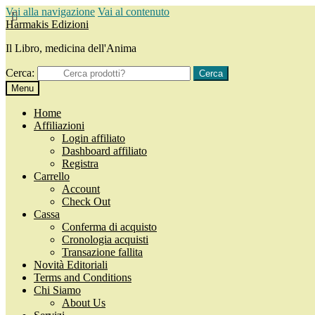
Vai alla navigazione
Vai al contenuto
Harmakis Edizioni
Il Libro, medicina dell'Anima
Cerca:
Cerca
Menu
Home
Affiliazioni
Login affiliato
Dashboard affiliato
Registra
Carrello
Account
Check Out
Cassa
Conferma di acquisto
Cronologia acquisti
Transazione fallita
Novità Editoriali
Terms and Conditions
Chi Siamo
About Us