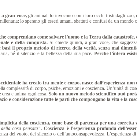
 a gran voce,
gli animali lo invocano con i loro occhi tristi dagli zoo,
illenaria; lo sperano gli esseri umani, sbattuti e confusi da un mondo c
 che comprendano come salvare l’uomo e la Terra dalla catastrofe, 
nale e della conquista.
Si chiede quindi, a gran voce, che saggezza, 
si il proprio metodo di ricerca della verità, senza mai dimenticar
’aria, né il silenzio e la bellezza della sua pace.
Perché l’intera esis
occidentale ha creato tra mente e corpo, nasce dall’esperienza non un
lla complessità di corpo, psiche, emozioni e coscienza. Un’unità di cosci
he crea e anima ogni cosa.
Solo un nuovo metodo scientifico può port
azio e considerazione tutte le parti che compongono la vita e la cosci
mplicita della coscienza, come base di partenza per una corretta v
 della cosa pensata”
.
Coscienza è l’esperienza profonda dell’esser
za del vuoto, del silenzio o dell’autoconsapevolezza. L’esperienza di sé