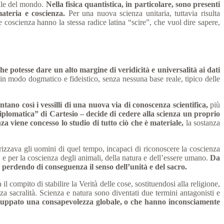
uale del mondo.
Nella fisica quantistica, in particolare, sono presenti
ateria e coscienza.
Per una nuova scienza unitaria, tuttavia risulta
 coscienza hanno la stessa radice latina “scire”, che vuol dire sapere,
e potesse dare un alto margine di veridicità e universalità ai dati
n modo dogmatico e fideistico, senza nessuna base reale, tipico delle
ntano così i vessilli di una nuova via di conoscenza scientifica,
più
iplomatica” di Cartesio – decide di cedere alla scienza un proprio
nza viene concesso lo studio di tutto ciò che è materiale,
la sostanza
terizzava gli uomini di quel tempo, incapaci di riconoscere la coscienza
za e per la coscienza degli animali, della natura e dell’essere umano.
Da
, perdendo di conseguenza il senso dell’unità e del sacro.
il compito di stabilire la Verità delle cose, sostituendosi alla religione,
a sacralità. Scienza e natura sono diventati due termini antagonisti e
 sviluppato una consapevolezza globale, o che hanno inconsciamente