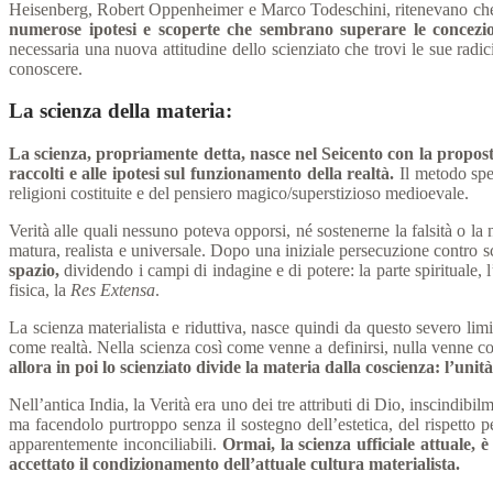
Heisenberg, Robert Oppenheimer e Marco Todeschini, ritenevano che i
numerose ipotesi e scoperte che sembrano superare le concezion
necessaria una nuova attitudine dello scienziato che trovi le sue radi
conoscere.
La scienza della materia
:
La scienza, propriamente detta, nasce nel Seicento con la proposta
raccolti e alle ipotesi sul funzionamento della realtà.
Il metodo sper
religioni costituite e del pensiero magico/superstizioso medioevale.
Verità alle quali nessuno poteva opporsi, né sostenerne la falsità o l
matura, realista e universale. Dopo una iniziale persecuzione contro s
spazio,
dividendo i campi di indagine e di potere: la parte spirituale,
fisica, la
Res Extensa
.
La scienza materialista e riduttiva, nasce quindi da questo severo limi
come realtà. Nella scienza così come venne a definirsi, nulla venne conc
allora in poi lo scienziato divide la materia dalla coscienza: l’un
Nell’antica India, la Verità era uno dei tre attributi di Dio, inscindibil
ma facendolo purtroppo senza il sostegno dell’estetica, del rispetto 
apparentemente inconciliabili.
Ormai, la scienza ufficiale attuale,
accettato il condizionamento dell’attuale cultura materialista.