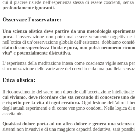
cui il piacere risiede nell’esperienza stessa di essere coscienti, senza
profondamente ignoranti.
Osservare l’osservatore
:
Una scienza olistica deve partire da una metodologia sperimental
pura.
L’osservazione non potrà mai essere veramente oggettiva e imp
nell’ottica di un’osservazione globale dell’esistenza, dobbiamo conside
stato di consapevolezza fluida e pura, non potrà nemmeno riconos
vita” e potenzialmente distruttiva.
L’esperienza della meditazione intesa come coscienza vigile senza pensie
sincronizzazione delle varie aree del cervello e da una parallela sensazi
Etica olistica
:
Il riconoscimento del sacro non dipende dall’accettazione intellettuale
cui viviamo, deve ricordare che sta cercando di conoscere uno dei v
e rispetto per la vita di ogni creatura.
Ogni lesione dell’altrui libe
degli attuali esperimenti e di come vengono condotti. Nella logica di u
accettabile.
Qualsiasi dolore porta ad un altro dolore e genera una scienza d
sistemi non invasivi e di una maggiore capacità deduttiva, sarà possibil