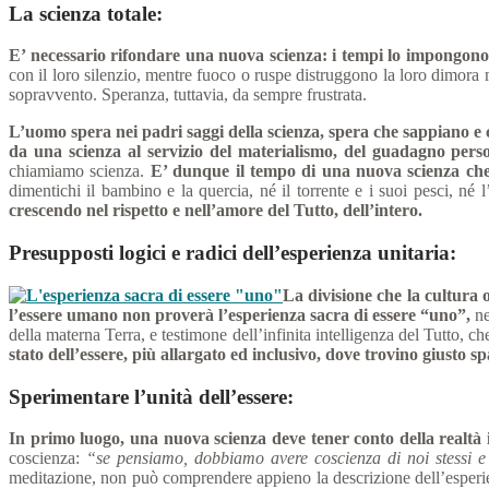
La scienza totale
:
E’ necessario rifondare una nuova scienza: i tempi lo impongono
con il loro silenzio, mentre fuoco o ruspe distruggono la loro dimora m
sopravvento. Speranza, tuttavia, da sempre frustrata.
L’uomo spera nei padri saggi della scienza, spera che sappiano e
da una scienza al servizio del materialismo, del guadagno perso
chiamiamo scienza.
E’ dunque il tempo di una nuova scienza che ba
dimentichi il bambino e la quercia, né il torrente e i suoi pesci, né l
crescendo nel rispetto e nell’amore del Tutto, dell’intero.
Presupposti logici e radici dell’esperienza unitaria:
La divisione che la cultura 
l’essere umano non proverà l’esperienza sacra di essere “uno”,
ne
della materna Terra, e testimone dell’infinita intelligenza del Tutto, c
stato dell’essere, più allargato ed inclusivo, dove trovino giusto sp
Sperimentare l’unità dell’essere
:
In primo luogo, una nuova scienza deve tener conto della realtà i
coscienza:
“se pensiamo, dobbiamo avere coscienza di noi stessi e
meditazione, non può comprendere appieno la descrizione dell’esperien