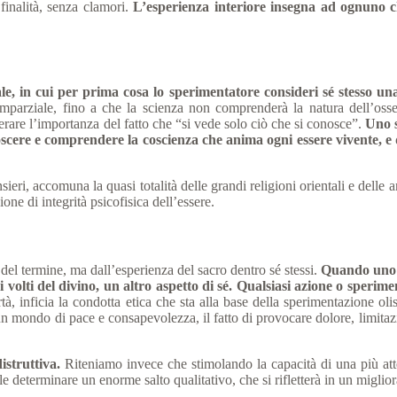
 finalità, senza clamori.
L’esperienza interiore insegna ad ognuno ch
e, in cui per prima cosa lo sperimentatore consideri sé stesso una
arziale, fino a che la scienza non comprenderà la natura dell’osserva
rare l’importanza del fatto che “si vede solo ciò che si conosce”.
Uno s
cere e comprendere la coscienza che anima ogni essere vivente, e q
ri, accomuna la quasi totalità delle grandi religioni orientali e delle a
one di integrità psicofisica dell’essere.
 del termine, ma dall’esperienza del sacro dentro sé stessi.
Quando uno sc
olti del divino, un altro aspetto di sé.
Qualsiasi azione o sperim
rtà, inficia la condotta etica che sta alla base della sperimentazione ol
n mondo di pace e consapevolezza, il fatto di provocare dolore, limitazio
istruttiva.
Riteniamo invece che stimolando la capacità di una più att
e determinare un enorme salto qualitativo, che si rifletterà in un miglior