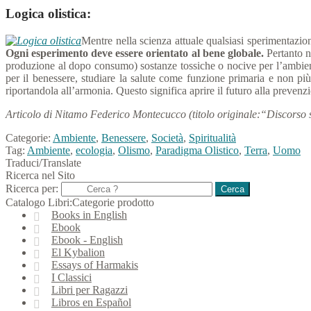
Logica olistica:
Mentre nella scienza attuale qualsiasi sperimentazi
Ogni esperimento deve essere orientato al bene globale.
Pertanto n
produzione al dopo consumo) sostanze tossiche o nocive per l’ambiente
per il benessere, studiare la salute come funzione primaria e non più 
riportandola all’armonia. Questo significa aprire il futuro alla preven
Articolo di Nitamo Federico Montecucco (titolo originale:
“Discorso s
Categorie:
Ambiente
,
Benessere
,
Società
,
Spiritualità
Tag:
Ambiente
,
ecologia
,
Olismo
,
Paradigma Olistico
,
Terra
,
Uomo
Traduci/Translate
Ricerca nel Sito
Ricerca per:
Catalogo Libri:Categorie prodotto
Books in English
Ebook
Ebook - English
El Kybalion
Essays of Harmakis
I Classici
Libri per Ragazzi
Libros en Español