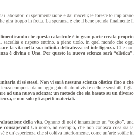
 dai laboratori di sperimentazione e dai macelli; le foreste lo implorano
he gira troppo in fretta. La speranza è che il bene prenda finalmente il
dimenticando che questa catastrofe è in gran parte creata proprio
sacralità e rispetto entrino, a pieno titolo, in quel mondo che oggi
e la vita nella sua infinita delicatezza ed intelligenza.
Che non
tenza è divina e Una. Per questo la nuova scienza sarà “olistica”,
itaria di sé stessi. Non vi sarà nessuna scienza olistica fino a che
enza composta da un aggregato di atomi vivi e cellule sensibili, figlia
are ad una nuova scienza: un metodo che sia basato su un diverso
enza, e non solo gli aspetti materiali.
alutazione della vita.
Ognuno di noi è innanzitutto un “cogito”, una
e consapevoli!
Un uomo, ad esempio, che non conosca cosa sia la
 è un’esperienza che si coltiva interiormente, come un’arte sottile in