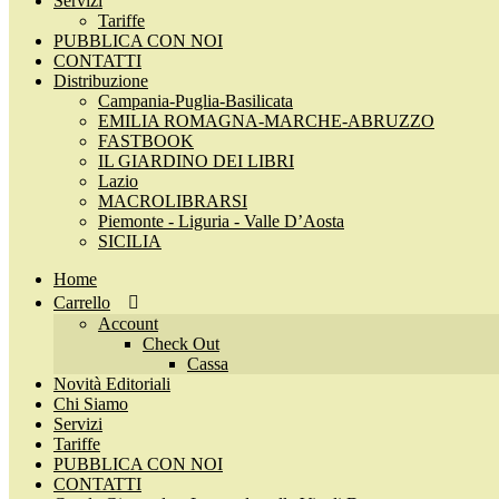
Servizi
Tariffe
PUBBLICA CON NOI
CONTATTI
Distribuzione
Campania-Puglia-Basilicata
EMILIA ROMAGNA-MARCHE-ABRUZZO
FASTBOOK
IL GIARDINO DEI LIBRI
Lazio
MACROLIBRARSI
Piemonte - Liguria - Valle D’Aosta
SICILIA
Home
Carrello
Account
Check Out
Cassa
Novità Editoriali
Chi Siamo
Servizi
Tariffe
PUBBLICA CON NOI
CONTATTI