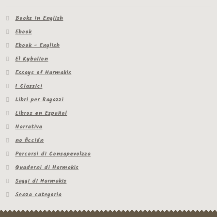
Books in English
Ebook
Ebook - English
El Kybalion
Essays of Harmakis
I Classici
Libri per Ragazzi
Libros en Español
Narrativa
no ficción
Percorsi di Consapevolzza
Quaderni di Harmakis
Saggi di Harmakis
Senza categoria