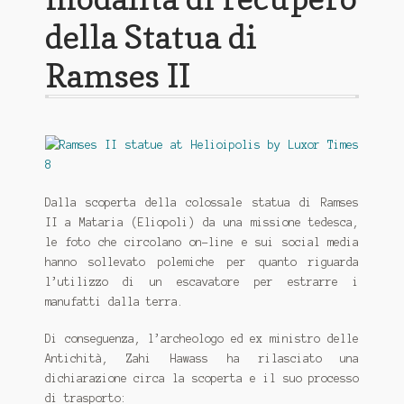
Con la Gioconda e Leonardo sulla Via di Dante
della Statua di
Distribuzione
Ramses II
EMILIA ROMAGNA-MARCHE-ABRUZZO
FASTBOOK
IL GIARDINO DEI LIBRI
Dalla scoperta della colossale statua di Ramses
Lazio
II a Mataria (Eliopoli) da una missione tedesca,
le foto che circolano on-line e sui social media
MACROLIBRARSI
hanno sollevato polemiche per quanto riguarda
l’utilizzo di un escavatore per estrarre i
Piemonte - Liguria - Valle D’Aosta
manufatti dalla terra.
SICILIA
Di conseguenza, l’archeologo ed ex ministro delle
Antichità, Zahi Hawass ha rilasciato una
dichiarazione circa la scoperta e il suo processo
di trasporto: