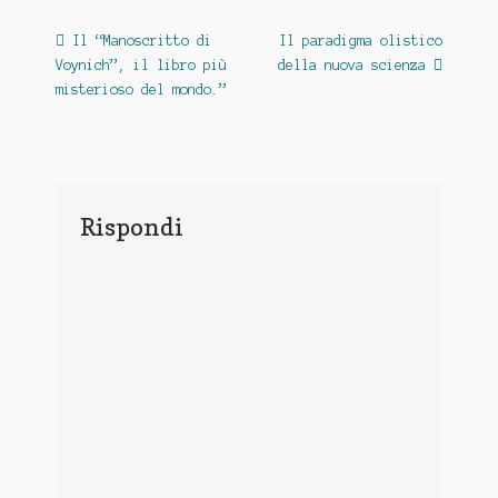
Navigazione
Previous
Next
Il “Manoscritto di
Il paradigma olistico
post:
post:
Voynich”, il libro più
della nuova scienza
articoli
misterioso del mondo.”
Rispondi