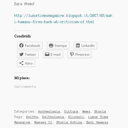
Sara Ahmed
http://luxortimesmagazine.blogspot.it/2017/03/zah
i-hawass-fires-back-at-criticism-of.html
Condividi:
Facebook
Stampa
LinkedIn
Twitter
E-mail
Pinterest
Altro
Mi piace:
Caricamento...
Categories:
Archeologia
,
Cultura
,
News
,
Storia
Tags:
Egitto
,
Egittologia
,
Eliopoli
,
Luxor Time
Magazine
,
Ramses II
,
Storia Antica
,
Zahi Hawass