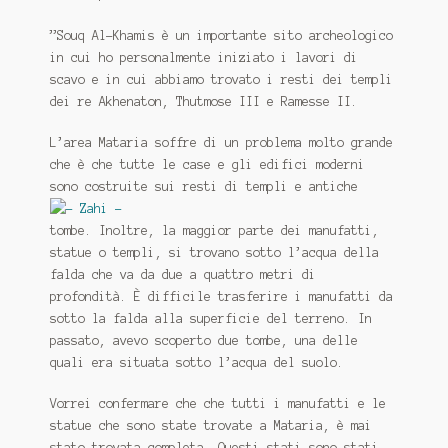
”Souq Al-Khamis è un importante sito archeologico
in cui ho personalmente iniziato i lavori di
scavo e in cui abbiamo trovato i resti dei templi
dei re Akhenaton, Thutmose III e Ramesse II.
L’area Mataria soffre di un problema molto grande
che è che tutte le case e gli edifici moderni
sono costruite sui resti di templi e a
ntiche
tombe.
Inoltre, la maggior parte dei manufatti,
statue o templi, si trovano sotto l’acqua della
falda che va da due a quattro metri di
profondità.
È difficile trasferire i manufatti da
sotto la falda alla superficie del terreno.
In
passato, avevo scoperto due tombe, una delle
quali era situata sotto l’acqua del suolo.
Vorrei confermare che che tutti i manufatti e le
statue che sono state trovate a Mataria, è mai
stato trovata completa.
Questi stati sono stati