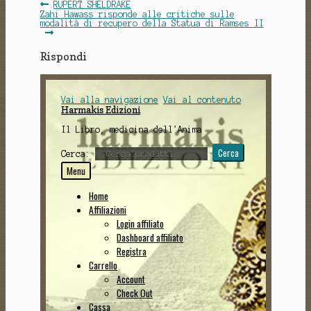
Navigazione
Articolo
RUPERT SHELDRAKE
precedente:
Articolo
Zahi Hawass risponde alle critiche sulle
articoli
successivo:
modalità di recupero della Statua di Ramses II
Rispondi