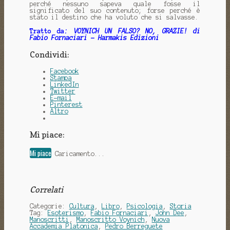
perché nessuno sapeva quale fosse il
significato del suo contenuto; forse perché è
stato il destino che ha voluto che si salvasse.
Tratto da
: VOYNICH UN FALSO? NO, GRAZIE! di
Fabio Fornaciari - Harmakis Edizioni
Condividi:
Facebook
Stampa
LinkedIn
Twitter
E-mail
Pinterest
Altro
Mi piace:
Mi piace
Caricamento...
Correlati
Categorie:
Cultura
,
Libro
,
Psicologia
,
Storia
Tag:
Esoterismo
,
Fabio Fornaciari
,
John Dee
,
Manoscritti
,
Manoscritto Voynich
,
Nuova
Accademia Platonica
,
Pedro Berreguete