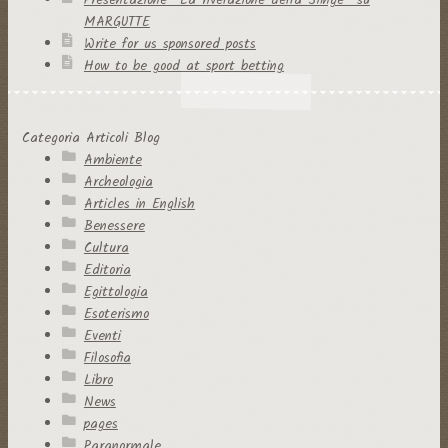
Presentazione “La rivelazione della Sfinge” su
MARGUTTE
Write for us sponsored posts
How to be good at sport betting
Categoria Articoli Blog
Ambiente
Archeologia
Articles in English
Benessere
Cultura
Editoria
Egittologia
Esoterismo
Eventi
Filosofia
Libro
News
pages
Paranormale