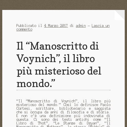
Pubblicato il
4 Marzo 2017
di
admin
—
Lascia un
commento
Il “Manoscritto di
Voynich”, il libro
più misterioso del
mondo.”
“Il “Manoscritto di Voynich”, il libro più
misterioso del mondo.” Così lo definisce Paolo
Cortesi, scrittore, bibliotecario e saggista
che si occupa da anni di filosofia e di storia.
E non c’è una definizione più indovinata di
questa. Ci sono dei testi antichi come “Il
Libro di Thot”, “Le Stanze di Dzyan”, “Il
Manoscritto di Mathers”, la stessa “Bibbia” di