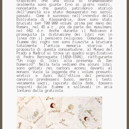
tradizioni che una volta si tramandavano
oralmente sono giunte fino ai giorni nostri,
nonostante che questo patrimonio storico
dell’umanità sia stato depauperato nei secoli
passati. Come è successo nell’incendio della
Biblioteca di Alessandria, dove sono stati
bruciati ben 700.000 volumi prima per mano dei
Romani, nel 45 a.c., poi da parte dei musulmani
nel 642 d.c. Anche durante il Medioevo è
proseguita la distruzione dei libri non in
linea con il pensiero religioso. Comunque, le
fiamme dei roghi non sono riuscite a bruciare
totalmente l’antica memoria storica. A
proposito di questa consuetudine, al Museo del
Prado a Madrid si trova un quadro significativo
di Pedro Berreguete (1450–1504), raffigurante
“Un rogo di libri alla presenza di San
Domenico”. Nella tela vediamo che alcuni libri
sono gettati nei carboni accesi davanti al
monaco. Vuole la leggenda che i volumi presunti
eretici e fuori dall’ottica del pensiero
canonico prendessero fuoco, mentre i testi
veramente sacri, ispirati dalla fede, fossero
respinti dalle fiamme e sollevati in aria
lontano dalla graticola.