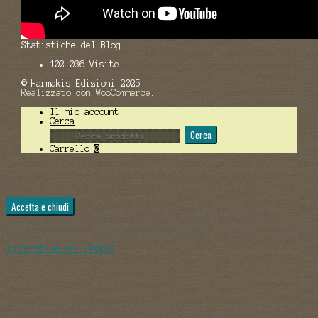
Statistiche del Blog
102.036 Visite
© Harmakis Edizioni 2025
Realizzato con WooCommerce
.
Il mio account
Cerca
Cerca:
Cerca
Carrello
0
%d
Privacy & Cookies: This site uses cookies. By continuing to
use this website, you agree to their use.
To find out more, including how to control cookies, see here:
Informativa sui cookie