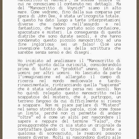
cui ne conosciamo il contenuto nei dettagli. Ma
del “Manoscritto di Voynich” siamo in alto
mare. Come vedremo, fino dalla sua comparsa per
opera di John Dee, è stata un’incognita totale.
E questo ha dato luogo a tante interpretazioni
diverse che cadono nell’assurdo e nel
fantastico, che hanno portato solo confusione,
spaccature e misteri. La conseguenza di queste
diatribe che sono durate secoli, è che hanno
condannato questo piccolo manoscritto ad una
fine ingloriosa: sei un falso! Cioè una
invenzione totale, sia della scrittura che
sarebbe senza senso e dei disegni.
Ho iniziato ad analizzare il “Manoscritto di
Voynich” spinto dalla curiosità, considerandolo
prima di tutto un “prodotto” umano, fatto da
uomini per altri uomini. Ho lasciato da parte
l’immaginazione ed allargato il campo di
ricerca nel mondo medioevale e tardo-
rinascimentale, rintracciando quella “sapienza”
che è stata volutamente persa nei secoli. Non
ho quindi relegato questo manoscritto nelle
scappatoie del mistero, che è, purtroppo, un
terreno fangoso da cui difficilmente si riesce
a scappare. Non mi piace parlare di “Mistero”
nel senso stretto della parola, cioè come fosse
un limite, perché non ci permette di andare
“oltre” ed è come un alibi per nascondere il
sapere e neppure del termine “Falso”, che
presupporrebbe che ci sia stato un originale da
contraffare.Quando ci troviamo di fronte a
qualcosa di sconosciuto, le reazioni possono
essere diverse. Molti si nascondono dietro alle