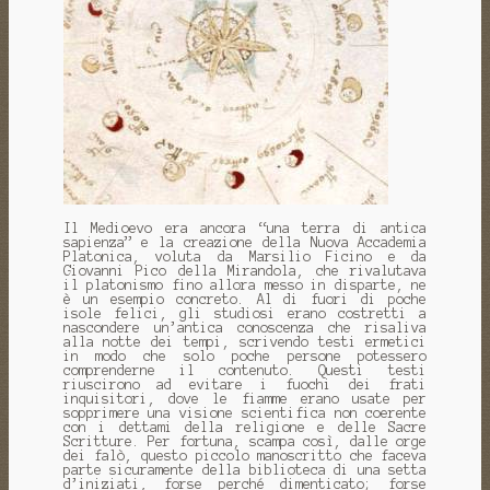
Il Medioevo era ancora “una terra di antica
sapienza” e la creazione della Nuova Accademia
Platonica, voluta da Marsilio Ficino e da
Giovanni Pico della Mirandola, che rivalutava
il platonismo fino allora messo in disparte, ne
è un esempio concreto. Al di fuori di poche
isole felici, gli studiosi erano costretti a
nascondere un’antica conoscenza che risaliva
alla notte dei tempi, scrivendo testi ermetici
in modo che solo poche persone potessero
comprenderne il contenuto. Questi testi
riuscirono ad evitare i fuochi dei frati
inquisitori, dove le fiamme erano usate per
sopprimere una visione scientifica non coerente
con i dettami della religione e delle Sacre
Scritture. Per fortuna, scampa così, dalle orge
dei falò, questo piccolo manoscritto che faceva
parte sicuramente della biblioteca di una setta
d’iniziati, forse perché dimenticato; forse