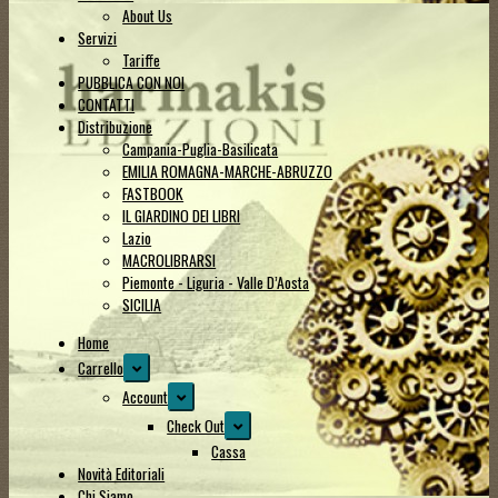
About Us
Servizi
Tariffe
PUBBLICA CON NOI
CONTATTI
Distribuzione
Campania-Puglia-Basilicata
EMILIA ROMAGNA-MARCHE-ABRUZZO
FASTBOOK
IL GIARDINO DEI LIBRI
Lazio
MACROLIBRARSI
Piemonte - Liguria - Valle D’Aosta
SICILIA
Home
Espandi
Carrello
il
Espandi
Account
menu
il
Espandi
Check Out
child
menu
il
Cassa
child
menu
Novità Editoriali
child
Chi Siamo