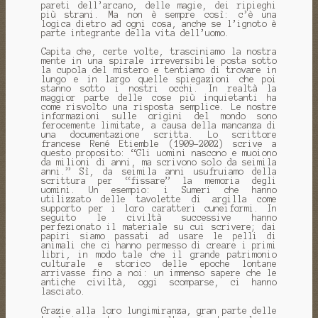
pareti dell’arcano, delle magie, dei ripieghi
più strani. Ma non è sempre così: c’è una
logica dietro ad ogni cosa, anche se l’ignoto è
parte integrante della vita dell’uomo.
Capita che, certe volte, trasciniamo la nostra
mente in una spirale irreversibile posta sotto
la cupola del mistero e tentiamo di trovare in
lungo e in largo quelle spiegazioni che poi
stanno sotto i nostri occhi. In realtà la
maggior parte delle cose più inquietanti ha
come risvolto una risposta semplice. Le nostre
informazioni sulle origini del mondo sono
ferocemente limitate, a causa della mancanza di
una documentazione scritta. Lo scrittore
francese René Etiemble (1909–2002) scrive a
questo proposito: “Gli uomini nascono e muoiono
da milioni di anni, ma scrivono solo da seimila
anni.” Sì, da seimila anni usufruiamo della
scrittura per “fissare” la memoria degli
uomini. Un esempio: i Sumeri che hanno
utilizzato delle tavolette di argilla come
supporto per i loro caratteri cuneiformi. In
seguito le civiltà successive hanno
perfezionato il materiale su cui scrivere; dai
papiri siamo passati ad usare le pelli di
animali che ci hanno permesso di creare i primi
libri, in modo tale che il grande patrimonio
culturale e storico delle epoche lontane
arrivasse fino a noi: un immenso sapere che le
antiche civiltà, oggi scomparse, ci hanno
lasciato.
Grazie alla loro lungimiranza, gran parte delle