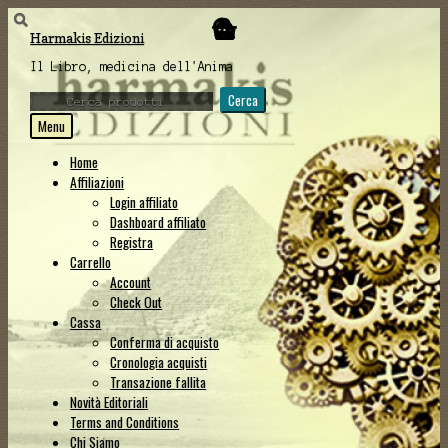
Vai
Vai
Harmakis Edizioni
alla
al
navigazione
contenuto
Il Libro, medicina dell'Anima
Cerca:
Cerca
Menu
Home
Affiliazioni
Login affiliato
Dashboard affiliato
Registra
Carrello
Account
Check Out
Cassa
Conferma di acquisto
Cronologia acquisti
Transazione fallita
Novità Editoriali
Terms and Conditions
Chi Siamo