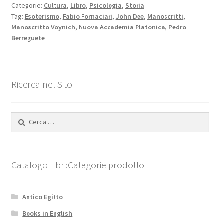
Categorie:
Cultura
,
Libro
,
Psicologia
,
Storia
Tag:
Esoterismo
,
Fabio Fornaciari
,
John Dee
,
Manoscritti
,
Manoscritto Voynich
,
Nuova Accademia Platonica
,
Pedro
Berreguete
Ricerca nel Sito
Ricerca
per:
Catalogo Libri:Categorie prodotto
Antico Egitto
Books in English