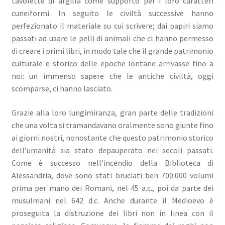
tavolette di argilla come supporto per i loro caratteri
cuneiformi. In seguito le civiltà successive hanno
perfezionato il materiale su cui scrivere; dai papiri siamo
passati ad usare le pelli di animali che ci hanno permesso
di creare i primi libri, in modo tale che il grande patrimonio
culturale e storico delle epoche lontane arrivasse fino a
noi: un immenso sapere che le antiche civiltà, oggi
scomparse, ci hanno lasciato.
Grazie alla loro lungimiranza, gran parte delle tradizioni
che una volta si tramandavano oralmente sono giunte fino
ai giorni nostri, nonostante che questo patrimonio storico
dell’umanità sia stato depauperato nei secoli passati.
Come è successo nell’incendio della Biblioteca di
Alessandria, dove sono stati bruciati ben 700.000 volumi
prima per mano dei Romani, nel 45 a.c., poi da parte dei
musulmani nel 642 d.c. Anche durante il Medioevo è
proseguita la distruzione dei libri non in linea con il