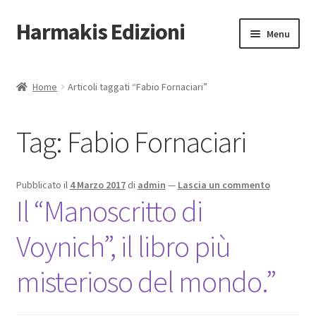
Harmakis Edizioni
Vai
Vai
Menu
alla
al
navigazione
contenuto
Home
Home
Articoli taggati “Fabio Fornaciari”
Espandi
Carrello
il
Tag:
Fabio Fornaciari
menu
Novità Editoriali
child
Chi Siamo
Pubblicato il
4 Marzo 2017
di
admin
—
Lascia un commento
Il “Manoscritto di
Servizi
Voynich”, il libro più
Tariffe
misterioso del mondo.”
PUBBLICA CON NOI