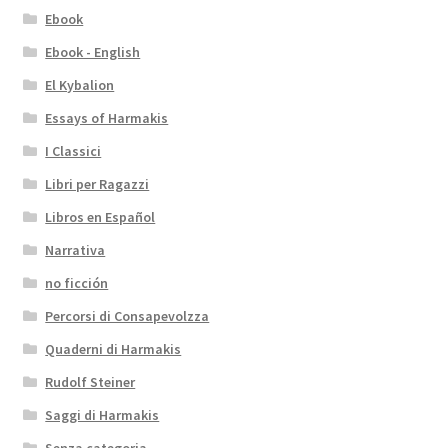
Ebook
Ebook - English
El Kybalion
Essays of Harmakis
I Classici
Libri per Ragazzi
Libros en Español
Narrativa
no ficción
Percorsi di Consapevolzza
Quaderni di Harmakis
Rudolf Steiner
Saggi di Harmakis