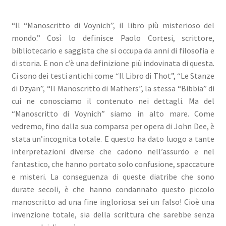
CONTATTI
“Il “Manoscritto di Voynich”, il libro più misterioso del
Con la Gioconda e Leonardo sulla Via di Dante
mondo.” Così lo definisce Paolo Cortesi, scrittore,
bibliotecario e saggista che si occupa da anni di filosofia e
Espandi
Distribuzione
di storia. E non c’è una definizione più indovinata di questa.
il
Ci sono dei testi antichi come “Il Libro di Thot”, “Le Stanze
menu
Espandi
di Dzyan”, “Il Manoscritto di Mathers”, la stessa “Bibbia” di
EMILIA ROMAGNA-MARCHE-ABRUZZO
child
il
cui ne conosciamo il contenuto nei dettagli. Ma del
menu
“Manoscritto di Voynich” siamo in alto mare. Come
Espandi
FASTBOOK
child
vedremo, fino dalla sua comparsa per opera di John Dee, è
il
stata un’incognita totale. E questo ha dato luogo a tante
menu
Espandi
IL GIARDINO DEI LIBRI
interpretazioni diverse che cadono nell’assurdo e nel
child
il
fantastico, che hanno portato solo confusione, spaccature
menu
Espandi
Lazio
e misteri. La conseguenza di queste diatribe che sono
child
il
durate secoli, è che hanno condannato questo piccolo
menu
Espandi
MACROLIBRARSI
manoscritto ad una fine ingloriosa: sei un falso! Cioè una
child
il
invenzione totale, sia della scrittura che sarebbe senza
menu
Espandi
Piemonte - Liguria - Valle D’Aosta