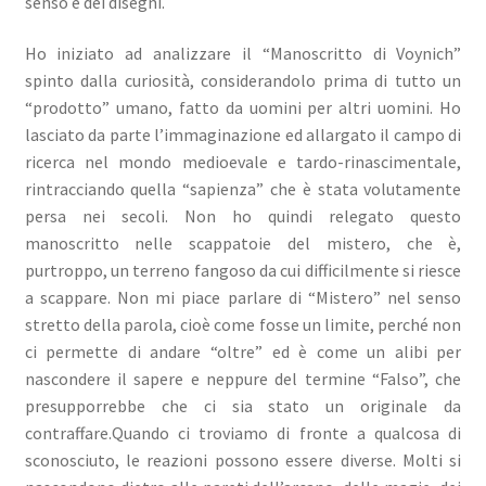
senso e dei disegni.
child
il
menu
SICILIA
Ho iniziato ad analizzare il “Manoscritto di Voynich”
child
spinto dalla curiosità, considerandolo prima di tutto un
“prodotto” umano, fatto da uomini per altri uomini. Ho
lasciato da parte l’immaginazione ed allargato il campo di
ricerca nel mondo medioevale e tardo-rinascimentale,
rintracciando quella “sapienza” che è stata volutamente
persa nei secoli. Non ho quindi relegato questo
manoscritto nelle scappatoie del mistero, che è,
purtroppo, un terreno fangoso da cui difficilmente si riesce
a scappare. Non mi piace parlare di “Mistero” nel senso
stretto della parola, cioè come fosse un limite, perché non
ci permette di andare “oltre” ed è come un alibi per
nascondere il sapere e neppure del termine “Falso”, che
presupporrebbe che ci sia stato un originale da
contraffare.Quando ci troviamo di fronte a qualcosa di
sconosciuto, le reazioni possono essere diverse. Molti si