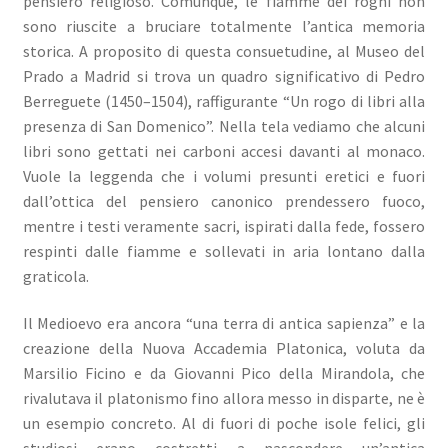
pensiero religioso. Comunque, le fiamme dei roghi non
sono riuscite a bruciare totalmente l’antica memoria
storica. A proposito di questa consuetudine, al Museo del
Prado a Madrid si trova un quadro significativo di Pedro
Berreguete (1450–1504), raffigurante “Un rogo di libri alla
presenza di San Domenico”. Nella tela vediamo che alcuni
libri sono gettati nei carboni accesi davanti al monaco.
Vuole la leggenda che i volumi presunti eretici e fuori
dall’ottica del pensiero canonico prendessero fuoco,
mentre i testi veramente sacri, ispirati dalla fede, fossero
respinti dalle fiamme e sollevati in aria lontano dalla
graticola.
Il Medioevo era ancora “una terra di antica sapienza” e la
creazione della Nuova Accademia Platonica, voluta da
Marsilio Ficino e da Giovanni Pico della Mirandola, che
rivalutava il platonismo fino allora messo in disparte, ne è
un esempio concreto. Al di fuori di poche isole felici, gli