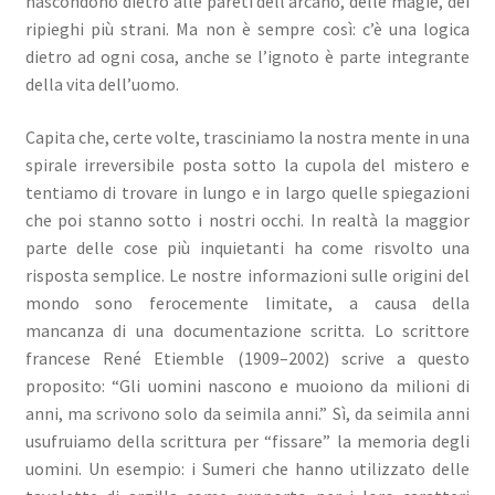
nascondono dietro alle pareti dell’arcano, delle magie, dei
ripieghi più strani. Ma non è sempre così: c’è una logica
dietro ad ogni cosa, anche se l’ignoto è parte integrante
della vita dell’uomo.
Capita che, certe volte, trasciniamo la nostra mente in una
spirale irreversibile posta sotto la cupola del mistero e
tentiamo di trovare in lungo e in largo quelle spiegazioni
che poi stanno sotto i nostri occhi. In realtà la maggior
parte delle cose più inquietanti ha come risvolto una
risposta semplice. Le nostre informazioni sulle origini del
mondo sono ferocemente limitate, a causa della
mancanza di una documentazione scritta. Lo scrittore
francese René Etiemble (1909–2002) scrive a questo
proposito: “Gli uomini nascono e muoiono da milioni di
anni, ma scrivono solo da seimila anni.” Sì, da seimila anni
usufruiamo della scrittura per “fissare” la memoria degli
uomini. Un esempio: i Sumeri che hanno utilizzato delle