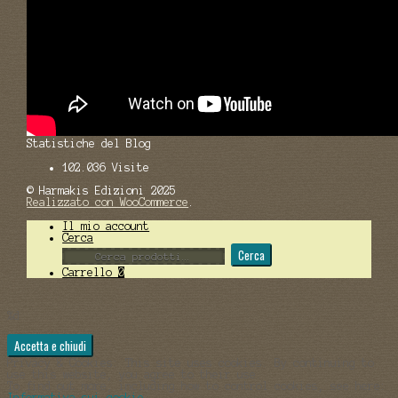
Statistiche del Blog
102.036 Visite
© Harmakis Edizioni 2025
Realizzato con WooCommerce
.
Il mio account
Cerca
Cerca:
Cerca
Carrello
0
%d
Privacy & Cookies: This site uses cookies. By continuing to
use this website, you agree to their use.
To find out more, including how to control cookies, see here:
Informativa sui cookie