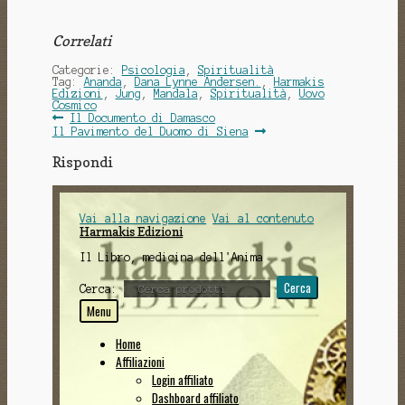
Correlati
Categorie:
Psicologia
,
Spiritualità
Tag:
Ananda
,
Dana Lynne Andersen.
,
Harmakis
Edizioni
,
Jung
,
Mandala
,
Spiritualità
,
Uovo
Cosmico
Navigazione
Articolo
Il Documento di Damasco
precedente:
Articolo
Il Pavimento del Duomo di Siena
articoli
successivo:
Rispondi