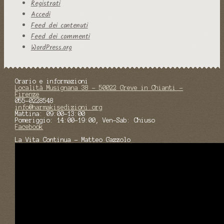
Registrati
Accedi
Feed dei contenuti
Feed dei commenti
WordPress.org
Orario e informazioni
Località Musignana 38 - 50022 Greve in Chianti -
Firenze
055-0228548
info@harmakisedizioni.org
Mattina: 09:00-13:00
Pomeriggio: 14:00-19:00, Ven-Sab: Chiuso
Facebook
La Vita Continua - Matteo Gazzolo