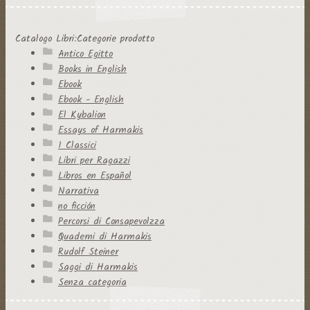
per:
Catalogo Libri:Categorie prodotto
Antico Egitto
Books in English
Ebook
Ebook - English
El Kybalion
Essays of Harmakis
I Classici
Libri per Ragazzi
Libros en Español
Narrativa
no ficción
Percorsi di Consapevolzza
Quaderni di Harmakis
Rudolf Steiner
Saggi di Harmakis
Senza categoria