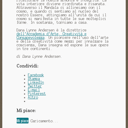
ricalibrare la nostra armonia e integrità. La
vita interiore diviene riordinata e risanata.
Attraverso il Mandala ci allineiamo con il
cosmo, e quando ci sentiamo al nucleo del
nostro Essere, attingiamo all’unità da cui il
cosmo si manifesta in tutte le sue molteplici
forme. In sostanza, torniamo a casa.
Dana Lynne Andersen è la direttrice
dell’Accademia d’Arte, Creatività e
Consapevolezza
. Un pioniere nell’uso dell’arte
e della creatività come mezzi per innalzare la
coscienza, Dana insegna ed espone le sue opere
in tre continenti.
di Dana Lynne Andersen
.
Condividi:
Facebook
Stampa
LinkedIn
Twitter
E-mail
Pinterest
Altro
Mi piace:
Mi piace
Caricamento...