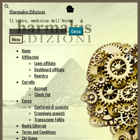
Vai
Vai
Harmakis Edizioni
alla
al
navigazione
contenuto
Il Libro, medicina dell'Anima
Cerca:
Cerca
Menu
Home
Affiliazioni
Login affiliato
Dashboard affiliato
Registra
Carrello
Account
Check Out
Cassa
Conferma di acquisto
Cronologia acquisti
Transazione fallita
Novità Editoriali
Terms and Conditions
Chi Siamo