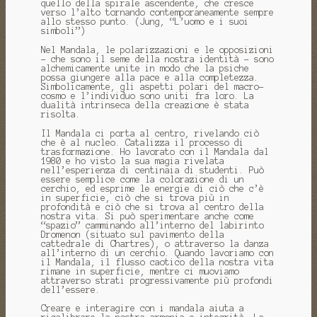
quello della spirale ascendente, che cresce
verso l’alto tornando contemporaneamente sempre
allo stesso punto. (Jung, “L’uomo e i suoi
simboli”)
Nel Mandala, le polarizzazioni e le opposizioni
- che sono il seme della nostra identità - sono
alchemicamente unite in modo che la psiche
possa giungere alla pace e alla completezza.
Simbolicamente, gli aspetti polari del macro-
cosmo e l’individuo sono uniti fra loro. La
dualità intrinseca della creazione è stata
risolta.
Il Mandala ci porta al centro, rivelando ciò
che è al nucleo. Catalizza il processo di
trasformazione. Ho lavorato con il Mandala dal
1980 e ho visto la sua magia rivelata
nell’esperienza di centinaia di studenti. Può
essere semplice come la colorazione di un
cerchio, ed esprime le energie di ciò che c’è
in superficie, ciò che si trova più in
profondità e ciò che si trova al centro della
nostra vita. Si può sperimentare anche come
“spazio” camminando all’interno del labirinto
Dromenon (situato sul pavimento della
cattedrale di Chartres), o attraverso la danza
all’interno di un cerchio. Quando lavoriamo con
il Mandala, il flusso caotico della nostra vita
rimane in superficie, mentre ci muoviamo
attraverso strati progressivamente più profondi
dell’essere.
Creare e interagire con i mandala aiuta a