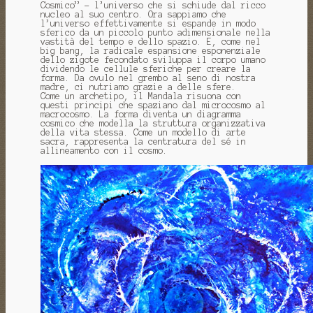
Cosmico” – l’universo che si schiude dal ricco
nucleo al suo centro. Ora sappiamo che
l’universo effettivamente si espande in modo
sferico da un piccolo punto adimensionale nella
vastità del tempo e dello spazio. E, come nel
big bang, la radicale espansione esponenziale
dello zigote fecondato sviluppa il corpo umano
dividendo le cellule sferiche per creare la
forma. Da ovulo nel grembo al seno di nostra
madre, ci nutriamo grazie a delle sfere.
Come un archetipo, il Mandala risuona con
questi principi che spaziano dal microcosmo al
macrocosmo. La forma diventa un diagramma
cosmico che modella la struttura organizzativa
della vita stessa. Come un modello di arte
sacra, rappresenta la centratura del sé in
allineamento con il cosmo.