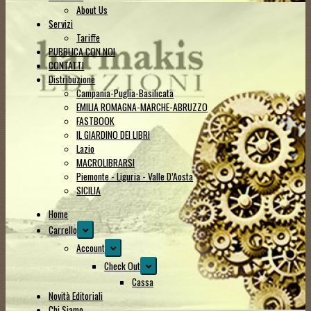
About Us
Servizi
Tariffe
PUBBLICA CON NOI
CONTATTI
Distribuzione
Campania-Puglia-Basilicata
EMILIA ROMAGNA-MARCHE-ABRUZZO
FASTBOOK
IL GIARDINO DEI LIBRI
Lazio
MACROLIBRARSI
Piemonte - Liguria - Valle D’Aosta
SICILIA
Home
Espandi
Carrello
il
Espandi
Account
menu
il
Espandi
Check Out
child
menu
il
Cassa
child
menu
Novità Editoriali
child
Chi Siamo