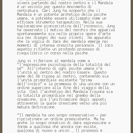
vivere partendo dal nostro centro e il Mandala
è un veicolo per questo movimento di
centratura. Carl Jung ha scoperto che il
Mandala è un potente archetipo della psiche
umana, e potrebbe essere utilizzato come un
efficace strumento terapeutico. Nella sua
esplorazione pionieristica dell’inconscio, Jung
ha osservato il motivo del cerchio che appariva
spontaneamente sia nelle proprie opere d’arte
sia nei disegni dei suoi clienti. Ha appurato
che la voglia di fare dei mandala emerge nei
momenti di intensa crescita personale. Il loro
aspetto riflette un profondo processo di
riequilibrio in corso nella psiche.
Jung si riferisce al mandala come a
“l’espressione psicologica della totalità del
sé”. All’interno di ogni psiche umana c’è
l’unità al centro del nostro Essere. Questo
seme del Sé riposa al centro, contenendo sia
l’unità primordiale esistente “prima
dell’inizio” e la promessa di una unione con un
ordine superiore alla fine del viaggio della
vita. Così l’archetipo del Mandala risuona sia
la totalità primordiale nel grembo della
creazione, sia l’unificazione degli opposti
attraverso la quale cresciamo verso una più
matura definizione.
“Il mandala ha uno scopo conservativo - per
ripristinare un ordine preesistente. Ma ha
anche lo scopo creativo di dare espressione e
forma a qualcosa che ancora non esiste,
qualcosa di nuovo e unico … Il processo è