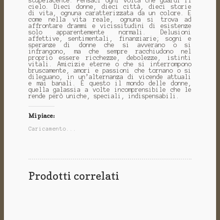
stupefacente. Pensaci ogni volta che guardi il
cielo. Dieci donne, dieci città, dieci storie
di vita, ognuna caratterizzata da un colore. E
come nella vita reale, ognuna si trova ad
affrontare drammi e vicissitudini di esistenze
solo apparentemente normali. Delusioni
affettive, sentimentali, finanziarie; sogni e
speranze di donne che si avverano o si
infrangono, ma che sempre racchiudono nel
proprio essere ricchezze, debolezze, istinti
vitali. Amicizie eterne o che si interrompono
bruscamente, amori e passioni che tornano o si
dileguano, in un’alternanza di vicende attuali
e mai banali. È questo il mondo delle donne,
quella galassia a volte incomprensibile che le
rende però uniche, speciali, indispensabili.
Mi piace:
Caricamento...
Prodotti correlati