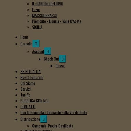
IL GIARDINO DEI LIBRI
Lazio
MACROLIBRARSI
Piemonte - Liguria - Valle D’Aosta
SICILIA
Home
Expand
Carrello
child
Expand
Account
menu
child
Expand
Check Out
menu
child
Cassa
menu
SPIRITUALITA’
Novità Editoriali
Chi Siamo
Servizi
Tariffe
PUBBLICA CON NOI
CONTATTI
Con la Gioconda e Leonardo sulla Via di Dante
Expand
Distribuzione
child
Campania-Puglia-Basilicata
menu