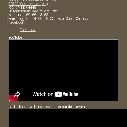
Località Casavecchia 109
52022 Cavriglia (Ar)
055-3711304448
info@harmakisedizioni.org
Mattina: 09:00-13:00
Pomeriggio: 14:00-19:00, Ven-Sab: Chiuso
Facebook
Facebook
YouTube
La Filosofia Ermetica - Leonardo Lovari