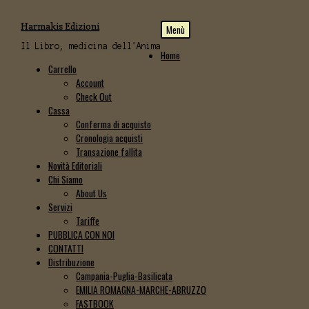
Vai
Vai
Harmakis Edizioni
Menù
alla
al
navigazione
contenuto
Il Libro, medicina dell'Anima
Home
Carrello
Account
Check Out
Cassa
Conferma di acquisto
Cronologia acquisti
Transazione fallita
Novità Editoriali
Chi Siamo
About Us
Servizi
Tariffe
PUBBLICA CON NOI
CONTATTI
Distribuzione
Campania-Puglia-Basilicata
EMILIA ROMAGNA-MARCHE-ABRUZZO
FASTBOOK