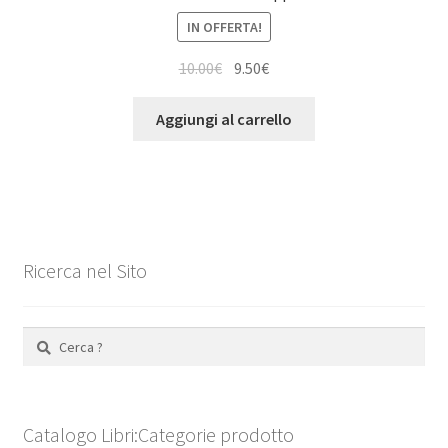
IN OFFERTA!
Il
Il
10.00
€
9.50
€
prezzo
prezzo
originale
attuale
Aggiungi al carrello
era:
è:
10.00€.
9.50€.
Ricerca nel Sito
Ricerca
per:
Catalogo Libri:Categorie prodotto