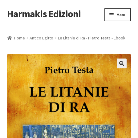
Harmakis Edizioni
Vai
Vai
Menu
alla
al
navigazione
contenuto
Home
Home
Antico Egitto
Le Litanie di Ra - Pietro Testa - Ebook
Espandi
Carrello
il
menu
Novità Editoriali
child
🔍
Chi Siamo
Servizi
Tariffe
PUBBLICA CON NOI