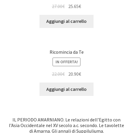
Il
Il
27.00
€
25.65
€
prezzo
prezzo
originale
attuale
Aggiungi al carrello
era:
è:
27.00€.
25.65€.
Ricomincia da Te
IN OFFERTA!
Il
Il
22.00
€
20.90
€
prezzo
prezzo
originale
attuale
Aggiungi al carrello
era:
è:
22.00€.
20.90€.
IL PERIODO AMARNIANO. Le relazioni dell’Egitto con
l’Asia Occidentale nel XV secolo a.c. secondo. Le tavolette
di Amarna. Gli annali di Suppiluliuma.