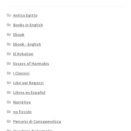
Antico Egitto
Books in English
Ebook
Ebook - English
El Kybalion
Essays of Harmakis
I Classici
Libri per Ragazzi
Libros en Español
Narrativa
no ficción
Percorsi di Consapevolzza