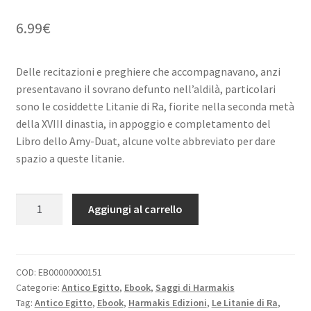
child
il
6.99
€
menu
SICILIA
child
Delle recitazioni e preghiere che accompagnavano, anzi
presentavano il sovrano defunto nell’aldilà, particolari
sono le cosiddette Litanie di Ra, fiorite nella seconda metà
della XVIII dinastia, in appoggio e completamento del
Libro dello Amy-Duat, alcune volte abbreviato per dare
spazio a queste litanie.
Le
Aggiungi al carrello
Litanie
di
Ra
-
COD:
EB00000000151
Categorie:
Antico Egitto
,
Ebook
,
Saggi di Harmakis
Pietro
Tag:
Antico Egitto
,
Ebook
,
Harmakis Edizioni
,
Le Litanie di Ra
,
Testa