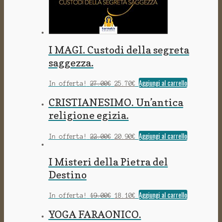
I MAGI. Custodi della segreta
saggezza.
Il
Il
Aggiungi al carrello
In offerta!
27.00
€
25.70
€
prezzo
prezzo
originale
attuale
CRISTIANESIMO. Un’antica
era:
è:
27.00€.
25.70€.
religione egizia.
Il
Il
Aggiungi al carrello
In offerta!
22.00
€
20.90
€
prezzo
prezzo
originale
attuale
era:
è:
I Misteri della Pietra del
22.00€.
20.90€.
Destino
Il
Il
Aggiungi al carrello
In offerta!
19.00
€
18.10
€
prezzo
prezzo
originale
attuale
YOGA FARAONICO.
era:
è:
19.00€.
18.10€.