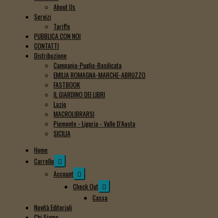
About Us
Servizi
Tariffe
PUBBLICA CON NOI
CONTATTI
Distribuzione
Campania-Puglia-Basilicata
EMILIA ROMAGNA-MARCHE-ABRUZZO
FASTBOOK
IL GIARDINO DEI LIBRI
Lazio
MACROLIBRARSI
Piemonte - Liguria - Valle D’Aosta
SICILIA
Home
Espandi
Carrello
il
Espandi
Account
menu
il
Espandi
Check Out
child
menu
il
Cassa
child
menu
Novità Editoriali
child
Chi Siamo