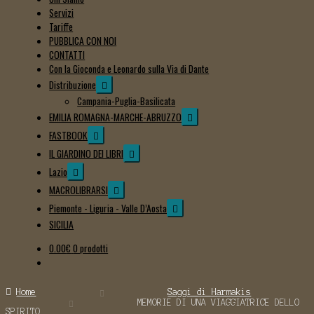
Servizi
Tariffe
PUBBLICA CON NOI
CONTATTI
Con la Gioconda e Leonardo sulla Via di Dante
Espandi
Distribuzione
il
Campania-Puglia-Basilicata
menu
Espandi
EMILIA ROMAGNA-MARCHE-ABRUZZO
child
il
Espandi
FASTBOOK
menu
il
Espandi
IL GIARDINO DEI LIBRI
child
menu
il
Espandi
Lazio
child
menu
il
Espandi
MACROLIBRARSI
child
menu
il
Espandi
Piemonte - Liguria - Valle D’Aosta
child
menu
il
SICILIA
child
menu
0.00
€
0 prodotti
child
Home
Saggi di Harmakis
MEMORIE DI UNA VIAGGIATRICE DELLO
SPIRITO