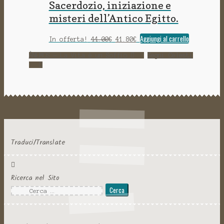
Sacerdozio, iniziazione e
misteri dell’Antico Egitto.
Il
Il
Aggiungi al carrello
In offerta!
44.00
€
41.80
€
prezzo
prezzo
originale
attuale
ÀNEMOS - La Vita è un Soffio
Segni Celesti
era:
è:
44.00€.
41.80€.
Traduci/Translate
Ricerca nel Sito
Ricerca
per: