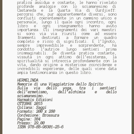
pratica assidua e costante, le hanno rivelato
profonde analogie con lo sciamanesimo di
Castaneda e la Quarta Via di Gurdjieff:
percorsi che, pur apparentemente diversi, sono
confluiti coerentemente in un cammino unico e
personale, lungo il quale ogni incontro, ogni
libro e ogni insegnamento hanno avuto
importanza. Gli insegnamenti dei vari maestri
si sono via via riuniti come ad essere
frammenti destinati a formare un quadro
completo e ricco di significati. E l’Ignoto,
sempre imprevedibile e sorprendente, ha
condotto l’autrice lungo sentieri prima
inimmaginabili. Se diventa pratica costante,
vissuta in ogni attimo dell’esistenza, la
spiritualità si intreccia profondamente con la
vita, dando origine a misteriose coincidenze e
incredibili esperienze, delle quali viene data
ampia testimonianza in questo libro.
HERMELINDA
Memorie di una Viaggiatrice dello Spirito
Sulla via dello yoga, tra i sentieri
dell’ermetismo, dell’alchimia e dello
sciamanesimo.
Harmakis Edizioni
OTTOBRE 2015
Collana: Saggi
Formato: 200 x 280
Confezione: Brossura
Pagine: 384
Prezzo: 29,00
ISBN 978-88-98301-25-6