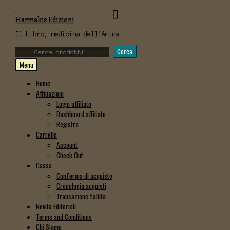
Vai
Vai
Harmakis Edizioni
alla
al
navigazione
contenuto
Il Libro, medicina dell'Anima
Cerca:
Cerca
Menu
Home
Affiliazioni
Login affiliato
Dashboard affiliato
Registra
Carrello
Account
Check Out
Cassa
Conferma di acquisto
Cronologia acquisti
Transazione fallita
Novità Editoriali
Terms and Conditions
Chi Siamo