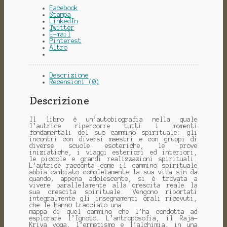
Facebook
Stampa
LinkedIn
Twitter
E-mail
Pinterest
Altro
Descrizione
Recensioni (0)
Descrizione
Il libro è un’autobiografia nella quale
l’autrice ripercorre tutti i momenti
fondamentali del suo cammino spirituale: gli
incontri con diversi maestri e con gruppi di
diverse scuole esoteriche, le prove
iniziatiche, i viaggi esteriori ed interiori,
le piccole e grandi realizzazioni spirituali.
L’autrice racconta come il cammino spirituale
abbia cambiato completamente la sua vita sin da
quando, appena adolescente, si è trovata a
vivere parallelamente alla crescita reale la
sua crescita spirituale. Vengono riportati
integralmente gli insegnamenti orali ricevuti,
che le hanno tracciato una
mappa di quel cammino che l’ha condotta ad
esplorare l’Ignoto. L’antroposofia, il Raja-
Kriya yoga, l’ermetismo e l’alchimia, in una