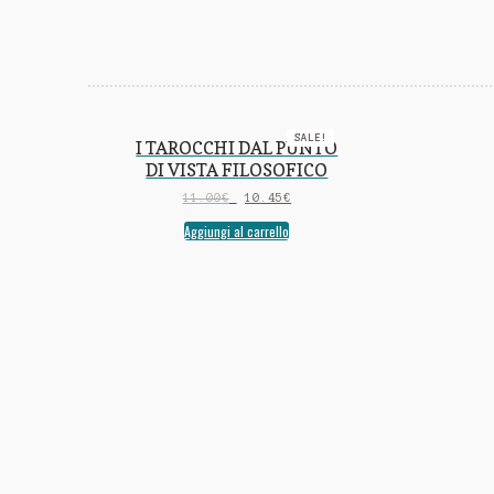
SALE!
I TAROCCHI DAL PUNTO
DI VISTA FILOSOFICO
11.00
€
10.45
€
Aggiungi al carrello