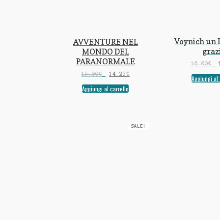
Voynich un 
AVVENTURE NEL
graz
MONDO DEL
PARANORMALE
16.00
€
15.00
€
14.25
€
Aggiungi al 
Aggiungi al carrello
SALE!