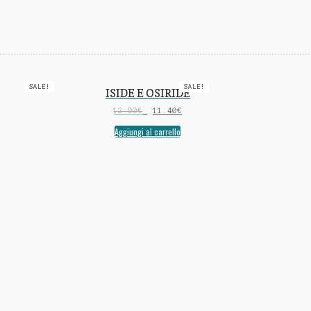
SALE!
SALE!
ISIDE E OSIRIDE
12.00
€
11.40
€
Aggiungi al carrello