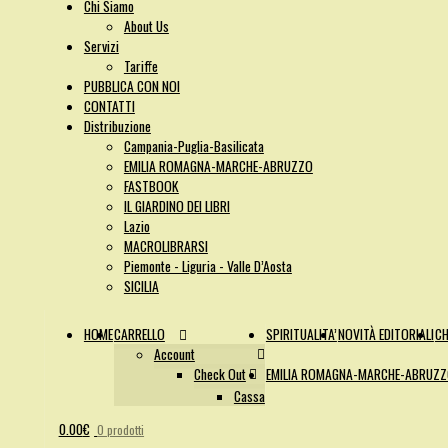
Chi Siamo
About Us
Servizi
Tariffe
PUBBLICA CON NOI
CONTATTI
Distribuzione
Campania-Puglia-Basilicata
EMILIA ROMAGNA-MARCHE-ABRUZZO
FASTBOOK
IL GIARDINO DEI LIBRI
Lazio
MACROLIBRARSI
Piemonte - Liguria - Valle D’Aosta
SICILIA
HOME
CARRELLO
SPIRITUALITA’
NOVITÀ EDITORIALI
CH
Account
Check Out
EMILIA ROMAGNA-MARCHE-ABRUZ
Cassa
0.00
€
0 prodotti