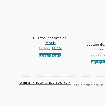
Il Libro Tibetano dei
Morti
le Idee d
Orizz
13.00
€
12.35
€
29.00
€
Aggiungi al carrello
Aggiungi al 
Visualizzazione di