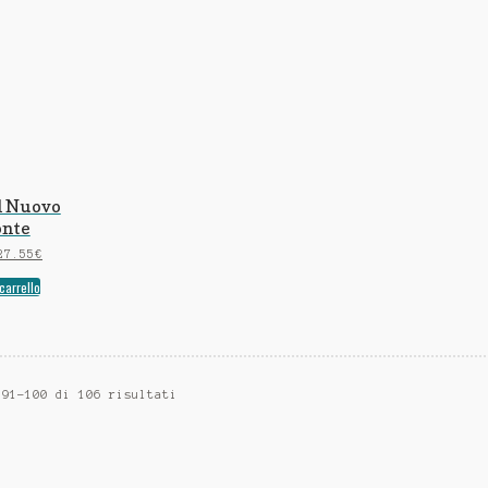
el Nuovo
onte
27.55
€
carrello
 91-100 di 106 risultati