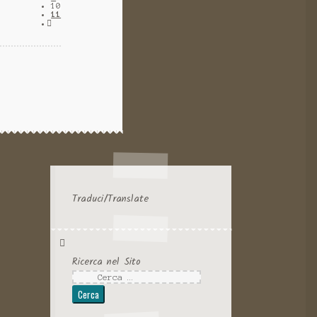
10
11
Traduci/Translate
Ricerca nel Sito
Ricerca
per: