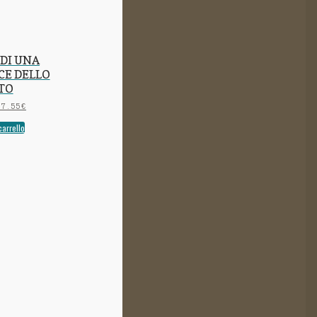
DI UNA
CE DELLO
ITO
27.55
€
carrello