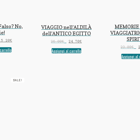
Falso? No,
MEMORIE 
VIAGGIO nell’ALDILÀ
ie!
VIAGGIATRI
dell’ANTICO EGITTO
SPIR
15.20
€
26.00
€
24.70
€
29.00
€
carrello
Aggiungi al carrello
Aggiungi al 
SALE!