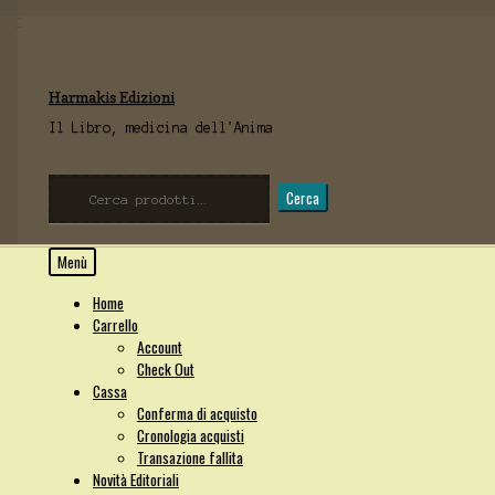
Vai
Vai
Harmakis Edizioni
alla
al
navigazione
contenuto
Il Libro, medicina dell'Anima
Cerca:
Cerca
Menù
Home
Carrello
Account
Check Out
Cassa
Conferma di acquisto
Cronologia acquisti
Transazione fallita
Novità Editoriali