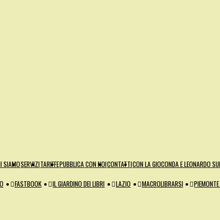
I SIAMO
SERVIZI
TARIFFE
PUBBLICA CON NOI
CONTATTI
CON LA GIOCONDA E LEONARDO SUL
ZO
FASTBOOK
IL GIARDINO DEI LIBRI
LAZIO
MACROLIBRARSI
PIEMONTE 