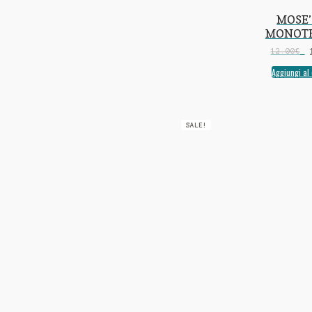
MOSE’ 
MONOT
12.00
€
Aggiungi al 
SALE!