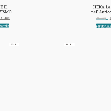
E IL
HEKA. La
EISMO
nell’Antico
11.40
€
19.90
€
carrello
Aggiungi al 
SALE!
SALE!