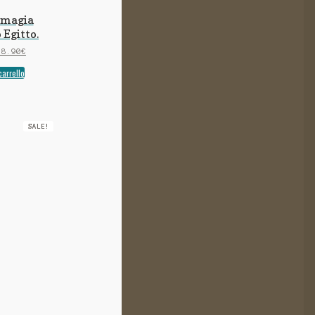
 magia
 Egitto.
18.90
€
carrello
SALE!