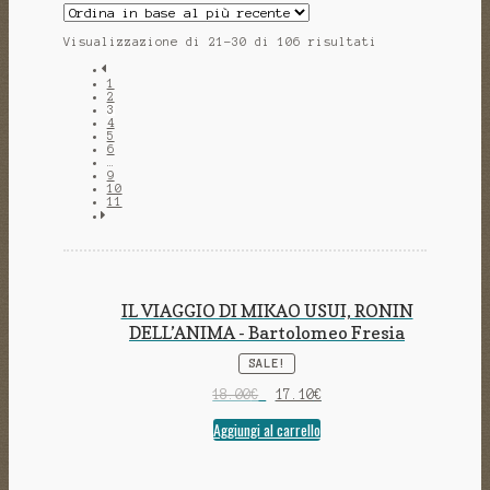
Visualizzazione di 21-30 di 106 risultati
1
2
3
4
5
6
…
9
10
11
IL VIAGGIO DI MIKAO USUI, RONIN
DELL’ANIMA - Bartolomeo Fresia
SALE!
18.00
€
17.10
€
Aggiungi al carrello