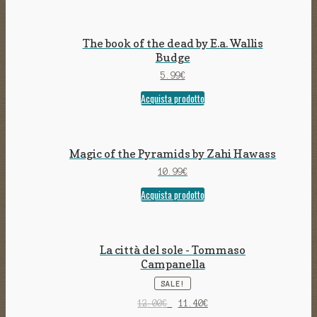
The book of the dead by E.a. Wallis
Budge
5.99
€
Acquista prodotto
Magic of the Pyramids by Zahi Hawass
10.99
€
Acquista prodotto
La città del sole - Tommaso
Campanella
SALE!
12.00
€
11.40
€