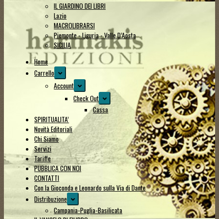
IL GIARDINO DEI LIBRI
Lazio
MACROLIBRARSI
Piemonte - Liguria - Valle D’Aosta
SICILIA
Home
Expand
Carrello
child
Expand
Account
menu
child
Expand
Check Out
menu
child
Cassa
menu
SPIRITUALITA’
Novità Editoriali
Chi Siamo
Servizi
Tariffe
PUBBLICA CON NOI
CONTATTI
Con la Gioconda e Leonardo sulla Via di Dante
Expand
Distribuzione
child
Campania-Puglia-Basilicata
menu