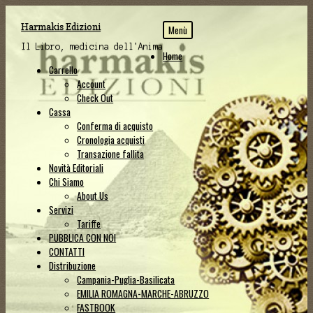
Vai
Vai
Harmakis Edizioni
Menù
alla
al
navigazione
contenuto
Il Libro, medicina dell'Anima
Home
Carrello
Account
Check Out
Cassa
Conferma di acquisto
Cronologia acquisti
Transazione fallita
Novità Editoriali
Chi Siamo
About Us
Servizi
Tariffe
PUBBLICA CON NOI
CONTATTI
Distribuzione
Campania-Puglia-Basilicata
EMILIA ROMAGNA-MARCHE-ABRUZZO
FASTBOOK