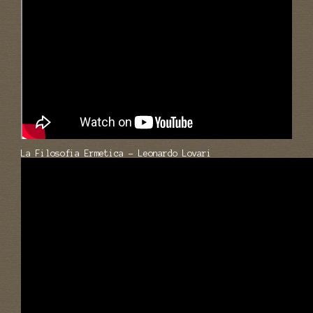
La Filosofia Ermetica - Leonardo Lovari