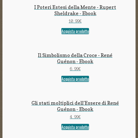
I Poteri Estesi della Mente - Rupert
Sheldrake - Ebook
10.99
€
Acquista prodotto
Il Simbolismo della Croce - René
Guénon - Ebook
6.99
€
Acquista prodotto
Gli stati moltiplici dell’Essere di René
Guénon - Ebook
4.99
€
Acquista prodotto