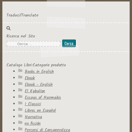
Traduci/Translate
Ricerca nel Sito
Ricerca
per:
Catalogo Libri:Categorie prodotto
Books in English
Ebook
Ebook - English
El Kybalion
Essays of Harmakis
I Classici
Libros en Español
Narrativa
no ficción
Percorsi di Consapevolzza