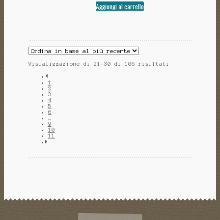
Aggiungi al carrello
Visualizzazione di 21-30 di 106 risultati
1
2
3
4
5
6
…
9
10
11