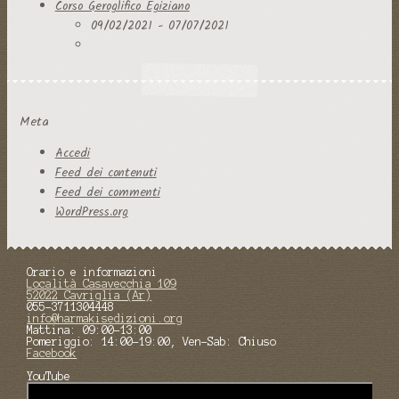
Corso Geroglifico Egiziano
09/02/2021 - 07/07/2021
Meta
Accedi
Feed dei contenuti
Feed dei commenti
WordPress.org
Orario e informazioni
Località Casavecchia 109
52022 Cavriglia (Ar)
055-3711304448
info@harmakisedizioni.org
Mattina: 09:00-13:00
Pomeriggio: 14:00-19:00, Ven-Sab: Chiuso
Facebook
YouTube