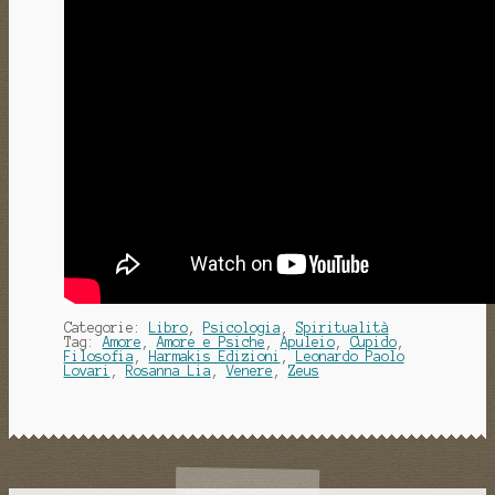
Categorie:
Libro
,
Psicologia
,
Spiritualità
Tag:
Amore
,
Amore e Psiche
,
Apuleio
,
Cupido
,
Filosofia
,
Harmakis Edizioni
,
Leonardo Paolo
Lovari
,
Rosanna Lia
,
Venere
,
Zeus