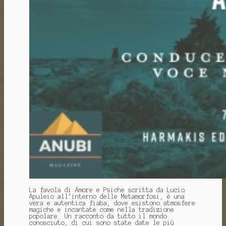
La favola di Amore e Psiche scritta da Lucio
Apuleio all’interno delle Metamorfosi, è una
vera e autentica fiaba, dove esistono atmosfere
magiche e incantate come nella tradizione
popolare. Un racconto da tutto il mondo
conosciuto, di cui sono state date le più