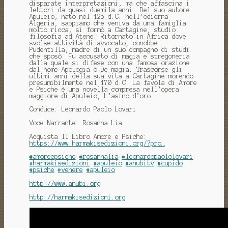
disparate interpretazioni, ma che affascina i
lettori da quasi duemila anni. Del suo autore
Apuleio, nato nel 125 d.C. nell’odierna
Algeria, sappiamo che veniva da una famiglia
molto ricca, si formò a Cartagine, studio
filosofia ad Atene. Ritornato in Africa dove
svolse attività di avvocato, conobbe
Pudentilla, madre di un suo compagno di studi
che sposò. Fu accusato di magia e stregoneria
dalla quale si difese con una famosa orazione
dal nome Apologia o De magia. Trascorse gli
ultimi anni della sua vita a Cartagine morendo
presumibilmente nel 170 d.C. La favola di Amore
e Psiche è una novella compresa nell’opera
maggiore di Apuleio, L’asino d’oro.
Conduce: Leonardo Paolo Lovari
Voce Narrante: Rosanna Lia
Acquista Il Libro Amore e Psiche:
https://www.harmakisedizioni.org/?pro…
#amoreepsiche
#rosannalia
#leonardopaololovari
#harmakisedizioni
#apuleio
#anubitv
#cupido
#psiche
#venere
#apuleio
http://www.anubi.org
http://harmakisedizioni.org