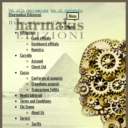
Vai alla navigazione
Vai al contenuto
Harmakis Edizioni
Menu
Il Libro, medicina dell'Anima
Home
Affiliazioni
Login affiliato
Dashboard affiliato
Registra
Carrello
Account
Check Out
Cassa
Conferma di acquisto
Cronologia acquisti
Transazione fallita
Novità Editoriali
Terms and Conditions
Chi Siamo
About Us
Servizi
Tariffe