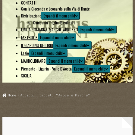
CONTATTI
Con la Gioconda e Leonardo sulla Via di Dante
Distribuzione
Espandi il menu child
Campania-Puglia-Basilicata
EMILIA ROMAGNA-MARCHE-ABRUZZO
Espandi il menu child
FASTBOOK
Espandi il menu child
IL GIARDINO DEI LIBRI
Espandi il menu child
Lazio
Espandi il menu child
MACROLIBRARSI
Espandi il menu child
Piemonte - Liguria - Valle D’Aosta
Espandi il menu child
SICILIA
Home
Articoli taggati “Amore e Psiche”