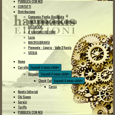
PUBBLICA CON NOI
CONTATTI
Distribuzione
Campania-Puglia-Basilicata
EMILIA ROMAGNA-MARCHE-ABRUZZO
FASTBOOK
IL GIARDINO DEI LIBRI
Lazio
MACROLIBRARSI
Piemonte - Liguria - Valle D’Aosta
SICILIA
Home
Carrello
Espandi il menu child
Account
Espandi il menu child
Check Out
Espandi il menu child
Cassa
Novità Editoriali
Chi Siamo
Servizi
Tariffe
PUBBLICA CON NOI