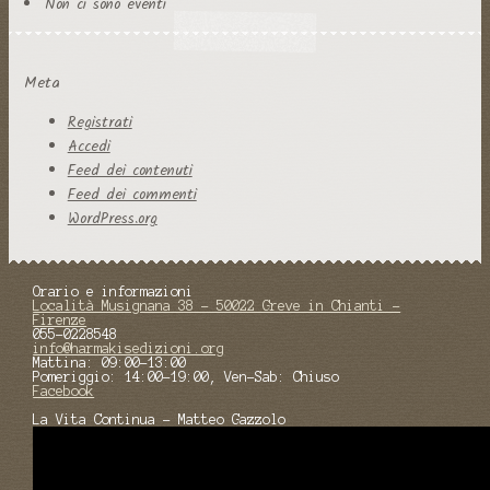
Non ci sono eventi
Meta
Registrati
Accedi
Feed dei contenuti
Feed dei commenti
WordPress.org
Orario e informazioni
Località Musignana 38 - 50022 Greve in Chianti -
Firenze
055-0228548
info@harmakisedizioni.org
Mattina: 09:00-13:00
Pomeriggio: 14:00-19:00, Ven-Sab: Chiuso
Facebook
La Vita Continua - Matteo Gazzolo