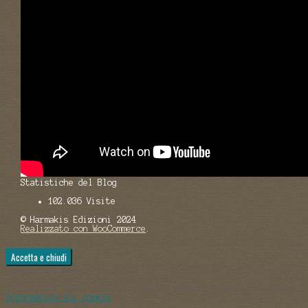
Statistiche del Blog
102.036 Visite
© Harmakis Edizioni 2024
Realizzato con WooCommerce
.
Privacy & Cookies: This site uses cookies. By continuing to
use this website, you agree to their use.
To find out more, including how to control cookies, see here:
Informativa sui cookie