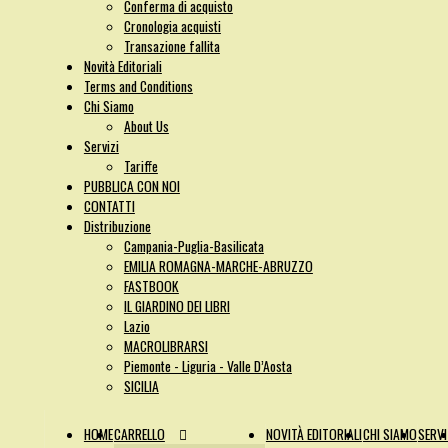
Conferma di acquisto
Cronologia acquisti
Transazione fallita
Novità Editoriali
Terms and Conditions
Chi Siamo
About Us
Servizi
Tariffe
PUBBLICA CON NOI
CONTATTI
Distribuzione
Campania-Puglia-Basilicata
EMILIA ROMAGNA-MARCHE-ABRUZZO
FASTBOOK
IL GIARDINO DEI LIBRI
Lazio
MACROLIBRARSI
Piemonte - Liguria - Valle D’Aosta
SICILIA
HOME
CARRELLO
NOVITÀ EDITORIALI
CHI SIAMO
SERVI