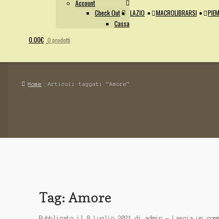
Account
Check Out
LAZIO
MACROLIBRARSI
PIEM
Cassa
0.00
€
0 prodotti
Home
Articoli taggati “Amore”
Tag:
Amore
Pubblicato il
8 Luglio 2021
di
admin
—
Lascia un com