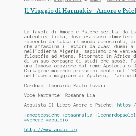
Il Viaggio di Harmakis - Amore e Psic
La favola di Amore e Psiche scritta da L
autentica fiaba, dove esistono atmosfere
racconto da tutto il mondo conosciuto, d
che affascina i lettori da quasi duemila
nell’odierna Algeria, sappiamo che veniv
filosofia ad Atene. Ritornato in Africa 
di un suo compagno di studi che sposò. F
una famosa orazione dal nome Apologia o 
Cartagine morendo presumibilmente nel 17
nell’opera maggiore di Apuleio, L’asino 
Conduce: Leonardo Paolo Lovari
Voce Narrante: Rosanna Lia
Acquista Il Libro Amore e Psiche:
https:
#amoreepsiche
#rosannalia
#leonardopaolo
#venere
#apuleio
http://www.anubi.org