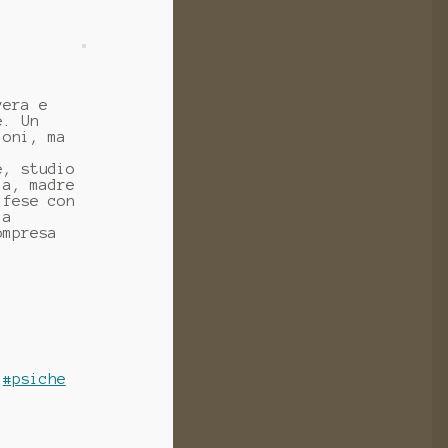
vera e
e. Un
ioni, ma
e, studio
la, madre
ifese con
 a
ompresa
#psiche