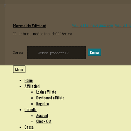
Harmakis Edizioni
Vai alla navigazione
Vai al 
Il Libro, medicina dell'Anima
Cerca
Cerca:
Menu
Home
Affiliazioni
Login affiliato
Dashboard affiliato
Registra
Carrello
Account
Check Out
Cassa