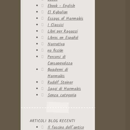
Ebook - English
El Kybalion
Essays of Harmakis
I Classici
Libri per Ragazzi
Libros en Español
Narrativa
no ficción
Percorsi di
Consapevolzza
Quaderni di
Harmakis
Rudolf Steiner
Saggi di Harmakis
Senza categoria
ARTICOLI BLOG RECENTI
Il fascino dell’antico