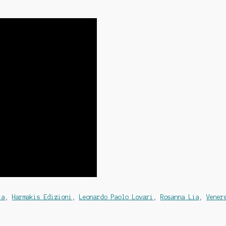
ia
,
Harmakis Edizioni
,
Leonardo Paolo Lovari
,
Rosanna Lia
,
Vener