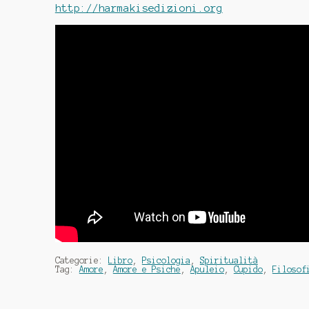
http://harmakisedizioni.org
Categorie:
Libro
,
Psicologia
,
Spiritualità
Tag:
Amore
,
Amore e Psiche
,
Apuleio
,
Cupido
,
Filosof