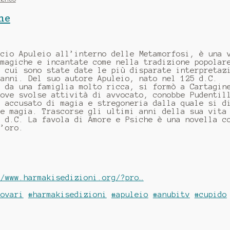
he
ucio Apuleio all’interno delle Metamorfosi, è una 
 magiche e incantate come nella tradizione popolar
i cui sono state date le più disparate interpretaz
 anni. Del suo autore Apuleio, nato nel 125 d.C.
a da una famiglia molto ricca, si formò a Cartagin
dove svolse attività di avvocato, conobbe Pudentil
u accusato di magia e stregoneria dalla quale si d
De magia. Trascorse gli ultimi anni della sua vita
0 d.C. La favola di Amore e Psiche è una novella c
d’oro.
//www.harmakisedizioni.org/?pro…
lovari
#harmakisedizioni
#apuleio
#anubitv
#cupido